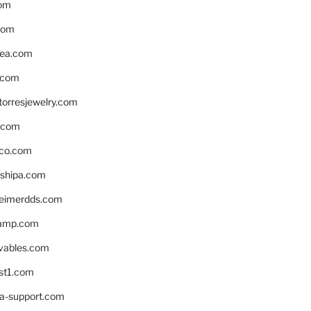
om
com
ea.com
.com
torresjewelry.com
s.com
ico.com
shipa.com
eimerdds.com
camp.com
ivables.com
st1.com
la-support.com