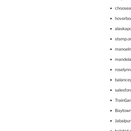
choosea
hoverbo
alaskapo
stsmp.o
manoel
mandelae
roselyn
balance
salesfo
TrainG
Baytown
Jabalpu
halobjd