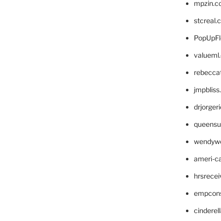
mpzin.c
stcreal.
PopUpFl
valueml
rebecca
jmpblis
drjorger
queensu
wendyw
ameri-
hrsrece
empcon
cinderel