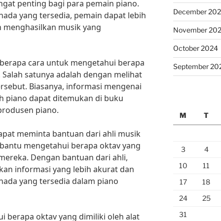
gat penting bagi para pemain piano.
December 20
ada yang tersedia, pemain dapat lebih
an menghasilkan musik yang
November 20
October 2024
eberapa cara untuk mengetahui berapa
September 20
o. Salah satunya adalah dengan melihat
tersebut. Biasanya, informasi mengenai
eh piano dapat ditemukan di buku
produsen piano.
M
T
dapat meminta bantuan dari ahli musik
mbantu mengetahui berapa oktav yang
3
4
o mereka. Dengan bantuan dari ahli,
10
11
an informasi yang lebih akurat dan
nada yang tersedia dalam piano
17
18
24
25
31
berapa oktav yang dimiliki oleh alat