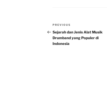
Post
Previous
PREVIOUS
navigation
Post
Sejarah dan Jenis Alat Musik
Drumband yang Populer di
Indonesia