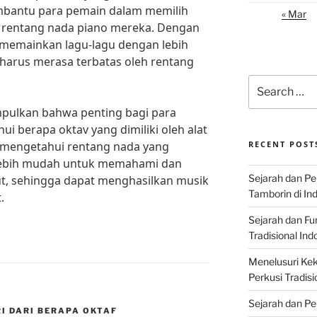
mbantu para pemain dalam memilih
« Mar
n rentang nada piano mereka. Dengan
 memainkan lagu-lagu dengan lebih
 harus merasa terbatas oleh rentang
Search
for:
mpulkan bahwa penting bagi para
i berapa oktav yang dimiliki oleh alat
 mengetahui rentang nada yang
RECENT POST
 lebih mudah untuk memahami dan
Sejarah dan P
t, sehingga dapat menghasilkan musik
Tamborin di In
.
Sejarah dan F
Tradisional Ind
Menelusuri Kek
Perkusi Tradisi
Sejarah dan Pe
RI DARI BERAPA OKTAF