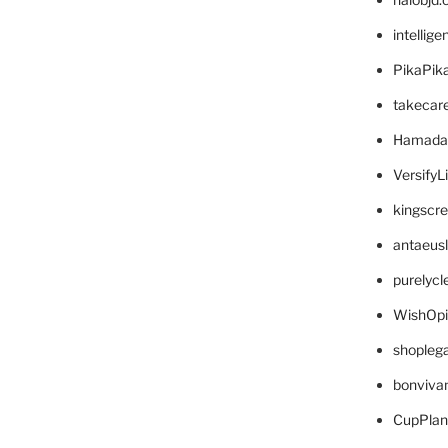
intellig
PikaPik
takecar
Hamada
VersifyL
kingscr
antaeus
purelyc
WishOp
shopleg
bonviva
CupPlan