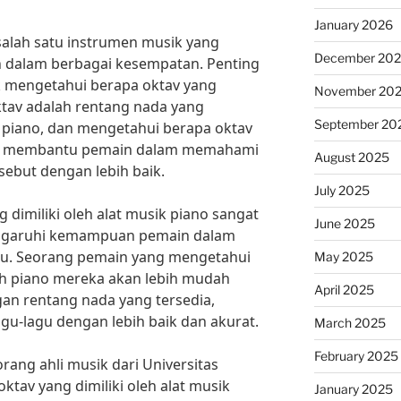
January 2026
salah satu instrumen musik yang
December 20
n dalam berbagai kesempatan. Penting
k mengetahui berapa oktav yang
November 20
ktav adalah rentang nada yang
September 20
i piano, dan mengetahui berapa oktav
apat membantu pemain dalam memahami
August 2025
ebut dengan lebih baik.
July 2025
dimiliki oleh alat musik piano sangat
June 2025
ngaruhi kemampuan pemain dalam
gu. Seorang pemain yang mengetahui
May 2025
leh piano mereka akan lebih mudah
April 2025
an rentang nada yang tersedia,
u-lagu dengan lebih baik dan akurat.
March 2025
February 2025
orang ahli musik dari Universitas
ktav yang dimiliki oleh alat musik
January 2025