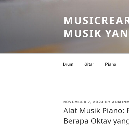
Skip
to
MUSICREAR
content
MUSIK YAN
Drum
Gitar
Piano
POSTED
NOVEMBER 7, 2024
BY
ADMIN
ON
Alat Musik Piano:
Berapa Oktav yang