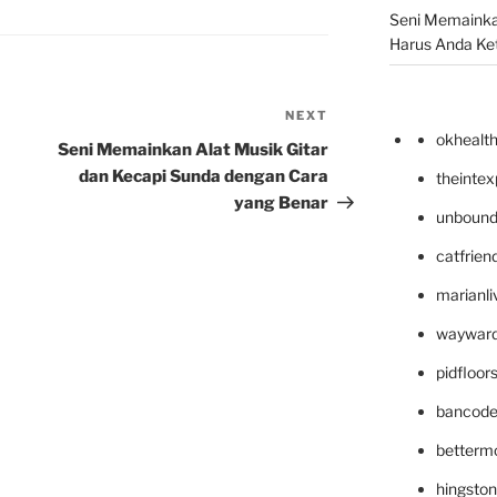
Seni Memainka
Harus Anda Ke
NEXT
Next
okhealt
Post
Seni Memainkan Alat Musik Gitar
dan Kecapi Sunda dengan Cara
theinte
yang Benar
unbound
catfrien
marianli
wayward
pidfloo
bancode
betterm
hingsto