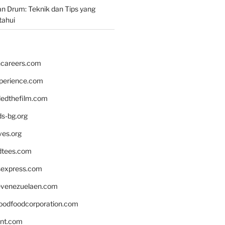
n Drum: Teknik dan Tips yang
tahui
hcareers.com
xperience.com
edthefilm.com
ds-bg.org
ves.org
tees.com
rsexpress.com
venezuelaen.com
oodfoodcorporation.com
nnt.com