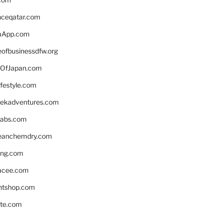
enceqatar.com
aApp.com
eofbusinessdfw.org
OfJapan.com
ifestyle.com
eekadventures.com
labs.com
leanchemdry.com
ing.com
acee.com
ntshop.com
te.com