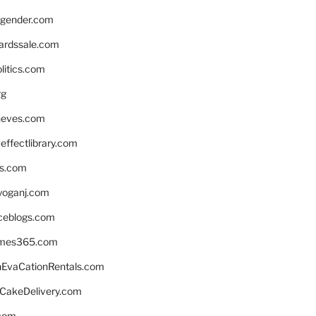
gender.com
ardssale.com
litics.com
rg
neves.com
ffectlibrary.com
ns.com
yoganj.com
rceblogs.com
ames365.com
EvaCationRentals.com
rCakeDelivery.com
.com