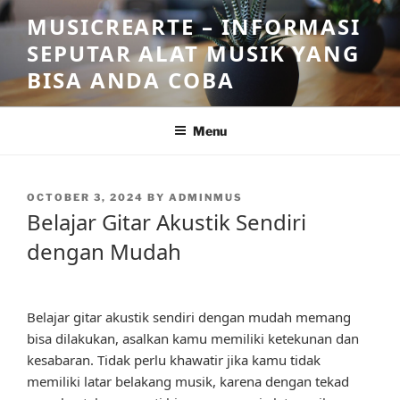
Skip
MUSICREARTE – INFORMASI
to
SEPUTAR ALAT MUSIK YANG
content
BISA ANDA COBA
Menu
POSTED
OCTOBER 3, 2024
BY
ADMINMUS
ON
Belajar Gitar Akustik Sendiri
dengan Mudah
Belajar gitar akustik sendiri dengan mudah memang
bisa dilakukan, asalkan kamu memiliki ketekunan dan
kesabaran. Tidak perlu khawatir jika kamu tidak
memiliki latar belakang musik, karena dengan tekad