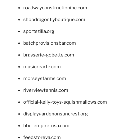
roadwayconstructioninc.com
shopdragonflyboutique.com
sportszilla.org
batchprovisionsbar.com
brasserie-gobette.com
musicrearte.com
morseysfarms.com
riverviewtennis.com
official-kelly-toys-squishmallows.com
displaygardenonsuncrest.org
bbq-empire-usa.com
feedstoreva.com