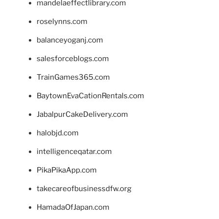
mandelaeffectlibrary.com
roselynns.com
balanceyoganj.com
salesforceblogs.com
TrainGames365.com
BaytownEvaCationRentals.com
JabalpurCakeDelivery.com
halobjd.com
intelligenceqatar.com
PikaPikaApp.com
takecareofbusinessdfw.org
HamadaOfJapan.com