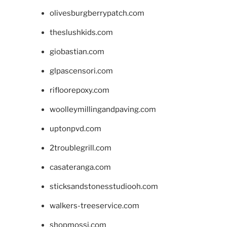
olivesburgberrypatch.com
theslushkids.com
giobastian.com
glpascensori.com
rifloorepoxy.com
woolleymillingandpaving.com
uptonpvd.com
2troublegrill.com
casateranga.com
sticksandstonesstudiooh.com
walkers-treeservice.com
shopmossi.com