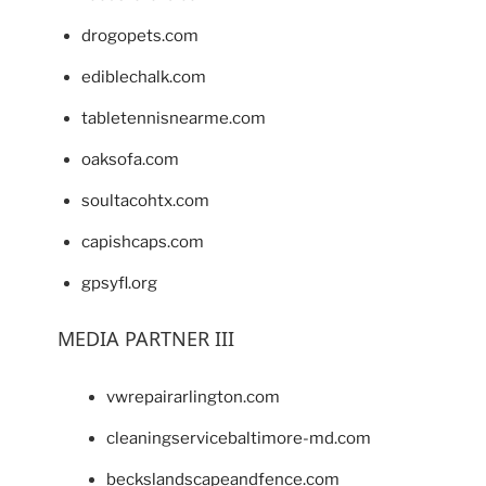
drogopets.com
ediblechalk.com
tabletennisnearme.com
oaksofa.com
soultacohtx.com
capishcaps.com
gpsyfl.org
MEDIA PARTNER III
vwrepairarlington.com
cleaningservicebaltimore-md.com
beckslandscapeandfence.com