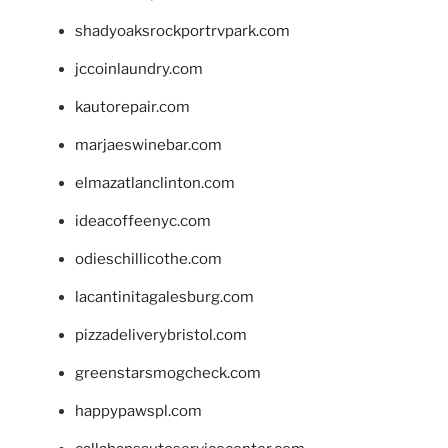
shadyoaksrockportrvpark.com
jccoinlaundry.com
kautorepair.com
marjaeswinebar.com
elmazatlanclinton.com
ideacoffeenyc.com
odieschillicothe.com
lacantinitagalesburg.com
pizzadeliverybristol.com
greenstarsmogcheck.com
happypawspl.com