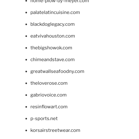
home-plow-by-meyer.com
palatelatincuisine.com
blackdoglegacy.com
eatvivahouston.com
thebigshowok.com
chimeandstave.com
greatwallseafoodny.com
theloverose.com
gabriovoice.com
resinflowart.com
p-sports.net
korsairstreetwear.com