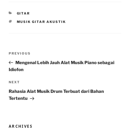
CATEGORIES
GITAR
TAGS
MUSIK GITAR AKUSTIK
Post
Previous
PREVIOUS
navigation
Post
Mengenal Lebih Jauh Alat Musik Piano sebagai
Idiofon
Next
NEXT
Post
Rahasia Alat Musik Drum Terbuat dari Bahan
Tertentu
ARCHIVES