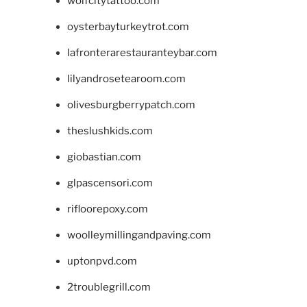
wolfcitytattoo.com
oysterbayturkeytrot.com
lafronterarestauranteybar.com
lilyandrosetearoom.com
olivesburgberrypatch.com
theslushkids.com
giobastian.com
glpascensori.com
rifloorepoxy.com
woolleymillingandpaving.com
uptonpvd.com
2troublegrill.com