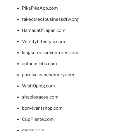
PikaPikaApp.com
takecareofbusinessdfw.org
HamadaOfJapan.com
VersifyLifestyle.com
kingscreekadventures.com
antaeuslabs.com
purelycleanchemdry.com
WishOping.com
shoplegacee.com
bonvivantshop.com
CupPlante.com
mpzin.com