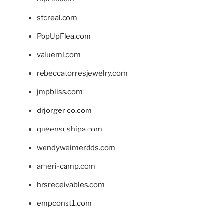
stcreal.com
PopUpFlea.com
valueml.com
rebeccatorresjewelry.com
jmpbliss.com
drjorgerico.com
queensushipa.com
wendyweimerdds.com
ameri-camp.com
hrsreceivables.com
empconst1.com