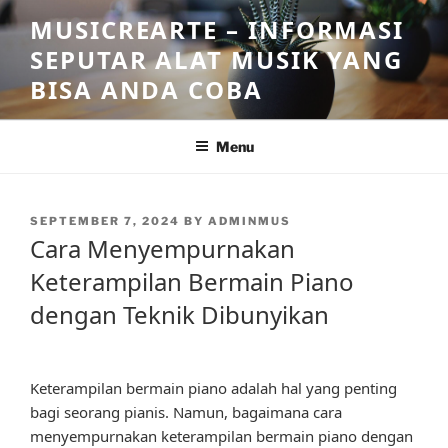
Skip
MUSICREARTE – INFORMASI
to
SEPUTAR ALAT MUSIK YANG
content
BISA ANDA COBA
Menu
POSTED
SEPTEMBER 7, 2024
BY
ADMINMUS
ON
Cara Menyempurnakan
Keterampilan Bermain Piano
dengan Teknik Dibunyikan
Keterampilan bermain piano adalah hal yang penting
bagi seorang pianis. Namun, bagaimana cara
menyempurnakan keterampilan bermain piano dengan