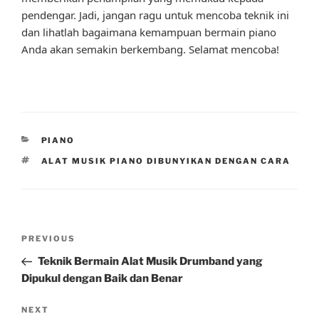
pendengar. Jadi, jangan ragu untuk mencoba teknik ini
dan lihatlah bagaimana kemampuan bermain piano
Anda akan semakin berkembang. Selamat mencoba!
CATEGORIES
PIANO
TAGS
ALAT MUSIK PIANO DIBUNYIKAN DENGAN CARA
Post
Previous
PREVIOUS
navigation
Post
Teknik Bermain Alat Musik Drumband yang
Dipukul dengan Baik dan Benar
Next
NEXT