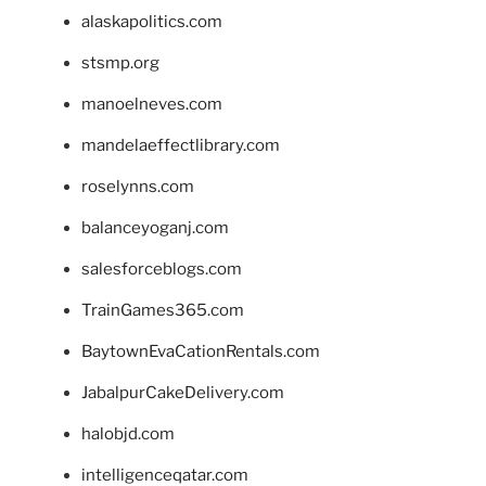
alaskapolitics.com
stsmp.org
manoelneves.com
mandelaeffectlibrary.com
roselynns.com
balanceyoganj.com
salesforceblogs.com
TrainGames365.com
BaytownEvaCationRentals.com
JabalpurCakeDelivery.com
halobjd.com
intelligenceqatar.com