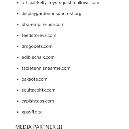
official-kelly-toys-squishmallows.com
displaygardenonsuncrest.org
bbq-empire-usa.com
feedstoreva.com
drogopets.com
ediblechalk.com
tabletennisnearme.com
oaksofa.com
soultacohtx.com
capishcaps.com
gpsyfl.org
MEDIA PARTNER III