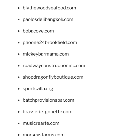
blythewoodseafood.com
paolosdelibangkok.com
bobacove.com
phoone24brookfield.com
mickeybarmama.com
roadwayconstructioninc.com
shopdragonflyboutique.com
sportszilla.org
batchprovisionsbar.com
brasserie-gobette.com
musicrearte.com
morseysfarms.com