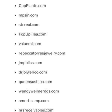
CupPlante.com
mpzin.com
stcreal.com
PopUpFlea.com
valueml.com
rebeccatorresjewelry.com
jmpbliss.com
drjorgerico.com
queensushipa.com
wendyweimerdds.com
ameri-camp.com
hrsreceivables.com