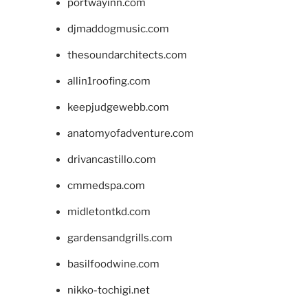
portwayinn.com
djmaddogmusic.com
thesoundarchitects.com
allin1roofing.com
keepjudgewebb.com
anatomyofadventure.com
drivancastillo.com
cmmedspa.com
midletontkd.com
gardensandgrills.com
basilfoodwine.com
nikko-tochigi.net