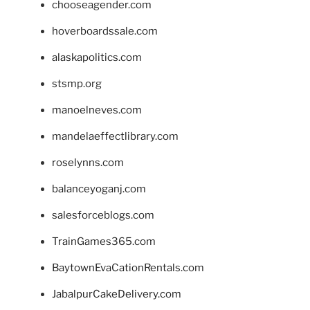
chooseagender.com
hoverboardssale.com
alaskapolitics.com
stsmp.org
manoelneves.com
mandelaeffectlibrary.com
roselynns.com
balanceyoganj.com
salesforceblogs.com
TrainGames365.com
BaytownEvaCationRentals.com
JabalpurCakeDelivery.com