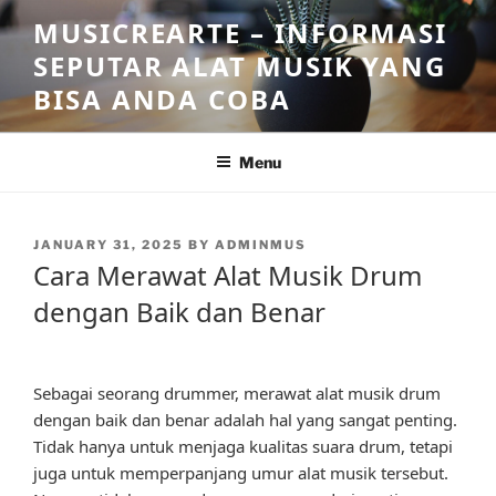
Skip
MUSICREARTE – INFORMASI
to
SEPUTAR ALAT MUSIK YANG
content
BISA ANDA COBA
Menu
POSTED
JANUARY 31, 2025
BY
ADMINMUS
ON
Cara Merawat Alat Musik Drum
dengan Baik dan Benar
Sebagai seorang drummer, merawat alat musik drum
dengan baik dan benar adalah hal yang sangat penting.
Tidak hanya untuk menjaga kualitas suara drum, tetapi
juga untuk memperpanjang umur alat musik tersebut.