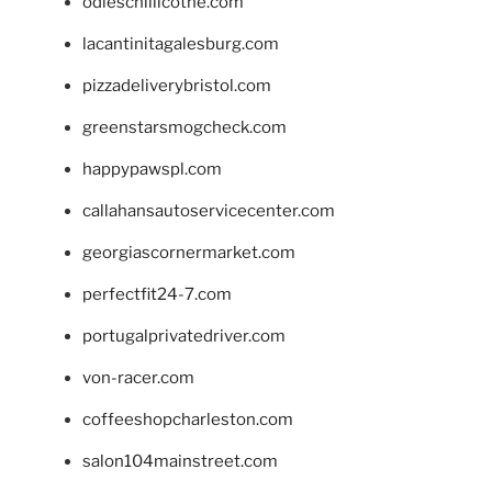
odieschillicothe.com
lacantinitagalesburg.com
pizzadeliverybristol.com
greenstarsmogcheck.com
happypawspl.com
callahansautoservicecenter.com
georgiascornermarket.com
perfectfit24-7.com
portugalprivatedriver.com
von-racer.com
coffeeshopcharleston.com
salon104mainstreet.com