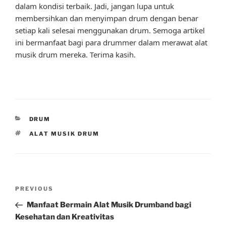
dalam kondisi terbaik. Jadi, jangan lupa untuk
membersihkan dan menyimpan drum dengan benar
setiap kali selesai menggunakan drum. Semoga artikel
ini bermanfaat bagi para drummer dalam merawat alat
musik drum mereka. Terima kasih.
CATEGORIES
DRUM
TAGS
ALAT MUSIK DRUM
Post
Previous
PREVIOUS
navigation
Post
Manfaat Bermain Alat Musik Drumband bagi
Kesehatan dan Kreativitas