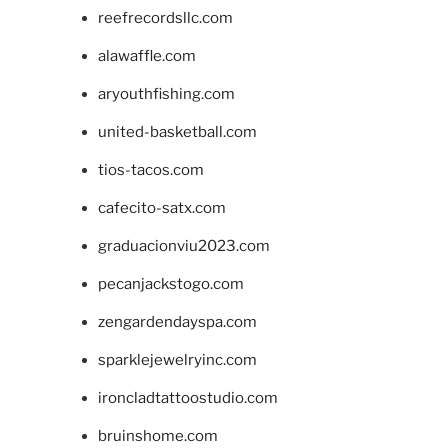
reefrecordsllc.com
alawaffle.com
aryouthfishing.com
united-basketball.com
tios-tacos.com
cafecito-satx.com
graduacionviu2023.com
pecanjackstogo.com
zengardendayspa.com
sparklejewelryinc.com
ironcladtattoostudio.com
bruinshome.com