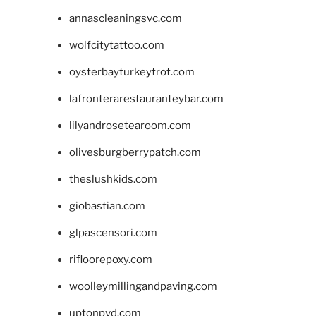
annascleaningsvc.com
wolfcitytattoo.com
oysterbayturkeytrot.com
lafronterarestauranteybar.com
lilyandrosetearoom.com
olivesburgberrypatch.com
theslushkids.com
giobastian.com
glpascensori.com
rifloorepoxy.com
woolleymillingandpaving.com
uptonpvd.com