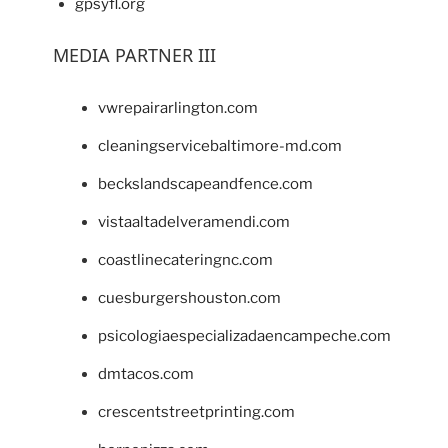
gpsyfl.org
MEDIA PARTNER III
vwrepairarlington.com
cleaningservicebaltimore-md.com
beckslandscapeandfence.com
vistaaltadelveramendi.com
coastlinecateringnc.com
cuesburgershouston.com
psicologiaespecializadaencampeche.com
dmtacos.com
crescentstreetprinting.com