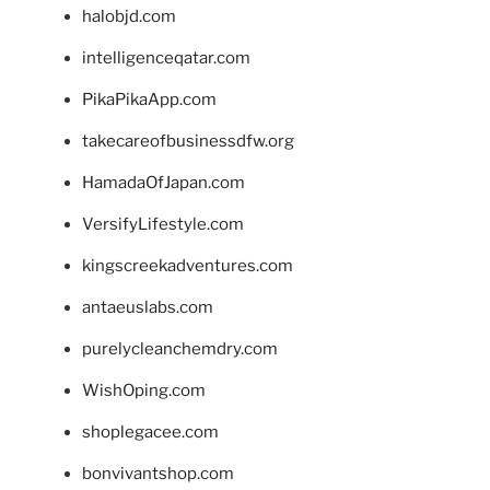
halobjd.com
intelligenceqatar.com
PikaPikaApp.com
takecareofbusinessdfw.org
HamadaOfJapan.com
VersifyLifestyle.com
kingscreekadventures.com
antaeuslabs.com
purelycleanchemdry.com
WishOping.com
shoplegacee.com
bonvivantshop.com