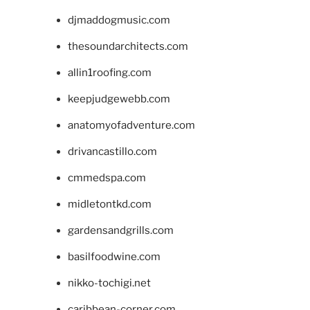
djmaddogmusic.com
thesoundarchitects.com
allin1roofing.com
keepjudgewebb.com
anatomyofadventure.com
drivancastillo.com
cmmedspa.com
midletontkd.com
gardensandgrills.com
basilfoodwine.com
nikko-tochigi.net
caribbean-corner.com