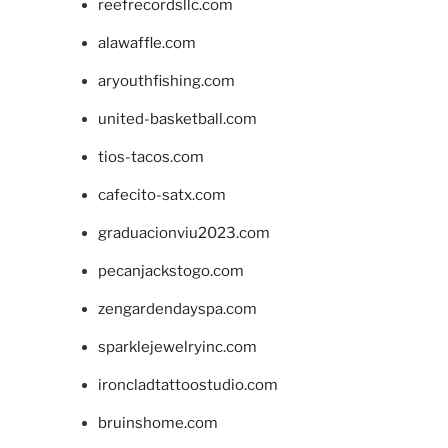
reefrecordsllc.com
alawaffle.com
aryouthfishing.com
united-basketball.com
tios-tacos.com
cafecito-satx.com
graduacionviu2023.com
pecanjackstogo.com
zengardendayspa.com
sparklejewelryinc.com
ironcladtattoostudio.com
bruinshome.com