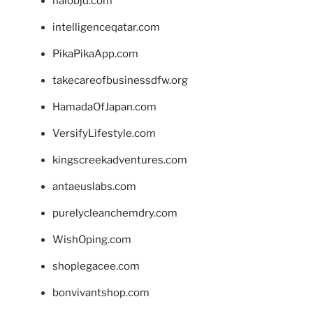
halobjd.com
intelligenceqatar.com
PikaPikaApp.com
takecareofbusinessdfw.org
HamadaOfJapan.com
VersifyLifestyle.com
kingscreekadventures.com
antaeuslabs.com
purelycleanchemdry.com
WishOping.com
shoplegacee.com
bonvivantshop.com