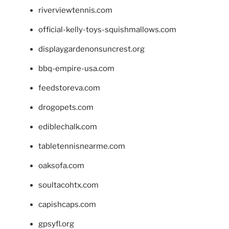
riverviewtennis.com
official-kelly-toys-squishmallows.com
displaygardenonsuncrest.org
bbq-empire-usa.com
feedstoreva.com
drogopets.com
ediblechalk.com
tabletennisnearme.com
oaksofa.com
soultacohtx.com
capishcaps.com
gpsyfl.org