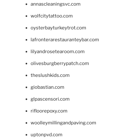
annascleaningsvc.com
wolfcitytattoo.com
oysterbayturkeytrot.com
lafronterarestauranteybar.com
lilyandrosetearoom.com
olivesburgberrypatch.com
theslushkids.com
giobastian.com
glpascensori.com
rifloorepoxy.com
woolleymillingandpaving.com
uptonpvd.com