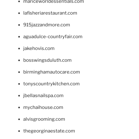
mariceworldessentials.com
lafisheriarestaurant.com
915jazzandmore.com
aguadulce-countryfair.com
jakehovis.com
bosswingsduluth.com
birminghamautocare.com
tonyscountrykitchen.com
jbellasnailspa.com
mychaihouse.com
alvisgrooming.com
thegeorginaestate.com