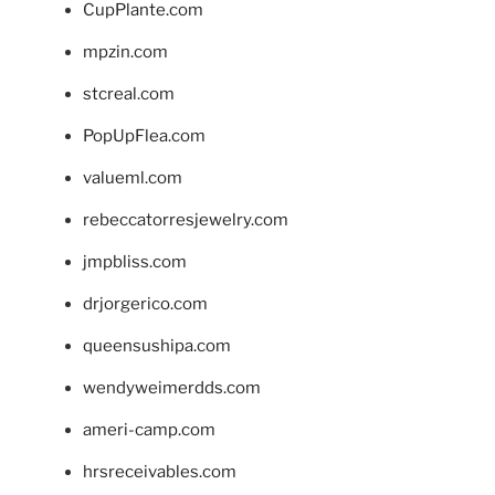
CupPlante.com
mpzin.com
stcreal.com
PopUpFlea.com
valueml.com
rebeccatorresjewelry.com
jmpbliss.com
drjorgerico.com
queensushipa.com
wendyweimerdds.com
ameri-camp.com
hrsreceivables.com