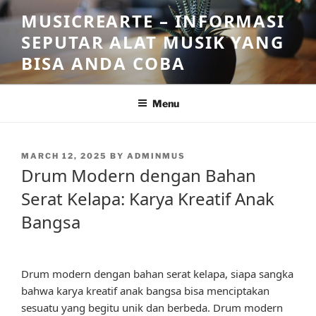
Skip
MUSICREARTE – INFORMASI
to
SEPUTAR ALAT MUSIK YANG
content
BISA ANDA COBA
Menu
POSTED
MARCH 12, 2025
BY
ADMINMUS
ON
Drum Modern dengan Bahan
Serat Kelapa: Karya Kreatif Anak
Bangsa
Drum modern dengan bahan serat kelapa, siapa sangka
bahwa karya kreatif anak bangsa bisa menciptakan
sesuatu yang begitu unik dan berbeda. Drum modern