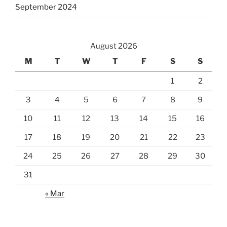
September 2024
August 2026
M
T
W
T
F
S
S
1
2
3
4
5
6
7
8
9
10
11
12
13
14
15
16
17
18
19
20
21
22
23
24
25
26
27
28
29
30
31
« Mar