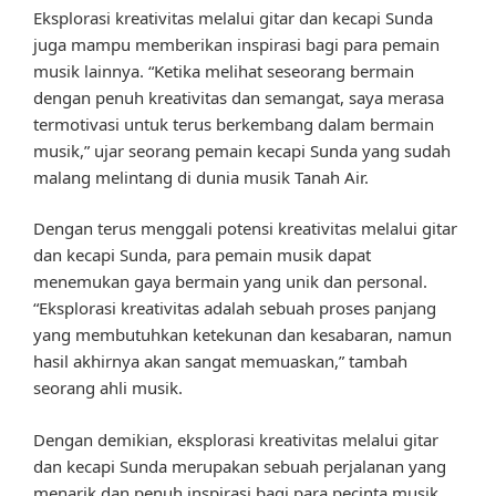
Eksplorasi kreativitas melalui gitar dan kecapi Sunda
juga mampu memberikan inspirasi bagi para pemain
musik lainnya. “Ketika melihat seseorang bermain
dengan penuh kreativitas dan semangat, saya merasa
termotivasi untuk terus berkembang dalam bermain
musik,” ujar seorang pemain kecapi Sunda yang sudah
malang melintang di dunia musik Tanah Air.
Dengan terus menggali potensi kreativitas melalui gitar
dan kecapi Sunda, para pemain musik dapat
menemukan gaya bermain yang unik dan personal.
“Eksplorasi kreativitas adalah sebuah proses panjang
yang membutuhkan ketekunan dan kesabaran, namun
hasil akhirnya akan sangat memuaskan,” tambah
seorang ahli musik.
Dengan demikian, eksplorasi kreativitas melalui gitar
dan kecapi Sunda merupakan sebuah perjalanan yang
menarik dan penuh inspirasi bagi para pecinta musik.