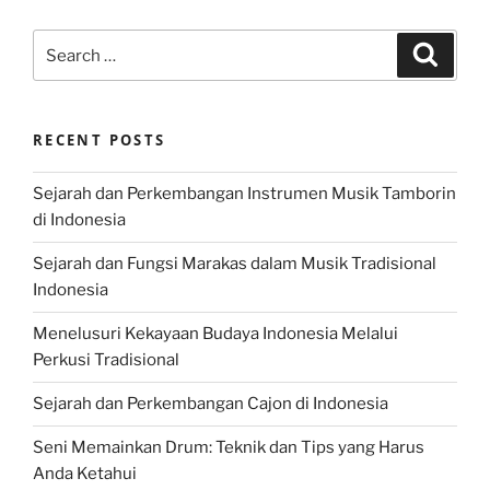
Search
Search
for:
RECENT POSTS
Sejarah dan Perkembangan Instrumen Musik Tamborin
di Indonesia
Sejarah dan Fungsi Marakas dalam Musik Tradisional
Indonesia
Menelusuri Kekayaan Budaya Indonesia Melalui
Perkusi Tradisional
Sejarah dan Perkembangan Cajon di Indonesia
Seni Memainkan Drum: Teknik dan Tips yang Harus
Anda Ketahui