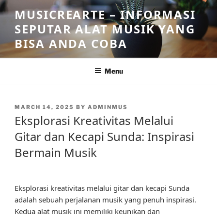
Skip
MUSICREARTE – INFORMASI
to
SEPUTAR ALAT MUSIK YANG
content
BISA ANDA COBA
Menu
POSTED
MARCH 14, 2025
BY
ADMINMUS
ON
Eksplorasi Kreativitas Melalui
Gitar dan Kecapi Sunda: Inspirasi
Bermain Musik
Eksplorasi kreativitas melalui gitar dan kecapi Sunda
adalah sebuah perjalanan musik yang penuh inspirasi.
Kedua alat musik ini memiliki keunikan dan