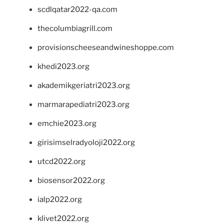
scdlqatar2022-qa.com
thecolumbiagrill.com
provisionscheeseandwineshoppe.com
khedi2023.org
akademikgeriatri2023.org
marmarapediatri2023.org
emchie2023.org
girisimselradyoloji2022.org
utcd2022.org
biosensor2022.org
ialp2022.org
klivet2022.org