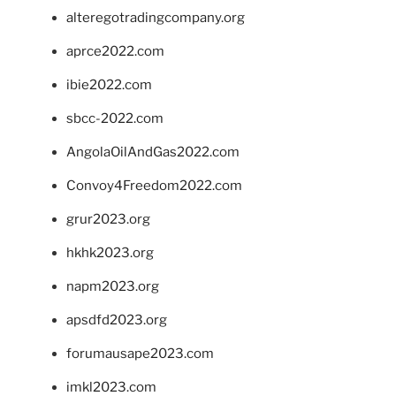
alteregotradingcompany.org
aprce2022.com
ibie2022.com
sbcc-2022.com
AngolaOilAndGas2022.com
Convoy4Freedom2022.com
grur2023.org
hkhk2023.org
napm2023.org
apsdfd2023.org
forumausape2023.com
imkl2023.com