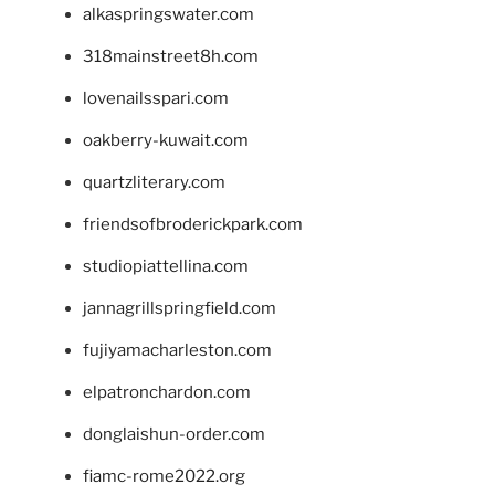
alkaspringswater.com
318mainstreet8h.com
lovenailsspari.com
oakberry-kuwait.com
quartzliterary.com
friendsofbroderickpark.com
studiopiattellina.com
jannagrillspringfield.com
fujiyamacharleston.com
elpatronchardon.com
donglaishun-order.com
fiamc-rome2022.org