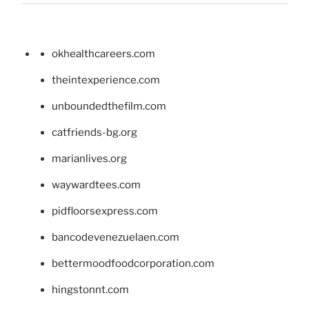
okhealthcareers.com
theintexperience.com
unboundedthefilm.com
catfriends-bg.org
marianlives.org
waywardtees.com
pidfloorsexpress.com
bancodevenezuelaen.com
bettermoodfoodcorporation.com
hingstonnt.com