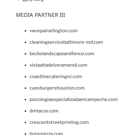
MEDIA PARTNER III
vwrepairarlington.com
cleaningservicebaltimore-md.com
beckslandscapeandfence.com
vistaaltadelveramendi.com
coastlinecateringnc.com
cuesburgershouston.com
psicologiaespecializadaencampeche.com
dmtacos.com
crescentstreetprinting.com
hornopizza.com