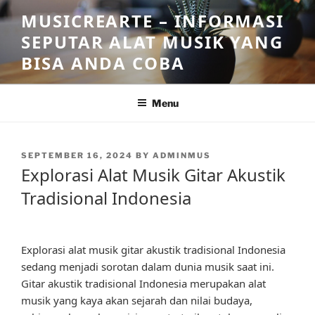
Skip
MUSICREARTE – INFORMASI
to
SEPUTAR ALAT MUSIK YANG
content
BISA ANDA COBA
Menu
POSTED
SEPTEMBER 16, 2024
BY
ADMINMUS
ON
Explorasi Alat Musik Gitar Akustik
Tradisional Indonesia
Explorasi alat musik gitar akustik tradisional Indonesia
sedang menjadi sorotan dalam dunia musik saat ini.
Gitar akustik tradisional Indonesia merupakan alat
musik yang kaya akan sejarah dan nilai budaya,