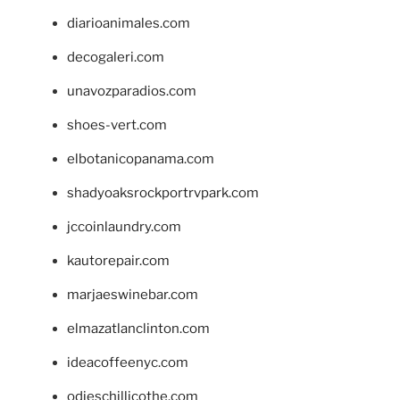
diarioanimales.com
decogaleri.com
unavozparadios.com
shoes-vert.com
elbotanicopanama.com
shadyoaksrockportrvpark.com
jccoinlaundry.com
kautorepair.com
marjaeswinebar.com
elmazatlanclinton.com
ideacoffeenyc.com
odieschillicothe.com