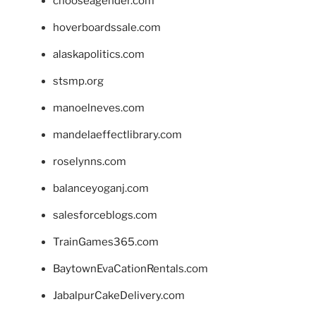
chooseagender.com
hoverboardssale.com
alaskapolitics.com
stsmp.org
manoelneves.com
mandelaeffectlibrary.com
roselynns.com
balanceyoganj.com
salesforceblogs.com
TrainGames365.com
BaytownEvaCationRentals.com
JabalpurCakeDelivery.com