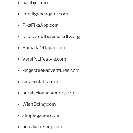
halobjd.com
intelligenceqatar.com
PikaPikaApp.com
takecareofbusinessdfw.org
HamadaOfJapan.com
VersifyLifestyle.com
kingscreekadventures.com
antaeuslabs.com
purelycleanchemdry.com
WishOping.com
shoplegacee.com
bonvivantshop.com