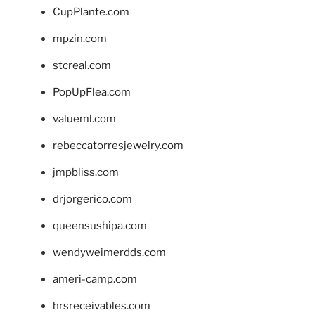
CupPlante.com
mpzin.com
stcreal.com
PopUpFlea.com
valueml.com
rebeccatorresjewelry.com
jmpbliss.com
drjorgerico.com
queensushipa.com
wendyweimerdds.com
ameri-camp.com
hrsreceivables.com