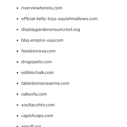
riverviewtennis.com
official-kelly-toys-squishmallows.com
displaygardenonsuncrest.org
bbq-empire-usa.com
feedstoreva.com
drogopets.com
ediblechalk.com
tabletennisnearme.com
oaksofa.com
soultacohtx.com
capishcaps.com
gpsyfl.org