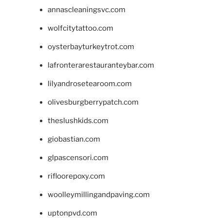
annascleaningsvc.com
wolfcitytattoo.com
oysterbayturkeytrot.com
lafronterarestauranteybar.com
lilyandrosetearoom.com
olivesburgberrypatch.com
theslushkids.com
giobastian.com
glpascensori.com
rifloorepoxy.com
woolleymillingandpaving.com
uptonpvd.com