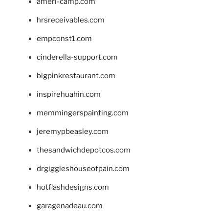
ameri-camp.com
hrsreceivables.com
empconst1.com
cinderella-support.com
bigpinkrestaurant.com
inspirehuahin.com
memmingerspainting.com
jeremypbeasley.com
thesandwichdepotcos.com
drgiggleshouseofpain.com
hotflashdesigns.com
garagenadeau.com