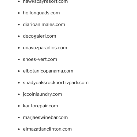
hawkscayresort.com
hellonquads.com
diarioanimales.com
decogaleri.com
unavozparadios.com
shoes-vert.com
elbotanicopanama.com
shadyoaksrockportrvpark.com
jccoinlaundry.com
kautorepair.com
marjaeswinebar.com
elmazatlanclinton.com