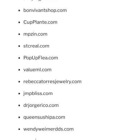
bonvivantshop.com
CupPlante.com
mpzin.com
stcreal.com
PopUpFlea.com
valueml.com
rebeccatorresjewelry.com
jmpbliss.com
drjorgerico.com
queensushipa.com
wendyweimerdds.com