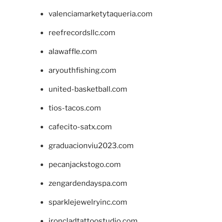
valenciamarketytaqueria.com
reefrecordsllc.com
alawaffle.com
aryouthfishing.com
united-basketball.com
tios-tacos.com
cafecito-satx.com
graduacionviu2023.com
pecanjackstogo.com
zengardendayspa.com
sparklejewelryinc.com
ironcladtattoostudio.com