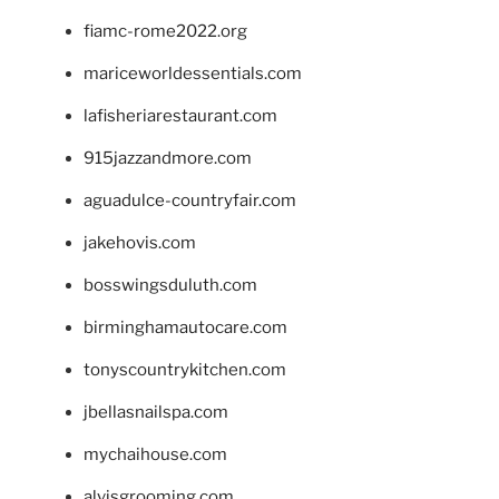
fiamc-rome2022.org
mariceworldessentials.com
lafisheriarestaurant.com
915jazzandmore.com
aguadulce-countryfair.com
jakehovis.com
bosswingsduluth.com
birminghamautocare.com
tonyscountrykitchen.com
jbellasnailspa.com
mychaihouse.com
alvisgrooming.com