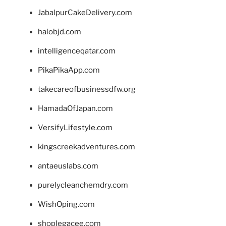
JabalpurCakeDelivery.com
halobjd.com
intelligenceqatar.com
PikaPikaApp.com
takecareofbusinessdfw.org
HamadaOfJapan.com
VersifyLifestyle.com
kingscreekadventures.com
antaeuslabs.com
purelycleanchemdry.com
WishOping.com
shoplegacee.com