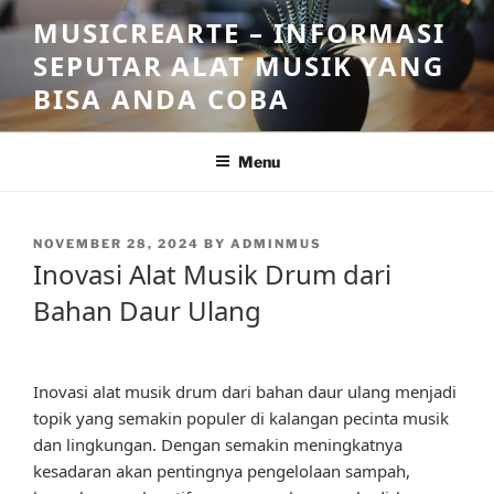
Skip
MUSICREARTE – INFORMASI
to
SEPUTAR ALAT MUSIK YANG
content
BISA ANDA COBA
Menu
POSTED
NOVEMBER 28, 2024
BY
ADMINMUS
ON
Inovasi Alat Musik Drum dari
Bahan Daur Ulang
Inovasi alat musik drum dari bahan daur ulang menjadi
topik yang semakin populer di kalangan pecinta musik
dan lingkungan. Dengan semakin meningkatnya
kesadaran akan pentingnya pengelolaan sampah,