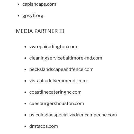
capishcaps.com
gpsyfl.org
MEDIA PARTNER III
vwrepairarlington.com
cleaningservicebaltimore-md.com
beckslandscapeandfence.com
vistaaltadelveramendi.com
coastlinecateringnc.com
cuesburgershouston.com
psicologiaespecializadaencampeche.com
dmtacos.com