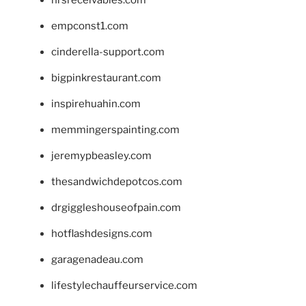
hrsreceivables.com
empconst1.com
cinderella-support.com
bigpinkrestaurant.com
inspirehuahin.com
memmingerspainting.com
jeremypbeasley.com
thesandwichdepotcos.com
drgiggleshouseofpain.com
hotflashdesigns.com
garagenadeau.com
lifestylechauffeurservice.com