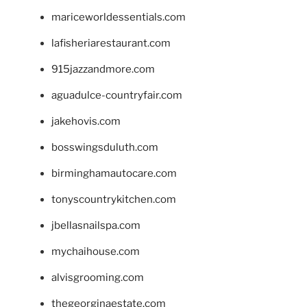
mariceworldessentials.com
lafisheriarestaurant.com
915jazzandmore.com
aguadulce-countryfair.com
jakehovis.com
bosswingsduluth.com
birminghamautocare.com
tonyscountrykitchen.com
jbellasnailspa.com
mychaihouse.com
alvisgrooming.com
thegeorginaestate.com