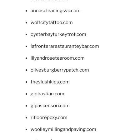
annascleaningsvc.com
wolfcitytattoo.com
oysterbayturkeytrot.com
lafronterarestauranteybar.com
lilyandrosetearoom.com
olivesburgberrypatch.com
theslushkids.com
giobastian.com
glpascensori.com
rifloorepoxy.com
woolleymillingandpaving.com