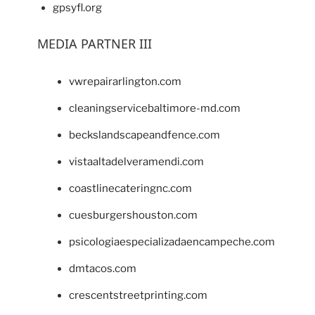
gpsyfl.org
MEDIA PARTNER III
vwrepairarlington.com
cleaningservicebaltimore-md.com
beckslandscapeandfence.com
vistaaltadelveramendi.com
coastlinecateringnc.com
cuesburgershouston.com
psicologiaespecializadaencampeche.com
dmtacos.com
crescentstreetprinting.com