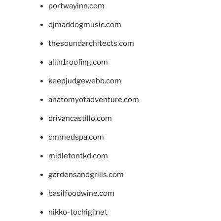
portwayinn.com
djmaddogmusic.com
thesoundarchitects.com
allin1roofing.com
keepjudgewebb.com
anatomyofadventure.com
drivancastillo.com
cmmedspa.com
midletontkd.com
gardensandgrills.com
basilfoodwine.com
nikko-tochigi.net