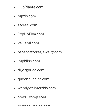
CupPlante.com
mpzin.com
stcreal.com
PopUpFlea.com
valueml.com
rebeccatorresjewelry.com
jmpbliss.com
drjorgerico.com
queensushipa.com
wendyweimerdds.com
ameri-camp.com