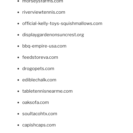
morseysfarms.com
riverviewtennis.com
official-kelly-toys-squishmallows.com
displaygardenonsuncrest.org
bbq-empire-usa.com
feedstoreva.com
drogopets.com
ediblechalk.com
tabletennisnearme.com
oaksofa.com
soultacohtx.com
capishcaps.com