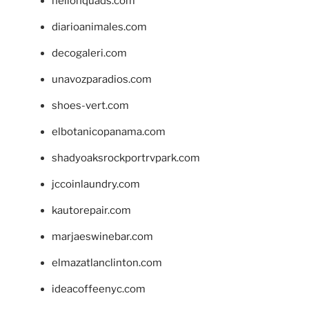
hellonquads.com
diarioanimales.com
decogaleri.com
unavozparadios.com
shoes-vert.com
elbotanicopanama.com
shadyoaksrockportrvpark.com
jccoinlaundry.com
kautorepair.com
marjaeswinebar.com
elmazatlanclinton.com
ideacoffeenyc.com