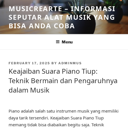
Skip
MUSICREARTE – INFORMASI
to
SEPUTAR ALAT MUSIK YANG
content
BISA ANDA COBA
Menu
POSTED
FEBRUARY 17, 2025
BY
ADMINMUS
ON
Keajaiban Suara Piano Tiup:
Teknik Bermain dan Pengaruhnya
dalam Musik
Piano adalah salah satu instrumen musik yang memiliki
daya tarik tersendiri. Keajaiban Suara Piano Tiup
memang tidak bisa diabaikan begitu saja. Teknik