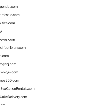
gender.com
ardssale.com
litics.com
rg
neves.com
ffectlibrary.com
ns.com
yoganj.com
rceblogs.com
ames365.com
EvaCationRentals.com
rCakeDelivery.com
.com