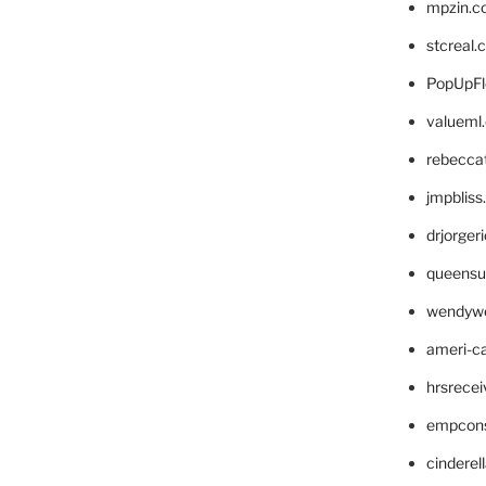
mpzin.c
stcreal.
PopUpFl
valueml
rebecca
jmpblis
drjorger
queensu
wendyw
ameri-
hrsrece
empcon
cinderel