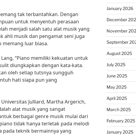
January 2026
memang tak terbantahkan. Dengan
December 20
mpuan untuk menyentuh perasaan
lah menjadi salah satu alat musik yang
November 20
ak ahli musik dan pengamat seni juga
September 20
o memang luar biasa.
August 2025
 Lang, “Piano memiliki kekuatan untuk
July 2025
lit diungkapkan dengan kata-kata.
kan oleh setiap tutsnya sungguh
June 2025
uh hati siapa pun yang
May 2025
April 2025
 Universitas Julliard, Martha Argerich,
alah alat musik yang sangat
March 2025
ntuk berbagai genre musik mulai dari
February 2025
 piano tidak hanya terletak pada melodi
ga pada teknik bermainnya yang
January 2025