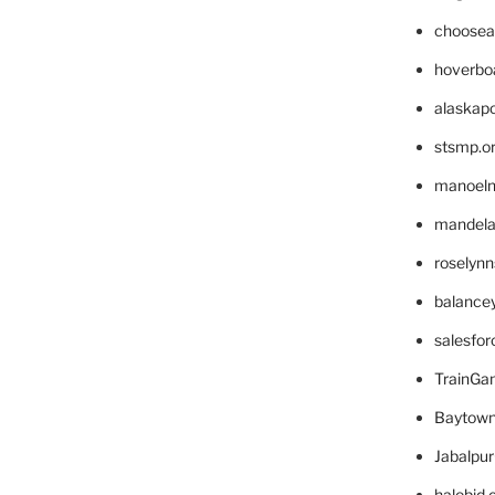
choosea
hoverbo
alaskapo
stsmp.o
manoel
mandelae
roselyn
balance
salesfo
TrainG
Baytown
Jabalpu
halobjd