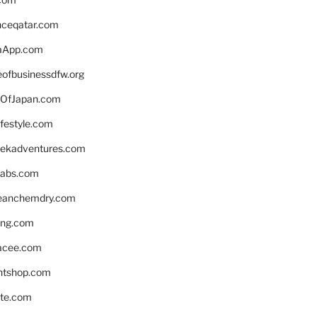
enceqatar.com
aApp.com
eofbusinessdfw.org
OfJapan.com
ifestyle.com
eekadventures.com
labs.com
leanchemdry.com
ing.com
acee.com
ntshop.com
te.com