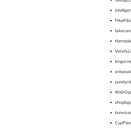
intellig
PikaPik
takecar
Hamada
VersifyL
kingscr
antaeus
purelyc
WishOp
shopleg
bonviva
CupPlan