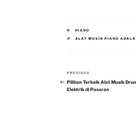
CATEGORIES
PIANO
TAGS
ALAT MUSIK PIANO ADAL
Post
Previous
PREVIOUS
navigation
Post
Pilihan Terbaik Alat Musik Dru
Elektrik di Pasaran