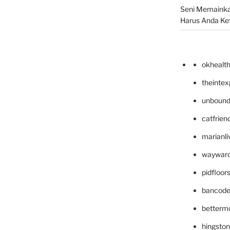
Seni Memainka
Harus Anda Ke
okhealt
theinte
unbound
catfrien
marianli
wayward
pidfloo
bancode
betterm
hingsto