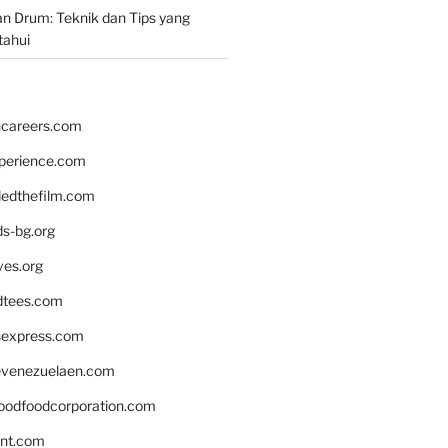
n Drum: Teknik dan Tips yang
tahui
hcareers.com
xperience.com
edthefilm.com
ds-bg.org
ves.org
tees.com
rsexpress.com
venezuelaen.com
oodfoodcorporation.com
nnt.com