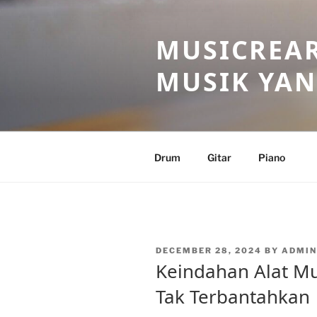
Skip
to
MUSICREAR
content
MUSIK YAN
Drum
Gitar
Piano
POSTED
DECEMBER 28, 2024
BY
ADMI
ON
Keindahan Alat Mu
Tak Terbantahkan