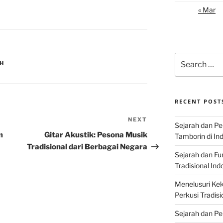
« Mar
Search
AH
for:
RECENT POST
NEXT
Next
Sejarah dan P
Post
m
Gitar Akustik: Pesona Musik
Tamborin di In
Tradisional dari Berbagai Negara
Sejarah dan F
Tradisional Ind
Menelusuri Kek
Perkusi Tradisi
Sejarah dan Pe