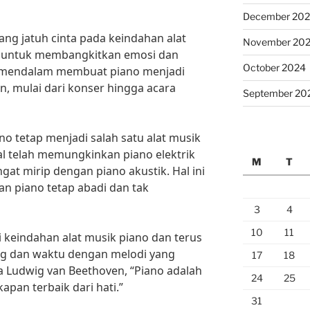
December 20
ang jatuh cinta pada keindahan alat
November 20
 untuk membangkitkan emosi dan
October 2024
 mendalam membuat piano menjadi
n, mulai dari konser hingga acara
September 20
ano tetap menjadi salah satu alat musik
tal telah memungkinkan piano elektrik
M
T
gat mirip dengan piano akustik. Hal ini
 piano tetap abadi dan tak
3
4
10
11
i keindahan alat musik piano dan terus
g dan waktu dengan melodi yang
17
18
Ludwig van Beethoven, “Piano adalah
24
25
apan terbaik dari hati.”
31