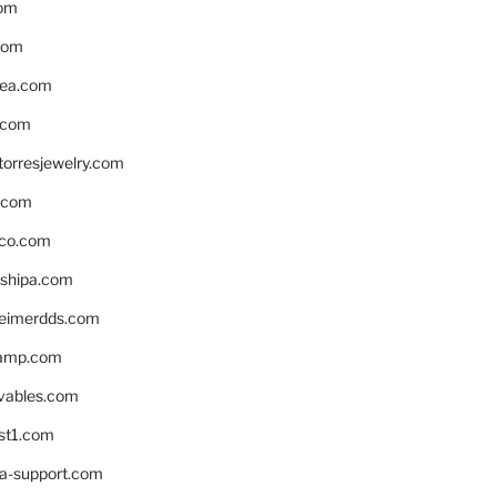
om
com
ea.com
.com
torresjewelry.com
s.com
ico.com
shipa.com
eimerdds.com
camp.com
ivables.com
st1.com
la-support.com