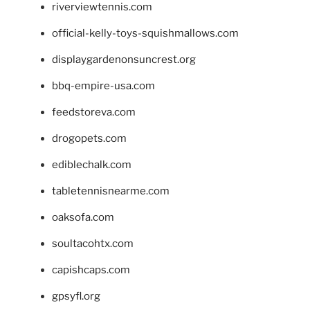
riverviewtennis.com
official-kelly-toys-squishmallows.com
displaygardenonsuncrest.org
bbq-empire-usa.com
feedstoreva.com
drogopets.com
ediblechalk.com
tabletennisnearme.com
oaksofa.com
soultacohtx.com
capishcaps.com
gpsyfl.org