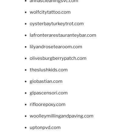
annascleaningsvc.com
wolfcitytattoo.com
oysterbayturkeytrot.com
lafronterarestauranteybar.com
lilyandrosetearoom.com
olivesburgberrypatch.com
theslushkids.com
giobastian.com
glpascensori.com
rifloorepoxy.com
woolleymillingandpaving.com
uptonpvd.com