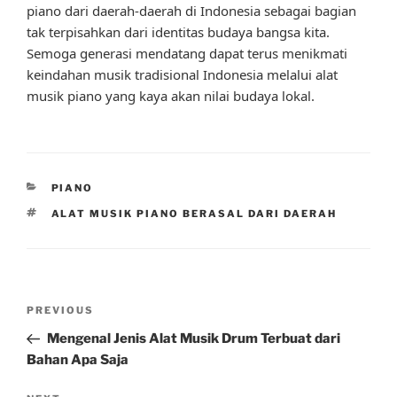
piano dari daerah-daerah di Indonesia sebagai bagian
tak terpisahkan dari identitas budaya bangsa kita.
Semoga generasi mendatang dapat terus menikmati
keindahan musik tradisional Indonesia melalui alat
musik piano yang kaya akan nilai budaya lokal.
CATEGORIES
PIANO
TAGS
ALAT MUSIK PIANO BERASAL DARI DAERAH
Post
Previous
PREVIOUS
navigation
Post
Mengenal Jenis Alat Musik Drum Terbuat dari
Bahan Apa Saja