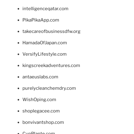
intelligenceqatar.com
PikaPikaApp.com
takecareofbusinessdfw.org
HamadaOfJapan.com
VersifyLifestyle.com
kingscreekadventures.com
antaeuslabs.com
purelycleanchemdry.com
WishOping.com
shoplegacee.com
bonvivantshop.com
CupPlante.com