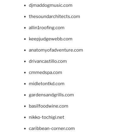
djmaddogmusic.com
thesoundarchitects.com
allin1roofing.com
keepjudgewebb.com
anatomyofadventure.com
drivancastillo.com
cmmedspa.com
midletontkd.com
gardensandgrills.com
basilfoodwine.com
nikko-tochigi.net
caribbean-corner.com