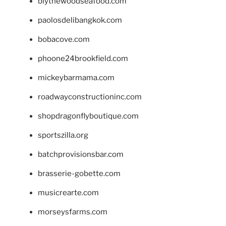
blythewoodseafood.com
paolosdelibangkok.com
bobacove.com
phoone24brookfield.com
mickeybarmama.com
roadwayconstructioninc.com
shopdragonflyboutique.com
sportszilla.org
batchprovisionsbar.com
brasserie-gobette.com
musicrearte.com
morseysfarms.com