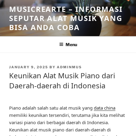
Skip
MUSICREARTE – INFORMASI
to
SEPUTAR ALAT MUSIK YANG
content
BISA ANDA COBA
Menu
POSTED
JANUARY 9, 2025
BY
ADMINMUS
ON
Keunikan Alat Musik Piano dari
Daerah-daerah di Indonesia
Piano adalah salah satu alat musik yang
data china
memiliki keunikan tersendiri, terutama jika kita melihat
variasi piano dari berbagai daerah di Indonesia.
Keunikan alat musik piano dari daerah-daerah di