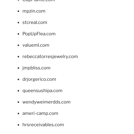
mpzin.com
stcreal.com
PopUpFlea.com
valueml.com
rebeccatorresjewelry.com
jmpbliss.com
drjorgerico.com
queensushipa.com
wendyweimerdds.com
ameri-camp.com
hrsreceivables.com