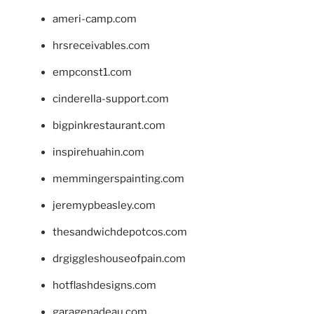
ameri-camp.com
hrsreceivables.com
empconst1.com
cinderella-support.com
bigpinkrestaurant.com
inspirehuahin.com
memmingerspainting.com
jeremypbeasley.com
thesandwichdepotcos.com
drgiggleshouseofpain.com
hotflashdesigns.com
garagenadeau.com