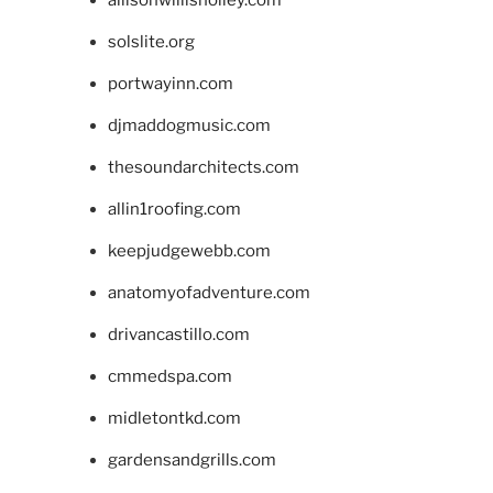
allisonwillisholley.com
solslite.org
portwayinn.com
djmaddogmusic.com
thesoundarchitects.com
allin1roofing.com
keepjudgewebb.com
anatomyofadventure.com
drivancastillo.com
cmmedspa.com
midletontkd.com
gardensandgrills.com