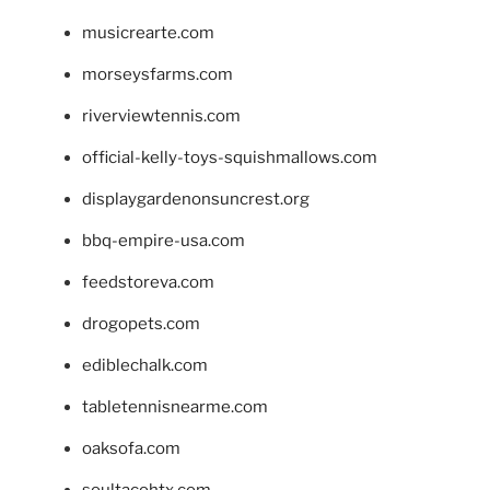
musicrearte.com
morseysfarms.com
riverviewtennis.com
official-kelly-toys-squishmallows.com
displaygardenonsuncrest.org
bbq-empire-usa.com
feedstoreva.com
drogopets.com
ediblechalk.com
tabletennisnearme.com
oaksofa.com
soultacohtx.com