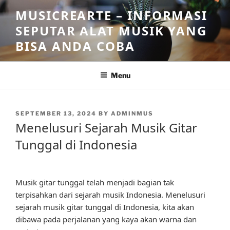
Skip
MUSICREARTE – INFORMASI
to
SEPUTAR ALAT MUSIK YANG
content
BISA ANDA COBA
Menu
POSTED
SEPTEMBER 13, 2024
BY
ADMINMUS
ON
Menelusuri Sejarah Musik Gitar
Tunggal di Indonesia
Musik gitar tunggal telah menjadi bagian tak
terpisahkan dari sejarah musik Indonesia. Menelusuri
sejarah musik gitar tunggal di Indonesia, kita akan
dibawa pada perjalanan yang kaya akan warna dan