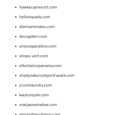
hawkscayresort.com
hellonquads.com
diarioanimales.com
decogaleri.com
unavozparadios.com
shoes-vert.com
elbotanicopanama.com
shadyoaksrockportrvpark.com
jccoinlaundry.com
kautorepair.com
marjaeswinebar.com
elmazatlanclinton.com