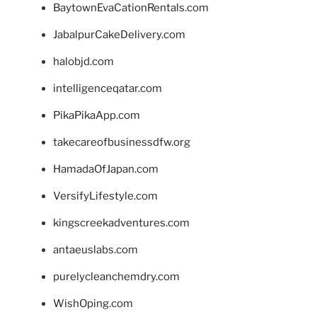
BaytownEvaCationRentals.com
JabalpurCakeDelivery.com
halobjd.com
intelligenceqatar.com
PikaPikaApp.com
takecareofbusinessdfw.org
HamadaOfJapan.com
VersifyLifestyle.com
kingscreekadventures.com
antaeuslabs.com
purelycleanchemdry.com
WishOping.com