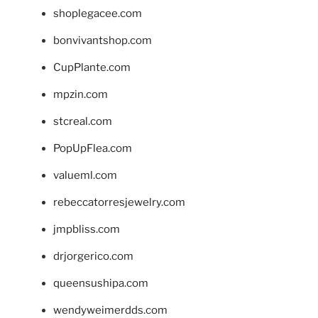
shoplegacee.com
bonvivantshop.com
CupPlante.com
mpzin.com
stcreal.com
PopUpFlea.com
valueml.com
rebeccatorresjewelry.com
jmpbliss.com
drjorgerico.com
queensushipa.com
wendyweimerdds.com