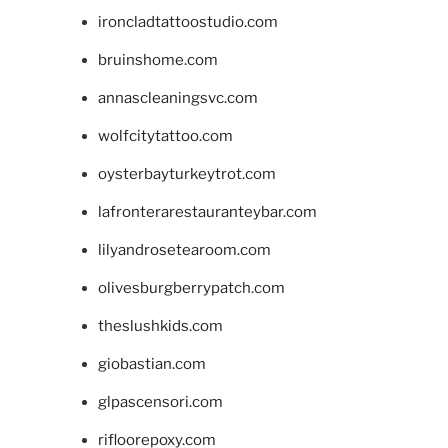
ironcladtattoostudio.com
bruinshome.com
annascleaningsvc.com
wolfcitytattoo.com
oysterbayturkeytrot.com
lafronterarestauranteybar.com
lilyandrosetearoom.com
olivesburgberrypatch.com
theslushkids.com
giobastian.com
glpascensori.com
rifloorepoxy.com