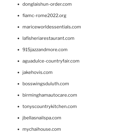
donglaishun-order.com
fiamc-rome2022.org
mariceworldessentials.com
lafisheriarestaurant.com
915jazzandmore.com
aguadulce-countryfair.com
jakehovis.com
bosswingsduluth.com
birminghamautocare.com
tonyscountrykitchen.com
jbellasnailspa.com
mychaihouse.com