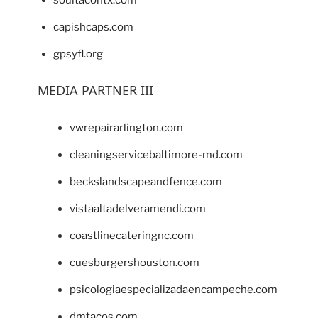
capishcaps.com
gpsyfl.org
MEDIA PARTNER III
vwrepairarlington.com
cleaningservicebaltimore-md.com
beckslandscapeandfence.com
vistaaltadelveramendi.com
coastlinecateringnc.com
cuesburgershouston.com
psicologiaespecializadaencampeche.com
dmtacos.com