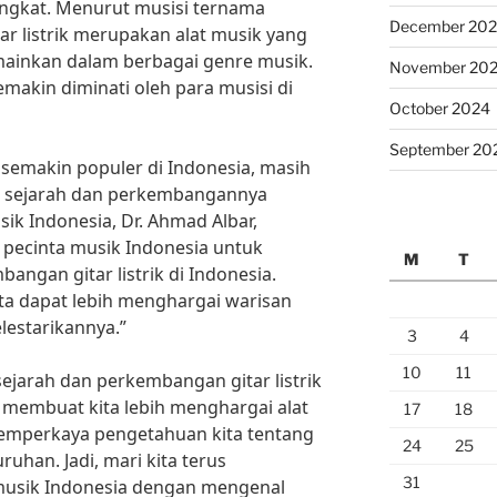
ningkat. Menurut musisi ternama
December 20
ar listrik merupakan alat musik yang
imainkan dalam berbagai genre musik.
November 20
semakin diminati oleh para musisi di
October 2024
September 20
 semakin populer di Indonesia, masih
 sejarah dan perkembangannya
ik Indonesia, Dr. Ahmad Albar,
n pecinta musik Indonesia untuk
M
T
ngan gitar listrik di Indonesia.
ita dapat lebih menghargai warisan
lestarikannya.”
3
4
10
11
jarah dan perkembangan gitar listrik
n membuat kita lebih menghargai alat
17
18
 memperkaya pengetahuan kita tentang
24
25
uhan. Jadi, mari kita terus
31
sik Indonesia dengan mengenal