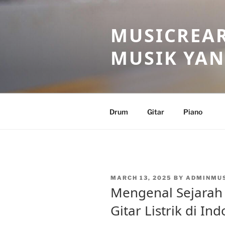
Skip
to
MUSICREAR
content
MUSIK YAN
Drum
Gitar
Piano
POSTED
MARCH 13, 2025
BY
ADMINMU
ON
Mengenal Sejara
Gitar Listrik di In