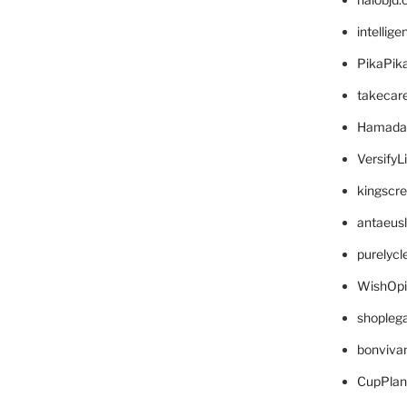
intellig
PikaPik
takecar
Hamada
VersifyL
kingscr
antaeus
purelyc
WishOp
shopleg
bonviva
CupPlan