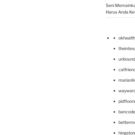
Seni Memainka
Harus Anda Ke
okhealt
theinte
unbound
catfrien
marianli
wayward
pidfloo
bancode
betterm
hingsto