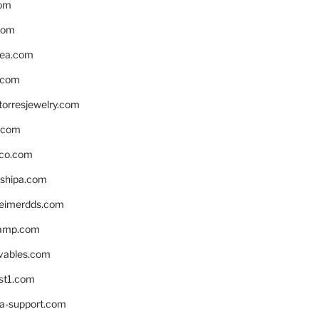
om
com
ea.com
.com
torresjewelry.com
s.com
ico.com
shipa.com
eimerdds.com
camp.com
ivables.com
st1.com
la-support.com