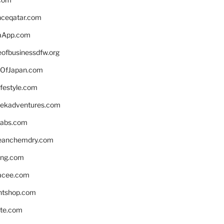
enceqatar.com
aApp.com
eofbusinessdfw.org
OfJapan.com
ifestyle.com
eekadventures.com
labs.com
leanchemdry.com
ing.com
acee.com
ntshop.com
te.com