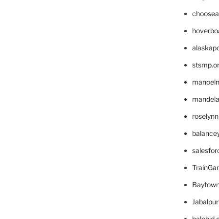
choosea
hoverbo
alaskapo
stsmp.o
manoel
mandelae
roselyn
balance
salesfo
TrainG
Baytown
Jabalpu
halobjd