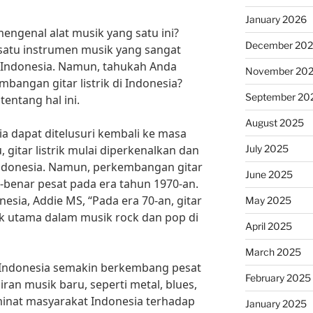
January 2026
 mengenal alat musik yang satu ini?
December 20
 satu instrumen musik yang sangat
i Indonesia. Namun, tahukah Anda
November 20
bangan gitar listrik di Indonesia?
September 20
tentang hal ini.
August 2025
esia dapat ditelusuri kembali ke masa
July 2025
, gitar listrik mulai diperkenalkan dan
Indonesia. Namun, perkembangan gitar
June 2025
ar-benar pesat pada era tahun 1970-an.
sia, Addie MS, “Pada era 70-an, gitar
May 2025
sik utama dalam musik rock dan pop di
April 2025
March 2025
i Indonesia semakin berkembang pesat
February 2025
an musik baru, seperti metal, blues,
 minat masyarakat Indonesia terhadap
January 2025