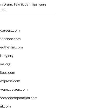
n Drum: Teknik dan Tips yang
tahui
hcareers.com
xperience.com
edthefilm.com
ds-bg.org
ves.org
tees.com
rsexpress.com
venezuelaen.com
oodfoodcorporation.com
nnt.com