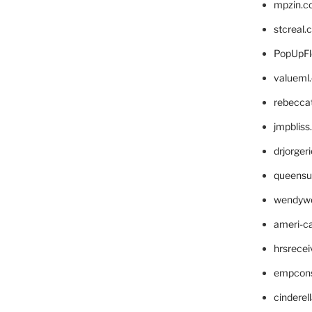
mpzin.c
stcreal.
PopUpFl
valueml
rebecca
jmpblis
drjorger
queensu
wendyw
ameri-
hrsrece
empcon
cinderel