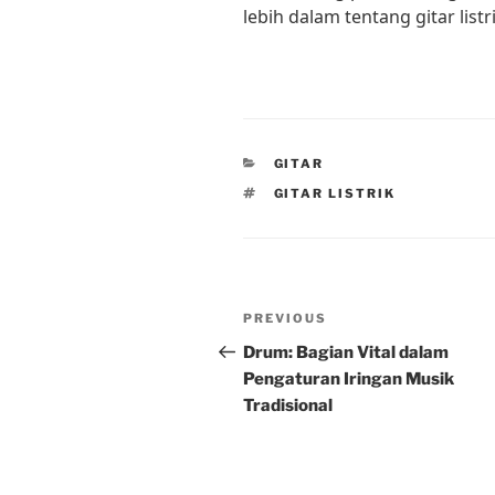
lebih dalam tentang gitar listri
CATEGORIES
GITAR
TAGS
GITAR LISTRIK
Post
Previous
PREVIOUS
navigation
Post
Drum: Bagian Vital dalam
Pengaturan Iringan Musik
Tradisional