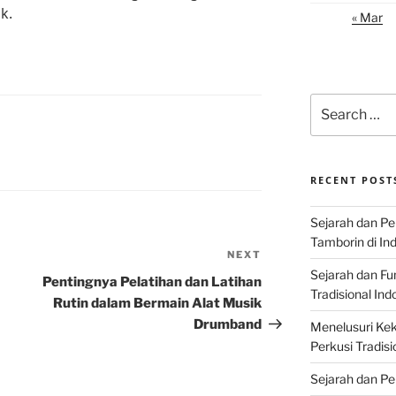
k.
« Mar
Search
for:
RECENT POST
Sejarah dan P
Tamborin di In
NEXT
Next
Sejarah dan F
Post
Pentingnya Pelatihan dan Latihan
Tradisional Ind
Rutin dalam Bermain Alat Musik
Drumband
Menelusuri Kek
Perkusi Tradisi
Sejarah dan Pe