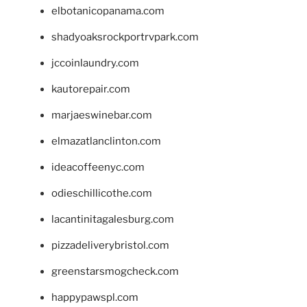
elbotanicopanama.com
shadyoaksrockportrvpark.com
jccoinlaundry.com
kautorepair.com
marjaeswinebar.com
elmazatlanclinton.com
ideacoffeenyc.com
odieschillicothe.com
lacantinitagalesburg.com
pizzadeliverybristol.com
greenstarsmogcheck.com
happypawspl.com