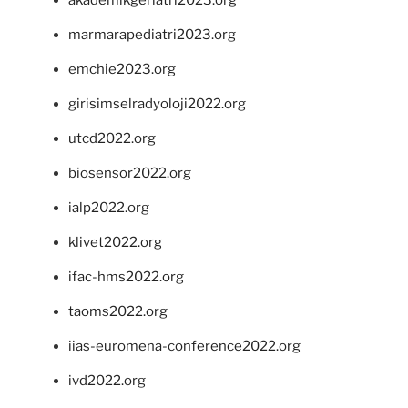
marmarapediatri2023.org
emchie2023.org
girisimselradyoloji2022.org
utcd2022.org
biosensor2022.org
ialp2022.org
klivet2022.org
ifac-hms2022.org
taoms2022.org
iias-euromena-conference2022.org
ivd2022.org