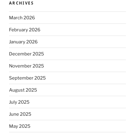
ARCHIVES
March 2026
February 2026
January 2026
December 2025
November 2025
September 2025
August 2025
July 2025
June 2025
May 2025