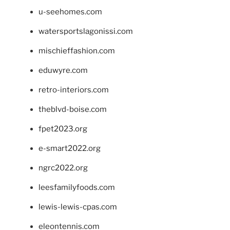
u-seehomes.com
watersportslagonissi.com
mischieffashion.com
eduwyre.com
retro-interiors.com
theblvd-boise.com
fpet2023.org
e-smart2022.org
ngrc2022.org
leesfamilyfoods.com
lewis-lewis-cpas.com
eleontennis.com