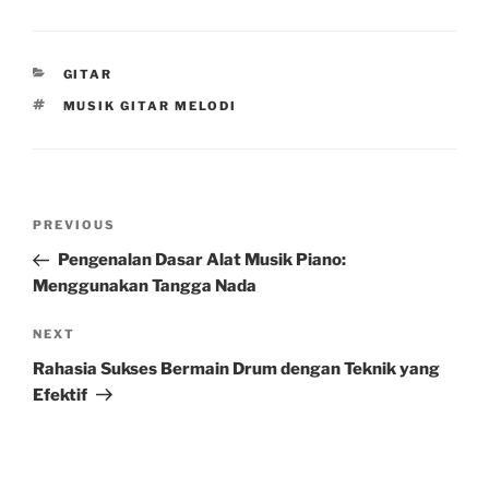
CATEGORIES
GITAR
TAGS
MUSIK GITAR MELODI
Post
Previous
PREVIOUS
navigation
Post
Pengenalan Dasar Alat Musik Piano:
Menggunakan Tangga Nada
Next
NEXT
Post
Rahasia Sukses Bermain Drum dengan Teknik yang
Efektif