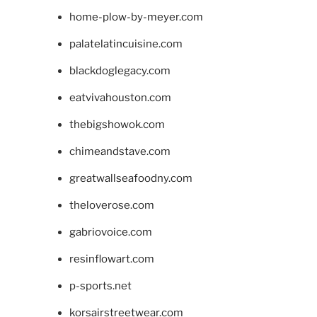
home-plow-by-meyer.com
palatelatincuisine.com
blackdoglegacy.com
eatvivahouston.com
thebigshowok.com
chimeandstave.com
greatwallseafoodny.com
theloverose.com
gabriovoice.com
resinflowart.com
p-sports.net
korsairstreetwear.com