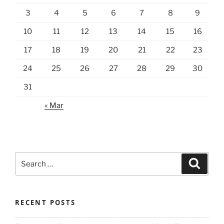
3
4
5
6
7
8
9
10
11
12
13
14
15
16
17
18
19
20
21
22
23
24
25
26
27
28
29
30
31
« Mar
Search
Search
for:
RECENT POSTS