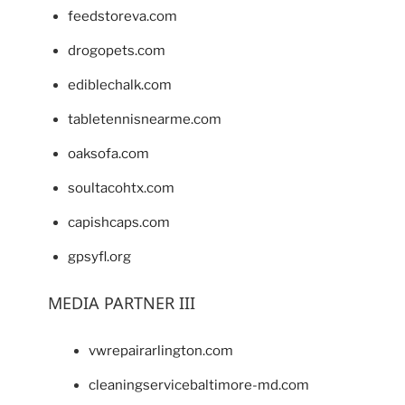
feedstoreva.com
drogopets.com
ediblechalk.com
tabletennisnearme.com
oaksofa.com
soultacohtx.com
capishcaps.com
gpsyfl.org
MEDIA PARTNER III
vwrepairarlington.com
cleaningservicebaltimore-md.com