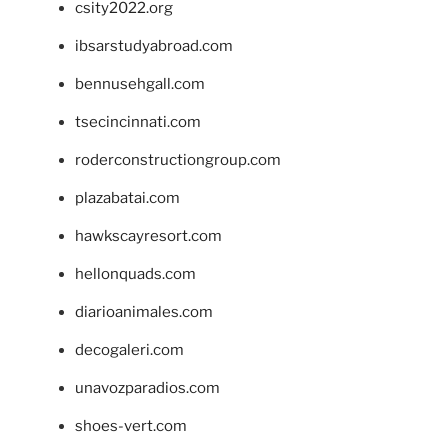
csity2022.org
ibsarstudyabroad.com
bennusehgall.com
tsecincinnati.com
roderconstructiongroup.com
plazabatai.com
hawkscayresort.com
hellonquads.com
diarioanimales.com
decogaleri.com
unavozparadios.com
shoes-vert.com