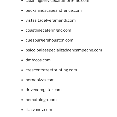
cleaningservicebaltimore-md.com
beckslandscapeandfence.com
vistaaltadelveramendi.com
coastlinecateringnc.com
cuesburgershouston.com
psicologiaespecializadaencampeche.com
dmtacos.com
crescentstreetprinting.com
hornopizza.com
driveadragster.com
hematologa.com
lizaivanov.com