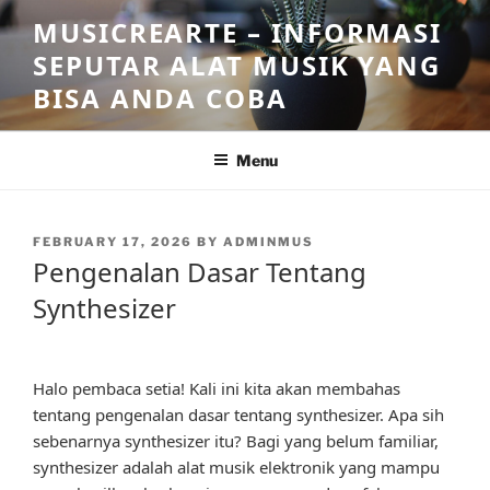
Skip
MUSICREARTE – INFORMASI
to
SEPUTAR ALAT MUSIK YANG
content
BISA ANDA COBA
Menu
POSTED
FEBRUARY 17, 2026
BY
ADMINMUS
ON
Pengenalan Dasar Tentang
Synthesizer
Halo pembaca setia! Kali ini kita akan membahas
tentang pengenalan dasar tentang synthesizer. Apa sih
sebenarnya synthesizer itu? Bagi yang belum familiar,
synthesizer adalah alat musik elektronik yang mampu