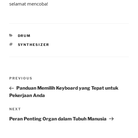
selamat mencoba!
CATEGORIES
DRUM
TAGS
SYNTHESIZER
Post
Previous
PREVIOUS
navigation
Post
Panduan Memilih Keyboard yang Tepat untuk
Pekerjaan Anda
Next
NEXT
Post
Peran Penting Organ dalam Tubuh Manusia