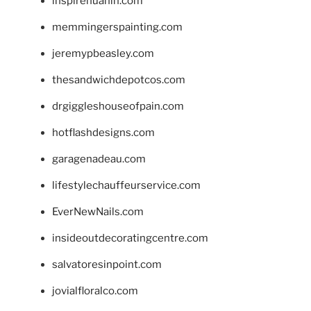
inspirehuahin.com
memmingerspainting.com
jeremypbeasley.com
thesandwichdepotcos.com
drgiggleshouseofpain.com
hotflashdesigns.com
garagenadeau.com
lifestylechauffeurservice.com
EverNewNails.com
insideoutdecoratingcentre.com
salvatoresinpoint.com
jovialfloralco.com