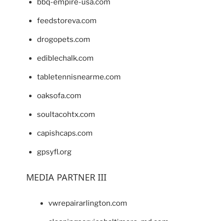
bbq-empire-usa.com
feedstoreva.com
drogopets.com
ediblechalk.com
tabletennisnearme.com
oaksofa.com
soultacohtx.com
capishcaps.com
gpsyfl.org
MEDIA PARTNER III
vwrepairarlington.com