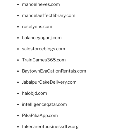
manoelneves.com
mandelaeffectlibrary.com
roselynns.com
balanceyoganj.com
salesforceblogs.com
TrainGames365.com
BaytownEvaCationRentals.com
JabalpurCakeDelivery.com
halobjd.com
intelligenceqatar.com
PikaPikaApp.com
takecareofbusinessdfw.org