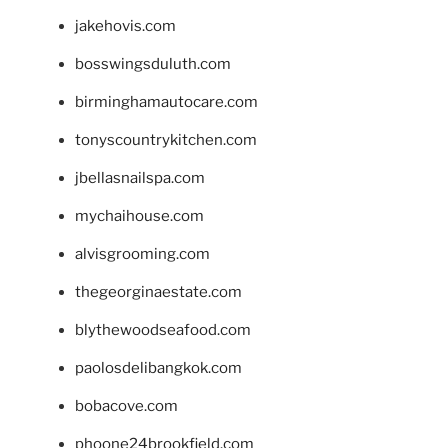
jakehovis.com
bosswingsduluth.com
birminghamautocare.com
tonyscountrykitchen.com
jbellasnailspa.com
mychaihouse.com
alvisgrooming.com
thegeorginaestate.com
blythewoodseafood.com
paolosdelibangkok.com
bobacove.com
phoone24brookfield.com