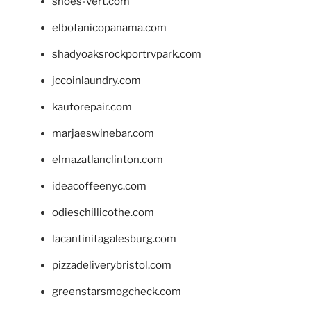
shoes-vert.com
elbotanicopanama.com
shadyoaksrockportrvpark.com
jccoinlaundry.com
kautorepair.com
marjaeswinebar.com
elmazatlanclinton.com
ideacoffeenyc.com
odieschillicothe.com
lacantinitagalesburg.com
pizzadeliverybristol.com
greenstarsmogcheck.com