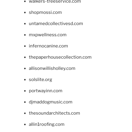
walkers-treeservice.com
shopmossi.com
untamedcollectivesd.com
mxpwellness.com
infernocanine.com
thepaperhousecollection.com
allisonwillisholley.com
solslite.org
portwayinn.com
djmaddogmusic.com
thesoundarchitects.com
allin1roofing.com