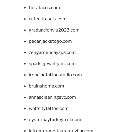
tios-tacos.com
cafecito-satx.com
graduacionviu2023.com
pecanjackstogo.com
zengardendayspa.com
sparklejewelryinc.com
ironcladtattoostudio.com
bruinshome.com
annascleaningsvc.com
wolfcitytattoo.com
oysterbayturkeytrot.com
lafronterarestauranteybar.com