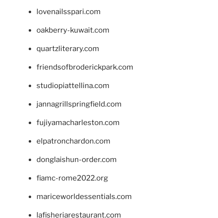
lovenailsspari.com
oakberry-kuwait.com
quartzliterary.com
friendsofbroderickpark.com
studiopiattellina.com
jannagrillspringfield.com
fujiyamacharleston.com
elpatronchardon.com
donglaishun-order.com
fiamc-rome2022.org
mariceworldessentials.com
lafisheriarestaurant.com