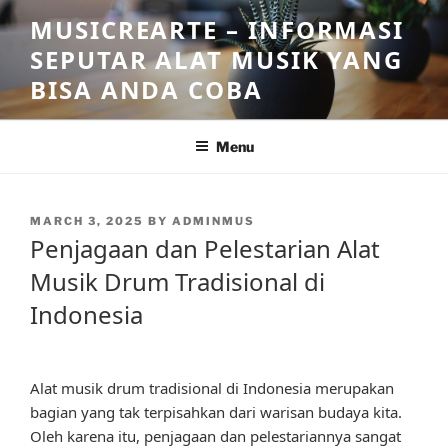
Skip
MUSICREARTE – INFORMASI
to
SEPUTAR ALAT MUSIK YANG
content
BISA ANDA COBA
Menu
POSTED
MARCH 3, 2025
BY
ADMINMUS
ON
Penjagaan dan Pelestarian Alat
Musik Drum Tradisional di
Indonesia
Alat musik drum tradisional di Indonesia merupakan
bagian yang tak terpisahkan dari warisan budaya kita.
Oleh karena itu, penjagaan dan pelestariannya sangat