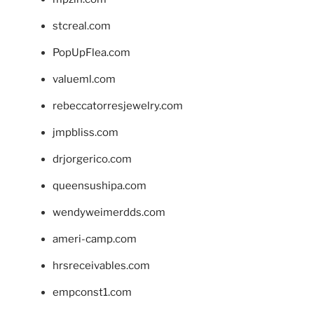
stcreal.com
PopUpFlea.com
valueml.com
rebeccatorresjewelry.com
jmpbliss.com
drjorgerico.com
queensushipa.com
wendyweimerdds.com
ameri-camp.com
hrsreceivables.com
empconst1.com