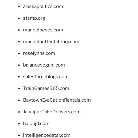
alaskapolitics.com
stsmp.org
manoelneves.com
mandelaeffectlibrary.com
roselynns.com
balanceyoganj.com
salesforceblogs.com
TrainGames365.com
BaytownEvaCationRentals.com
JabalpurCakeDelivery.com
halobjd.com
intelligenceqatar.com