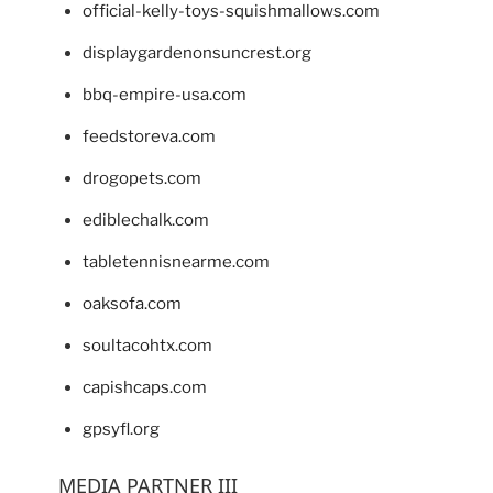
official-kelly-toys-squishmallows.com
displaygardenonsuncrest.org
bbq-empire-usa.com
feedstoreva.com
drogopets.com
ediblechalk.com
tabletennisnearme.com
oaksofa.com
soultacohtx.com
capishcaps.com
gpsyfl.org
MEDIA PARTNER III