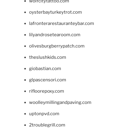
wolfcitytattoo.com
oysterbayturkeytrot.com
lafronterarestauranteybar.com
lilyandrosetearoom.com
olivesburgberrypatch.com
theslushkids.com
giobastian.com
glpascensori.com
rifloorepoxy.com
woolleymillingandpaving.com
uptonpvd.com
2troublegrill.com