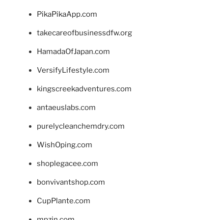
PikaPikaApp.com
takecareofbusinessdfw.org
HamadaOfJapan.com
VersifyLifestyle.com
kingscreekadventures.com
antaeuslabs.com
purelycleanchemdry.com
WishOping.com
shoplegacee.com
bonvivantshop.com
CupPlante.com
mpzin.com