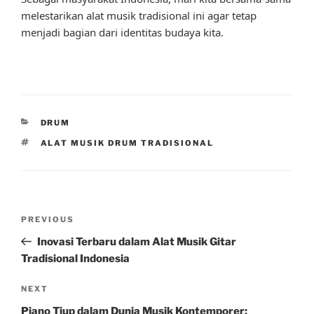
melestarikan alat musik tradisional ini agar tetap
menjadi bagian dari identitas budaya kita.
CATEGORIES
DRUM
TAGS
ALAT MUSIK DRUM TRADISIONAL
Post
Previous
PREVIOUS
navigation
Post
Inovasi Terbaru dalam Alat Musik Gitar
Tradisional Indonesia
Next
NEXT
Post
Piano Tiup dalam Dunia Musik Kontemporer: