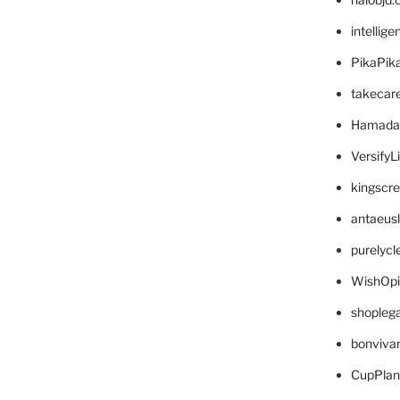
intellig
PikaPik
takecar
Hamada
VersifyL
kingscr
antaeus
purelyc
WishOp
shopleg
bonviva
CupPlan