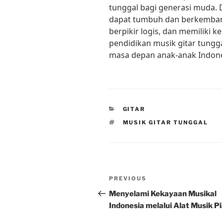
tunggal bagi generasi muda.
dapat tumbuh dan berkembang 
berpikir logis, dan memiliki 
pendidikan musik gitar tung
masa depan anak-anak Indone
CATEGORIES
GITAR
TAGS
MUSIK GITAR TUNGGAL
Post
Previous
PREVIOUS
navigation
Post
Menyelami Kekayaan Musikal
Indonesia melalui Alat Musik P