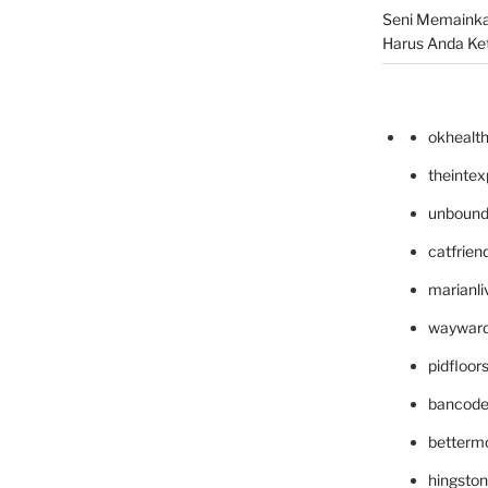
Seni Memainka
Harus Anda Ke
okhealt
theinte
unbound
catfrien
marianli
wayward
pidfloo
bancode
betterm
hingsto