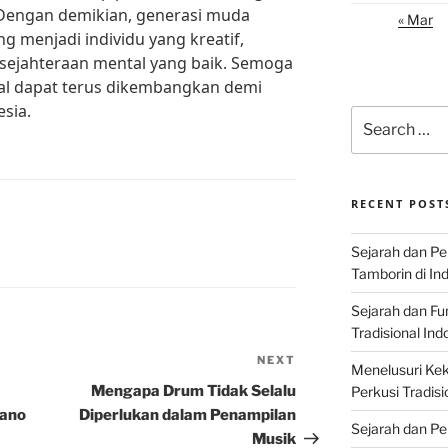
 Dengan demikian, generasi muda
« Mar
menjadi individu yang kreatif,
kesejahteraan mental yang baik. Semoga
gal dapat terus dikembangkan demi
sia.
Search
for:
RECENT POST
Sejarah dan P
Tamborin di In
Sejarah dan F
Tradisional Ind
NEXT
Next
Menelusuri Kek
Post
Mengapa Drum Tidak Selalu
Perkusi Tradisi
iano
Diperlukan dalam Penampilan
Sejarah dan Pe
Musik