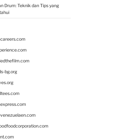
n Drum: Teknik dan Tips yang
tahui
hcareers.com
xperience.com
edthefilm.com
ds-bg.org
ves.org
tees.com
rsexpress.com
venezuelaen.com
oodfoodcorporation.com
nnt.com