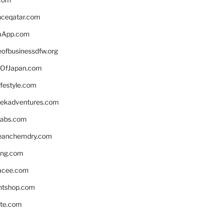
enceqatar.com
aApp.com
eofbusinessdfw.org
OfJapan.com
ifestyle.com
eekadventures.com
labs.com
leanchemdry.com
ing.com
acee.com
ntshop.com
te.com