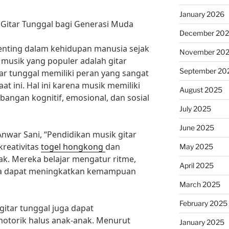
January 2026
 Gitar Tunggal bagi Generasi Muda
December 20
enting dalam kehidupan manusia sejak
November 20
 musik yang populer adalah gitar
September 20
tar tunggal memiliki peran yang sangat
at ini. Hal ini karena musik memiliki
August 2025
angan kognitif, emosional, dan sosial
July 2025
June 2025
 Anwar Sani, “Pendidikan musik gitar
reativitas
togel hongkong
dan
May 2025
k. Mereka belajar mengatur ritme,
April 2025
ga dapat meningkatkan kemampuan
March 2025
February 2025
 gitar tunggal juga dapat
otorik halus anak-anak. Menurut
January 2025