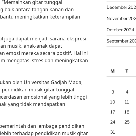
a, “Memainkan gitar tunggal
December 20
 baik antara tangan kanan dan
embantu meningkatkan keterampilan
November 20
October 2024
al juga dapat menjadi sarana ekspresi
September 20
gan musik, anak-anak dapat
 emosi mereka secara positif. Hal ini
m mengatasi stres dan meningkatkan
M
T
kukan oleh Universitas Gadjah Mada,
pendidikan musik gitar tunggal
3
4
ecerdasan emosional yang lebih tinggi
10
11
nak yang tidak mendapatkan
17
18
24
25
i pemerintah dan lembaga pendidikan
31
ebih terhadap pendidikan musik gitar