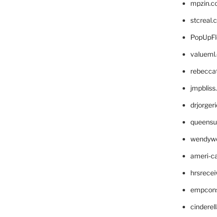
mpzin.c
stcreal.
PopUpFl
valueml
rebecca
jmpblis
drjorger
queensu
wendyw
ameri-
hrsrece
empcon
cinderel