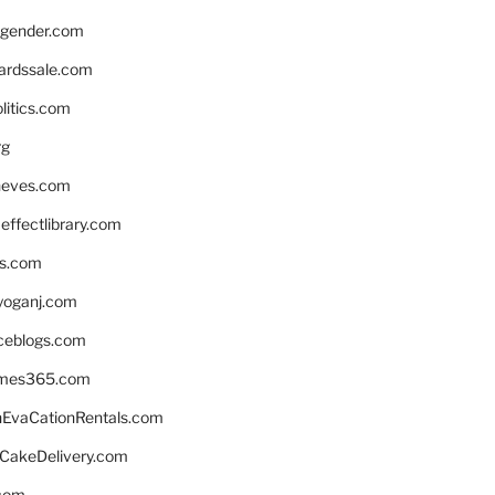
gender.com
ardssale.com
litics.com
rg
neves.com
ffectlibrary.com
ns.com
yoganj.com
rceblogs.com
ames365.com
EvaCationRentals.com
rCakeDelivery.com
.com