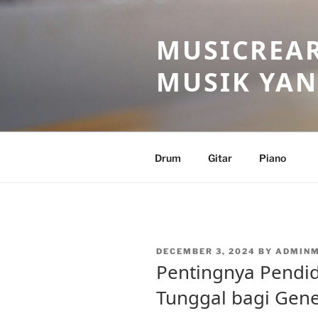
Skip
to
MUSICREAR
content
MUSIK YAN
Drum
Gitar
Piano
POSTED
DECEMBER 3, 2024
BY
ADMIN
ON
Pentingnya Pendid
Tunggal bagi Gen