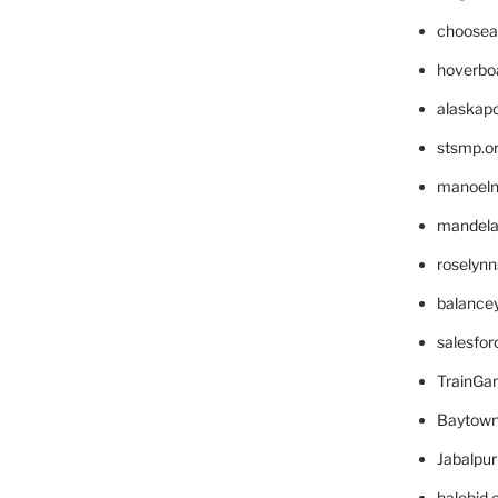
choosea
hoverbo
alaskapo
stsmp.o
manoel
mandelae
roselyn
balance
salesfo
TrainG
Baytown
Jabalpu
halobjd