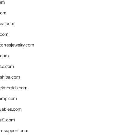
om
com
ea.com
.com
torresjewelry.com
s.com
ico.com
shipa.com
eimerdds.com
camp.com
ivables.com
st1.com
la-support.com