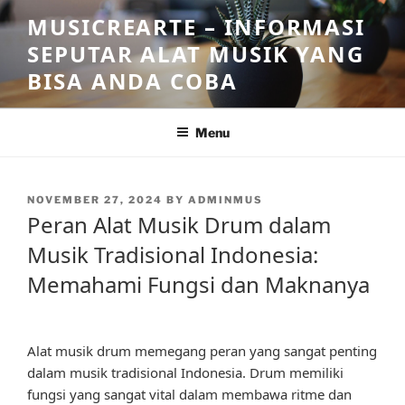
Skip
MUSICREARTE – INFORMASI
to
SEPUTAR ALAT MUSIK YANG
content
BISA ANDA COBA
Menu
POSTED
NOVEMBER 27, 2024
BY
ADMINMUS
ON
Peran Alat Musik Drum dalam
Musik Tradisional Indonesia:
Memahami Fungsi dan Maknanya
Alat musik drum memegang peran yang sangat penting
dalam musik tradisional Indonesia. Drum memiliki
fungsi yang sangat vital dalam membawa ritme dan