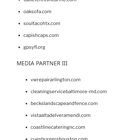
oaksofa.com
soultacohtx.com
capishcaps.com
gpsyfl.org
MEDIA PARTNER III
vwrepairarlington.com
cleaningservicebaltimore-md.com
beckslandscapeandfence.com
vistaaltadelveramendi.com
coastlinecateringnc.com
cuesburgershouston.com