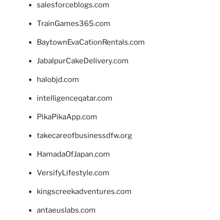
salesforceblogs.com
TrainGames365.com
BaytownEvaCationRentals.com
JabalpurCakeDelivery.com
halobjd.com
intelligenceqatar.com
PikaPikaApp.com
takecareofbusinessdfw.org
HamadaOfJapan.com
VersifyLifestyle.com
kingscreekadventures.com
antaeuslabs.com