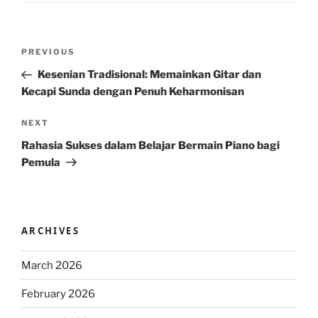
Post
Previous
PREVIOUS
navigation
Post
Kesenian Tradisional: Memainkan Gitar dan
Kecapi Sunda dengan Penuh Keharmonisan
Next
NEXT
Post
Rahasia Sukses dalam Belajar Bermain Piano bagi
Pemula
ARCHIVES
March 2026
February 2026