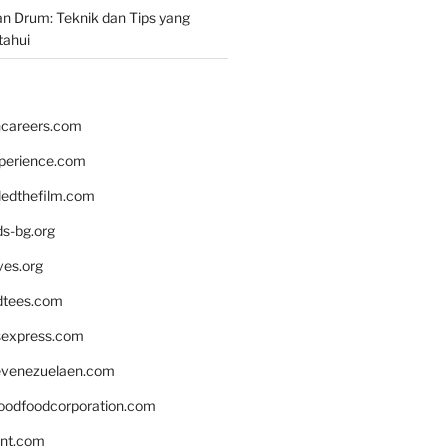
n Drum: Teknik dan Tips yang
tahui
hcareers.com
xperience.com
edthefilm.com
ds-bg.org
ves.org
tees.com
rsexpress.com
venezuelaen.com
oodfoodcorporation.com
nnt.com