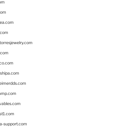
om
com
ea.com
.com
torresjewelry.com
s.com
ico.com
shipa.com
eimerdds.com
camp.com
ivables.com
st1.com
la-support.com