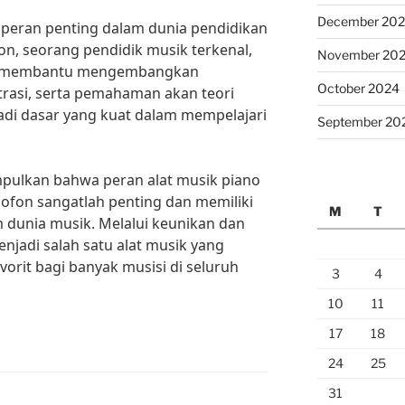
December 20
ki peran penting dalam dunia pendidikan
n, seorang pendidik musik terkenal,
November 20
pat membantu mengembangkan
October 2024
asi, serta pemahaman akan teori
adi dasar yang kuat dalam mempelajari
September 20
mpulkan bahwa peran alat musik piano
diofon sangatlah penting dan memiliki
M
T
 dunia musik. Melalui keunikan dan
menjadi salah satu alat musik yang
vorit bagi banyak musisi di seluruh
3
4
10
11
17
18
24
25
31