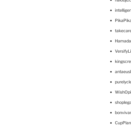
intellig
PikaPik
takecar
Hamada
VersifyL
kingscr
antaeus
purelyc
WishOp
shopleg
bonviva
CupPlan