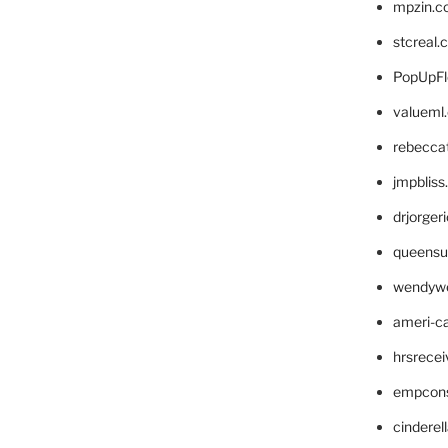
mpzin.c
stcreal.
PopUpFl
valueml
rebecca
jmpblis
drjorger
queensu
wendyw
ameri-
hrsrece
empcon
cinderel