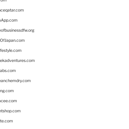
enceqatar.com
aApp.com
eofbusinessdfw.org
OfJapan.com
ifestyle.com
eekadventures.com
labs.com
leanchemdry.com
ing.com
acee.com
ntshop.com
te.com