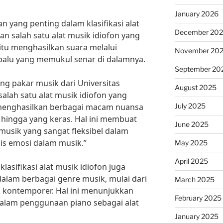
January 2026
n yang penting dalam klasifikasi alat
December 20
n salah satu alat musik idiofon yang
aitu menghasilkan suara melalui
November 20
 palu yang memukul senar di dalamnya.
September 20
g pakar musik dari Universitas
August 2025
alah satu alat musik idiofon yang
July 2025
enghasilkan berbagai macam nuansa
 hingga yang keras. Hal ini membuat
June 2025
 musik yang sangat fleksibel dalam
s emosi dalam musik.”
May 2025
April 2025
lasifikasi alat musik idiofon juga
dalam berbagai genre musik, mulai dari
March 2025
ik kontemporer. Hal ini menunjukkan
February 2025
alam penggunaan piano sebagai alat
January 2025