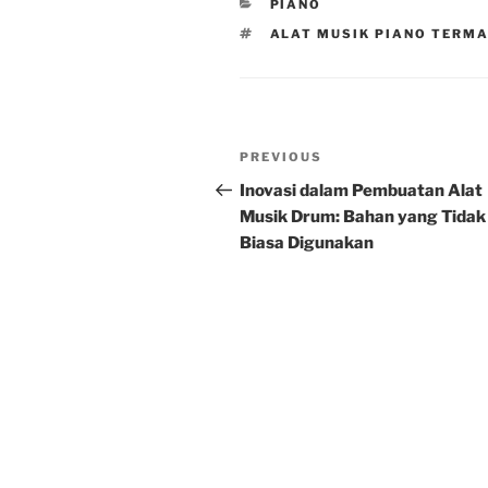
CATEGORIES
PIANO
TAGS
ALAT MUSIK PIANO TERMA
Post
Previous
PREVIOUS
navigation
Post
Inovasi dalam Pembuatan Alat
Musik Drum: Bahan yang Tidak
Biasa Digunakan