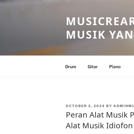
Skip
to
MUSICREAR
content
MUSIK YAN
Drum
Gitar
Piano
POSTED
OCTOBER 2, 2024
BY
ADMINM
ON
Peran Alat Musik P
Alat Musik Idiofon