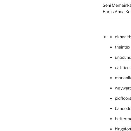
Seni Memainka
Harus Anda Ke
okhealt
theinte
unbound
catfrien
marianli
wayward
pidfloo
bancode
betterm
hingsto