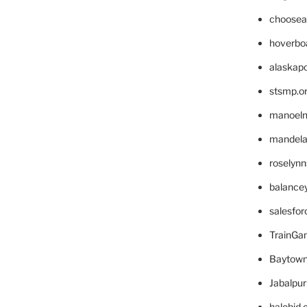
choosea
hoverbo
alaskapo
stsmp.o
manoel
mandelae
roselyn
balance
salesfo
TrainG
Baytown
Jabalpu
halobjd