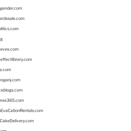
gender.com
ardssale.com
litics.com
rg
neves.com
ffectlibrary.com
ns.com
yoganj.com
rceblogs.com
ames365.com
EvaCationRentals.com
rCakeDelivery.com
.com