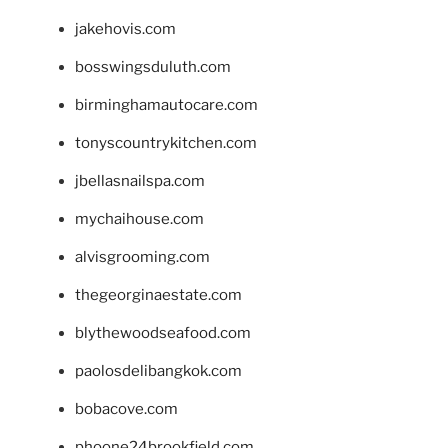
jakehovis.com
bosswingsduluth.com
birminghamautocare.com
tonyscountrykitchen.com
jbellasnailspa.com
mychaihouse.com
alvisgrooming.com
thegeorginaestate.com
blythewoodseafood.com
paolosdelibangkok.com
bobacove.com
phoone24brookfield.com