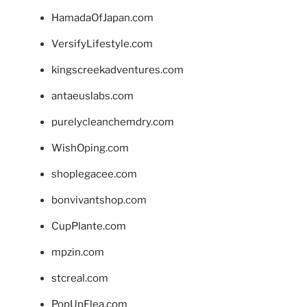
HamadaOfJapan.com
VersifyLifestyle.com
kingscreekadventures.com
antaeuslabs.com
purelycleanchemdry.com
WishOping.com
shoplegacee.com
bonvivantshop.com
CupPlante.com
mpzin.com
stcreal.com
PopUpFlea.com