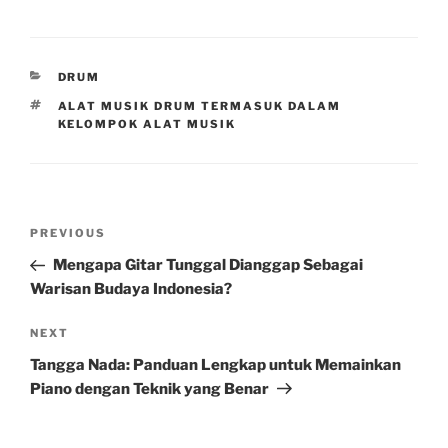
CATEGORIES
DRUM
TAGS
ALAT MUSIK DRUM TERMASUK DALAM
KELOMPOK ALAT MUSIK
Post
Previous
PREVIOUS
navigation
Post
Mengapa Gitar Tunggal Dianggap Sebagai
Warisan Budaya Indonesia?
Next
NEXT
Post
Tangga Nada: Panduan Lengkap untuk Memainkan
Piano dengan Teknik yang Benar