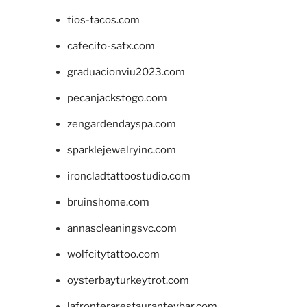
tios-tacos.com
cafecito-satx.com
graduacionviu2023.com
pecanjackstogo.com
zengardendayspa.com
sparklejewelryinc.com
ironcladtattoostudio.com
bruinshome.com
annascleaningsvc.com
wolfcitytattoo.com
oysterbayturkeytrot.com
lafronterarestauranteybar.com