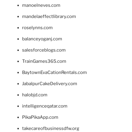
manoelneves.com
mandelaeffectlibrary.com
roselynns.com
balanceyoganj.com
salesforceblogs.com
TrainGames365.com
BaytownEvaCationRentals.com
JabalpurCakeDelivery.com
halobjd.com
intelligenceqatar.com
PikaPikaApp.com
takecareofbusinessdfw.org