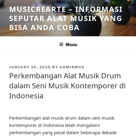
Skip
MUSICREARTE – INFORMASI
to
SEPUTAR ALAT MUSIK YANG
content
BISA ANDA COBA
Menu
POSTED
JANUARY 20, 2025
BY
ADMINMUS
ON
Perkembangan Alat Musik Drum
dalam Seni Musik Kontemporer di
Indonesia
Perkembangan alat musik drum dalam seni musik
kontemporer di Indonesia telah mengalami
perkembangan yang pesat dalam beberapa dekade