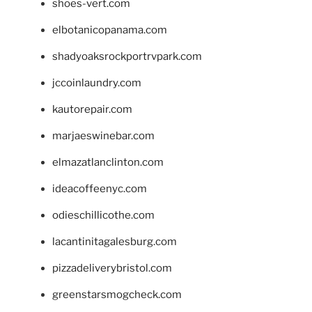
shoes-vert.com
elbotanicopanama.com
shadyoaksrockportrvpark.com
jccoinlaundry.com
kautorepair.com
marjaeswinebar.com
elmazatlanclinton.com
ideacoffeenyc.com
odieschillicothe.com
lacantinitagalesburg.com
pizzadeliverybristol.com
greenstarsmogcheck.com