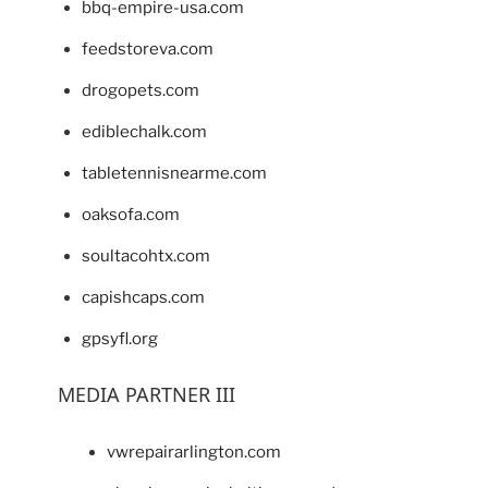
bbq-empire-usa.com
feedstoreva.com
drogopets.com
ediblechalk.com
tabletennisnearme.com
oaksofa.com
soultacohtx.com
capishcaps.com
gpsyfl.org
MEDIA PARTNER III
vwrepairarlington.com