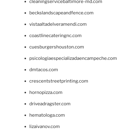
cleaningservicebaltimore-md.com
beckslandscapeandfence.com
vistaaltadelveramendi.com
coastlinecateringnc.com
cuesburgershouston.com
psicologiaespecializadaencampeche.com
dmtacos.com
crescentstreetprinting.com
hornopizza.com
driveadragster.com
hematologa.com
lizaivanov.com