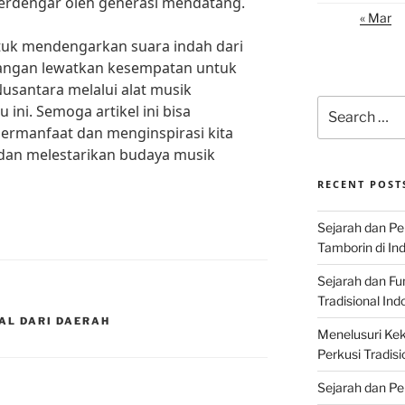
terdengar oleh generasi mendatang.
« Mar
ntuk mendengarkan suara indah dari
 Jangan lewatkan kesempatan untuk
usantara melalui alat musik
Search
 ini. Semoga artikel ini bisa
for:
ermanfaat dan menginspirasi kita
 dan melestarikan budaya musik
RECENT POST
Sejarah dan P
Tamborin di In
Sejarah dan F
Tradisional Ind
AL DARI DAERAH
Menelusuri Kek
Perkusi Tradisi
Sejarah dan Pe