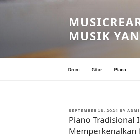
Skip
to
MUSICREAR
content
MUSIK YAN
Drum
Gitar
Piano
POSTED
SEPTEMBER 16, 2024
BY
ADM
ON
Piano Tradisional 
Memperkenalkan 