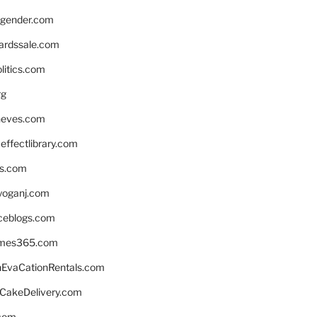
gender.com
ardssale.com
litics.com
rg
neves.com
ffectlibrary.com
ns.com
yoganj.com
rceblogs.com
ames365.com
EvaCationRentals.com
rCakeDelivery.com
.com