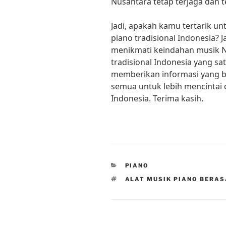
Nusantara tetap terjaga dan 
Jadi, apakah kamu tertarik u
piano tradisional Indonesia?
menikmati keindahan musik N
tradisional Indonesia yang satu
memberikan informasi yang b
semua untuk lebih mencintai
Indonesia. Terima kasih.
CATEGORIES
PIANO
TAGS
ALAT MUSIK PIANO BERAS