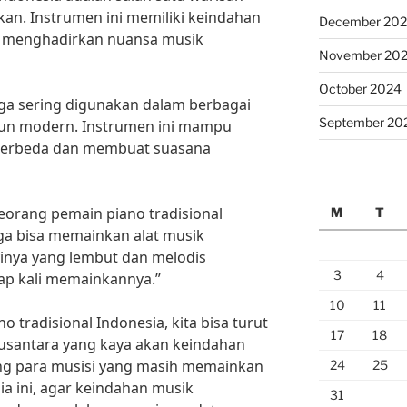
ikan. Instrumen ini memiliki keindahan
December 20
 menghadirkan nuansa musik
November 20
October 2024
juga sering digunakan dalam berbagai
September 20
pun modern. Instrumen ini mampu
berbeda dan membuat suasana
eorang pemain piano tradisional
M
T
ga bisa memainkan alat musik
nyinya yang lembut dan melodis
3
4
ap kali memainkannya.”
10
11
tradisional Indonesia, kita bisa turut
17
18
usantara yang kaya akan keindahan
ung para musisi yang masih memainkan
24
25
sia ini, agar keindahan musik
31