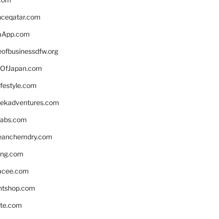
enceqatar.com
aApp.com
eofbusinessdfw.org
OfJapan.com
ifestyle.com
eekadventures.com
labs.com
leanchemdry.com
ing.com
acee.com
ntshop.com
te.com