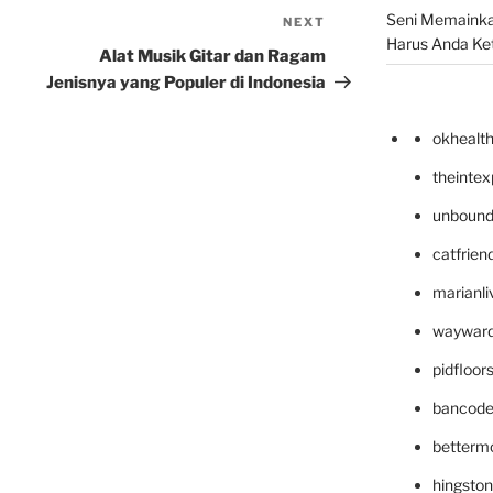
Seni Memainka
NEXT
Next
Harus Anda Ke
Post
Alat Musik Gitar dan Ragam
Jenisnya yang Populer di Indonesia
okhealt
theinte
unbound
catfrien
marianli
wayward
pidfloo
bancode
betterm
hingsto