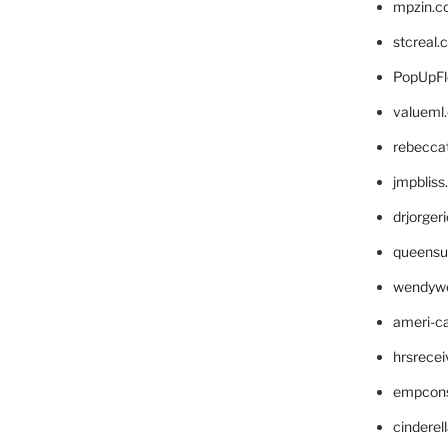
mpzin.c
stcreal.
PopUpFl
valueml
rebecca
jmpblis
drjorger
queensu
wendyw
ameri-
hrsrece
empcon
cinderel