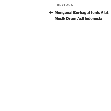
Post
Previous
PREVIOUS
navigation
Post
Mengenal Berbagai Jenis Alat
Musik Drum Asli Indonesia