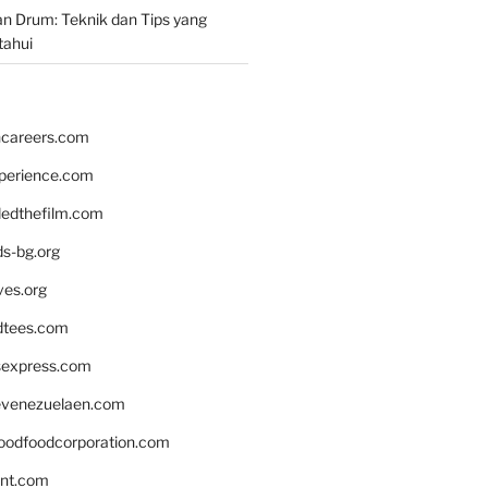
n Drum: Teknik dan Tips yang
tahui
hcareers.com
xperience.com
edthefilm.com
ds-bg.org
ves.org
tees.com
rsexpress.com
venezuelaen.com
oodfoodcorporation.com
nnt.com