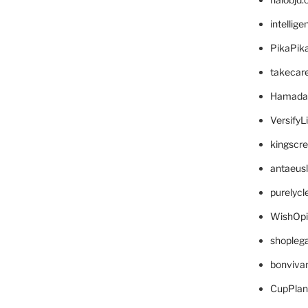
intellig
PikaPik
takecar
Hamada
VersifyL
kingscr
antaeus
purelyc
WishOp
shopleg
bonviva
CupPlan