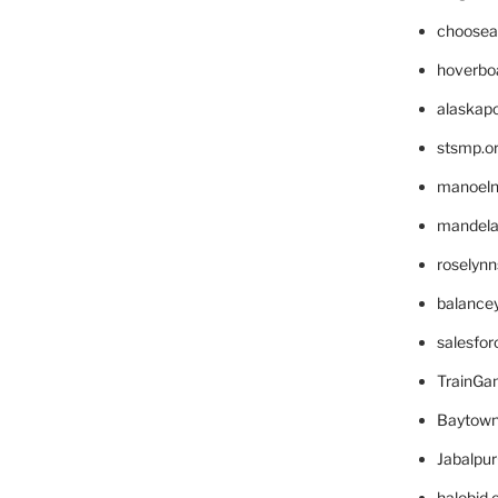
choosea
hoverbo
alaskapo
stsmp.o
manoel
mandelae
roselyn
balance
salesfo
TrainG
Baytown
Jabalpu
halobjd