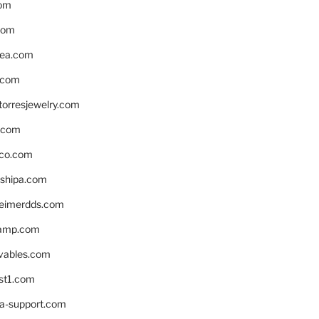
om
com
ea.com
.com
torresjewelry.com
s.com
ico.com
shipa.com
eimerdds.com
camp.com
ivables.com
st1.com
la-support.com