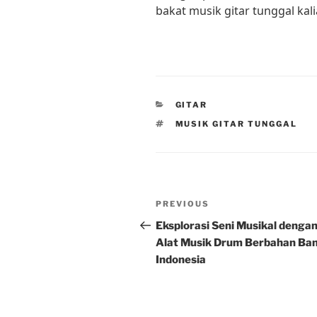
bakat musik gitar tunggal kali
CATEGORIES
GITAR
TAGS
MUSIK GITAR TUNGGAL
Post
Previous
PREVIOUS
navigation
Post
Eksplorasi Seni Musikal denga
Alat Musik Drum Berbahan Ba
Indonesia