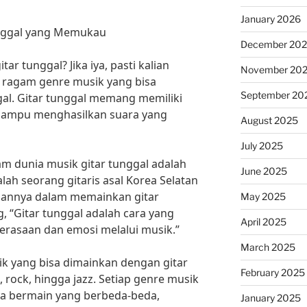
January 2026
nggal yang Memukau
December 20
ar tunggal? Jika iya, pasti kalian
November 20
n ragam genre musik yang bisa
September 20
al. Gitar tunggal memang memiliki
 mampu menghasilkan suara yang
August 2025
July 2025
am dunia musik gitar tunggal adalah
June 2025
ah seorang gitaris asal Korea Selatan
iannya dalam memainkan gitar
May 2025
, “Gitar tunggal adalah cara yang
April 2025
rasaan dan emosi melalui musik.”
March 2025
k yang bisa dimainkan dengan gitar
February 2025
p, rock, hingga jazz. Setiap genre musik
aya bermain yang berbeda-beda,
January 2025