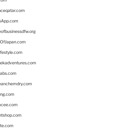
enceqatar.com
aApp.com
eofbusinessdfw.org
OfJapan.com
ifestyle.com
eekadventures.com
labs.com
leanchemdry.com
ing.com
acee.com
ntshop.com
te.com