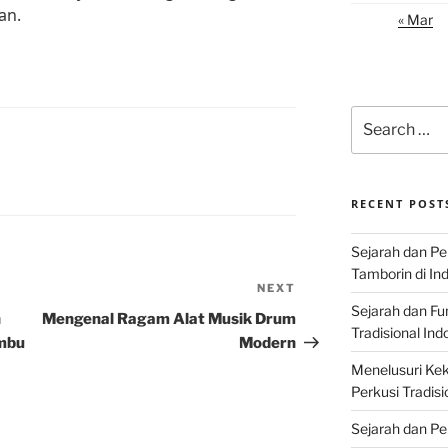
an.
« Mar
Search
for:
RECENT POST
Sejarah dan P
Tamborin di In
NEXT
Next
Sejarah dan F
Post
n
Mengenal Ragam Alat Musik Drum
Tradisional Ind
mbu
Modern
Menelusuri Kek
Perkusi Tradisi
Sejarah dan Pe