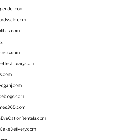
gender.com
ardssale.com
litics.com
rg
neves.com
ffectlibrary.com
ns.com
yoganj.com
rceblogs.com
ames365.com
EvaCationRentals.com
rCakeDelivery.com
.com