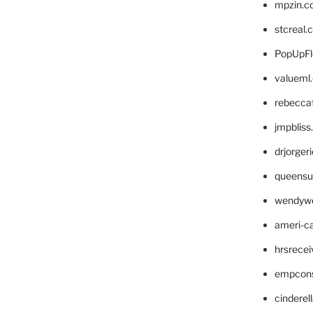
mpzin.c
stcreal.
PopUpFl
valueml
rebecca
jmpblis
drjorger
queensu
wendyw
ameri-
hrsrece
empcon
cinderel