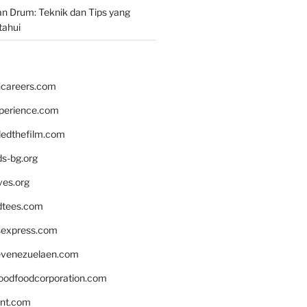
n Drum: Teknik dan Tips yang
tahui
hcareers.com
xperience.com
edthefilm.com
ds-bg.org
ves.org
tees.com
rsexpress.com
venezuelaen.com
oodfoodcorporation.com
nnt.com