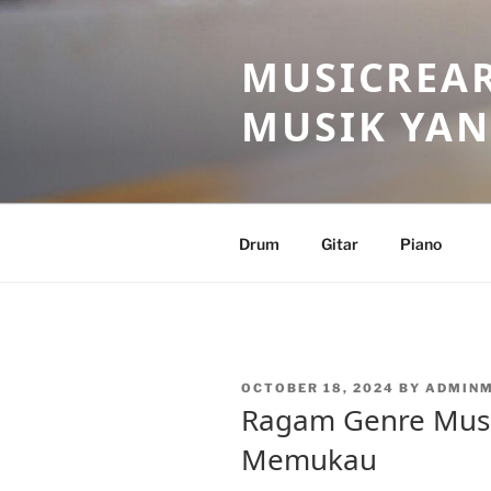
Skip
to
MUSICREAR
content
MUSIK YAN
Drum
Gitar
Piano
POSTED
OCTOBER 18, 2024
BY
ADMIN
ON
Ragam Genre Musi
Memukau