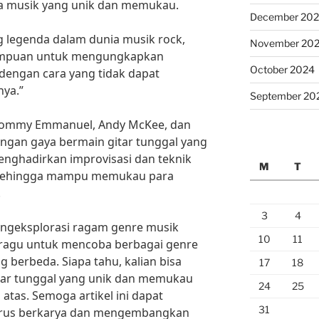
a musik yang unik dan memukau.
December 20
g legenda dalam dunia musik rock,
November 20
mampuan untuk mengungkapkan
October 2024
dengan cara yang tidak dapat
nya.”
September 20
i Tommy Emmanuel, Andy McKee, dan
engan gaya bermain gitar tunggal yang
hadirkan improvisasi dan teknik
M
T
f sehingga mampu memukau para
.
3
4
mengeksplorasi ragam genre musik
10
11
n ragu untuk mencoba berbagai genre
 berbeda. Siapa tahu, kalian bisa
17
18
ar tunggal yang unik dan memukau
24
25
i atas. Semoga artikel ini dapat
31
terus berkarya dan mengembangkan