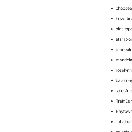
choosea
hoverbo
alaskapo
stsmp.o
manoel
mandelae
roselyn
balance
salesfo
TrainG
Baytown
Jabalpu
halobjd