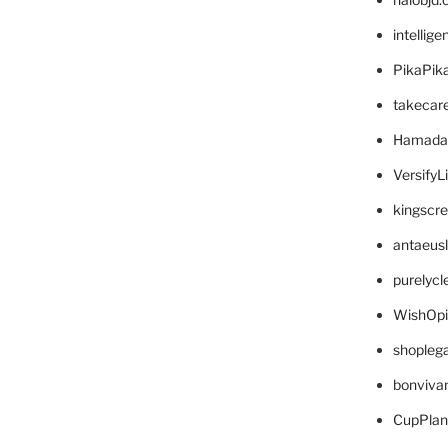
intellig
PikaPik
takecar
Hamada
VersifyL
kingscr
antaeus
purelyc
WishOp
shopleg
bonviva
CupPlan