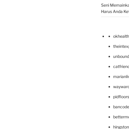
Seni Memainka
Harus Anda Ke
okhealt
theinte
unbound
catfrien
marianli
wayward
pidfloo
bancode
betterm
hingsto