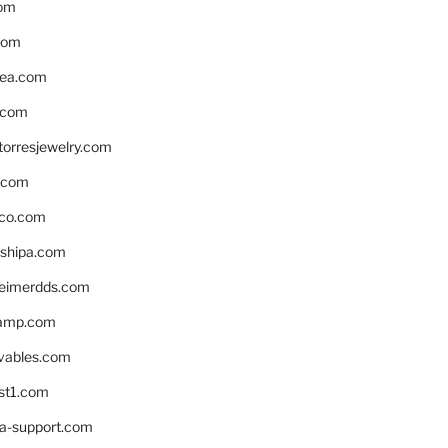
om
com
ea.com
.com
torresjewelry.com
s.com
ico.com
shipa.com
eimerdds.com
camp.com
ivables.com
st1.com
la-support.com