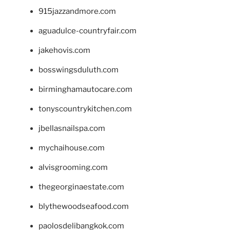
915jazzandmore.com
aguadulce-countryfair.com
jakehovis.com
bosswingsduluth.com
birminghamautocare.com
tonyscountrykitchen.com
jbellasnailspa.com
mychaihouse.com
alvisgrooming.com
thegeorginaestate.com
blythewoodseafood.com
paolosdelibangkok.com