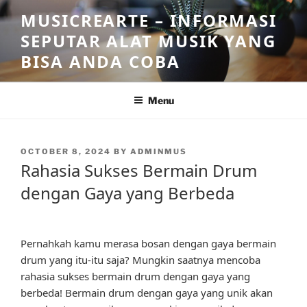
Skip
MUSICREARTE – INFORMASI
to
SEPUTAR ALAT MUSIK YANG
content
BISA ANDA COBA
Menu
POSTED
OCTOBER 8, 2024
BY
ADMINMUS
ON
Rahasia Sukses Bermain Drum
dengan Gaya yang Berbeda
Pernahkah kamu merasa bosan dengan gaya bermain
drum yang itu-itu saja? Mungkin saatnya mencoba
rahasia sukses bermain drum dengan gaya yang
berbeda! Bermain drum dengan gaya yang unik akan