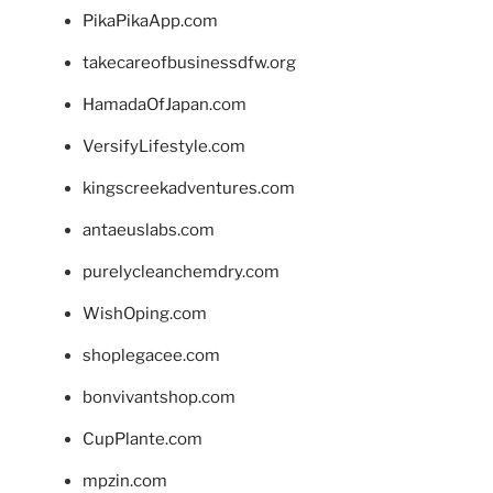
PikaPikaApp.com
takecareofbusinessdfw.org
HamadaOfJapan.com
VersifyLifestyle.com
kingscreekadventures.com
antaeuslabs.com
purelycleanchemdry.com
WishOping.com
shoplegacee.com
bonvivantshop.com
CupPlante.com
mpzin.com