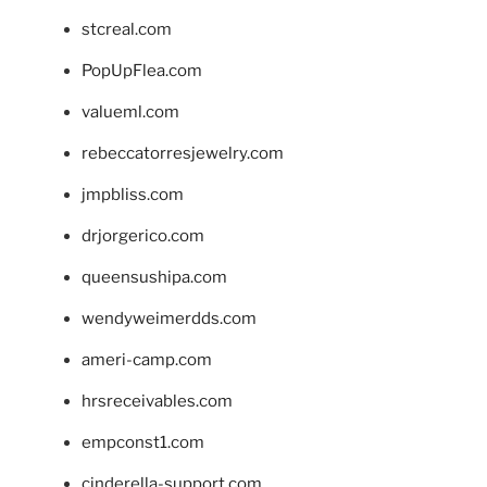
stcreal.com
PopUpFlea.com
valueml.com
rebeccatorresjewelry.com
jmpbliss.com
drjorgerico.com
queensushipa.com
wendyweimerdds.com
ameri-camp.com
hrsreceivables.com
empconst1.com
cinderella-support.com