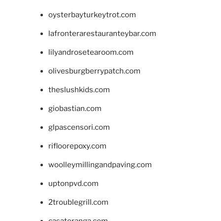
oysterbayturkeytrot.com
lafronterarestauranteybar.com
lilyandrosetearoom.com
olivesburgberrypatch.com
theslushkids.com
giobastian.com
glpascensori.com
rifloorepoxy.com
woolleymillingandpaving.com
uptonpvd.com
2troublegrill.com