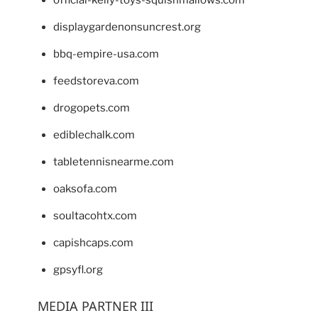
displaygardenonsuncrest.org
bbq-empire-usa.com
feedstoreva.com
drogopets.com
ediblechalk.com
tabletennisnearme.com
oaksofa.com
soultacohtx.com
capishcaps.com
gpsyfl.org
MEDIA PARTNER III