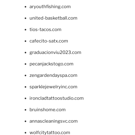
aryouthfishing.com
united-basketball.com
tios-tacos.com
cafecito-satx.com
graduacionviu2023.com
pecanjackstogo.com
zengardendayspa.com
sparklejewelryinc.com
ironcladtattoostudio.com
bruinshome.com
annascleaningsvc.com
wolfcitytattoo.com