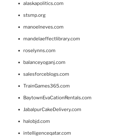
alaskapolitics.com
stsmp.org
manoelneves.com
mandelaeffectlibrary.com
roselynns.com
balanceyoganj.com
salesforceblogs.com
TrainGames365.com
BaytownEvaCationRentals.com
JabalpurCakeDelivery.com
halobjd.com
intelligenceqatar.com