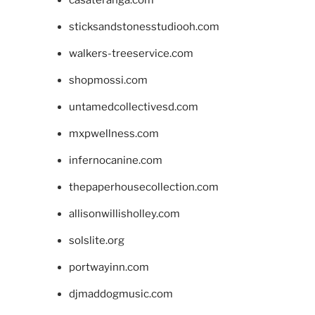
casateranga.com
sticksandstonesstudiooh.com
walkers-treeservice.com
shopmossi.com
untamedcollectivesd.com
mxpwellness.com
infernocanine.com
thepaperhousecollection.com
allisonwillisholley.com
solslite.org
portwayinn.com
djmaddogmusic.com