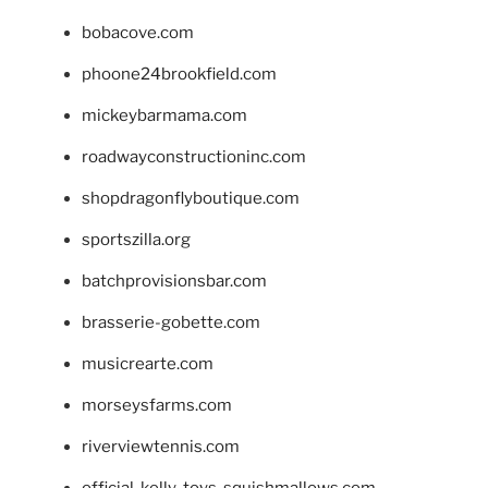
bobacove.com
phoone24brookfield.com
mickeybarmama.com
roadwayconstructioninc.com
shopdragonflyboutique.com
sportszilla.org
batchprovisionsbar.com
brasserie-gobette.com
musicrearte.com
morseysfarms.com
riverviewtennis.com
official-kelly-toys-squishmallows.com