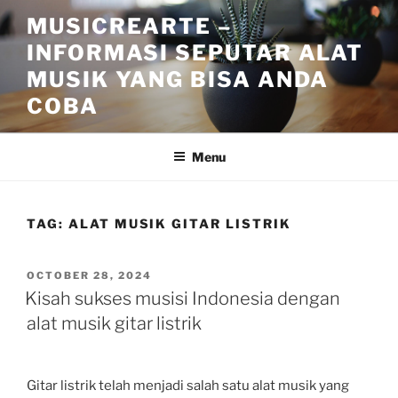
Skip
MUSICREARTE –
to
INFORMASI SEPUTAR ALAT
content
MUSIK YANG BISA ANDA
COBA
Menu
TAG:
ALAT MUSIK GITAR LISTRIK
POSTED
OCTOBER 28, 2024
ON
Kisah sukses musisi Indonesia dengan
alat musik gitar listrik
Gitar listrik telah menjadi salah satu alat musik yang