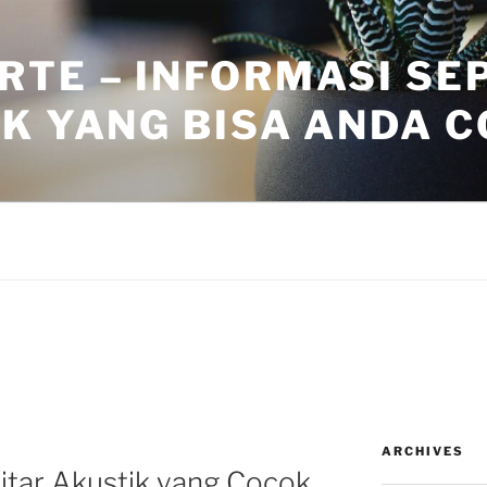
RTE – INFORMASI SE
K YANG BISA ANDA 
ARCHIVES
itar Akustik yang Cocok