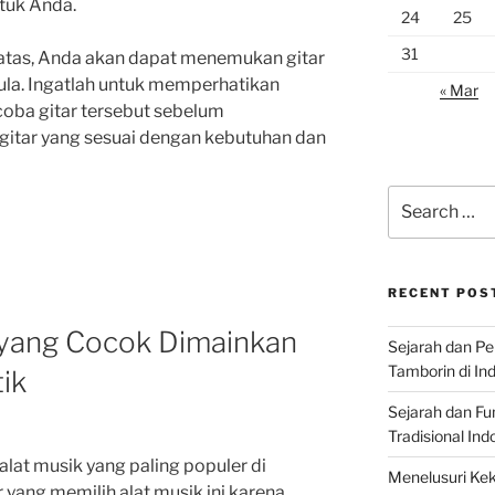
tuk Anda.
24
25
31
atas, Anda akan dapat menemukan gitar
ula. Ingatlah untuk memperhatikan
« Mar
coba gitar tersebut sebelum
gitar yang sesuai dengan kebutuhan dan
Search
for:
RECENT POS
 yang Cocok Dimainkan
Sejarah dan P
Tamborin di In
ik
Sejarah dan F
Tradisional Ind
 alat musik yang paling populer di
Menelusuri Kek
 yang memilih alat musik ini karena