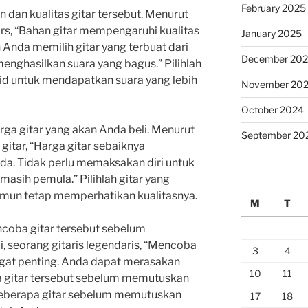
February 2025
an dan kualitas gitar tersebut. Menurut
tars, “Bahan gitar mempengaruhi kualitas
January 2025
n Anda memilih gitar yang terbuat dari
December 20
enghasilkan suara yang bagus.” Pilihlah
olid untuk mendapatkan suara yang lebih
November 20
October 2024
arga gitar yang akan Anda beli. Menurut
September 20
gitar, “Harga gitar sebaiknya
a. Tidak perlu memaksakan diri untuk
masih pemula.” Pilihlah gitar yang
mun tetap memperhatikan kualitasnya.
M
T
ncoba gitar tersebut sebelum
, seorang gitaris legendaris, “Mencoba
3
4
gat penting. Anda dapat merasakan
10
11
a gitar tersebut sebelum memutuskan
beberapa gitar sebelum memutuskan
17
18