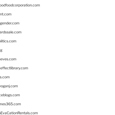
oodfoodcorporation.com
nnt.com
gender.com
ardssale.com
litics.com
rg
neves.com
ffectlibrary.com
ns.com
yoganj.com
rceblogs.com
ames365.com
EvaCationRentals.com