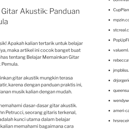
Gitar Akustik: Panduan
CupPlan
ula
mpzin.c
stcreal.
PopUpFl
! Apakah kalian tertarik untuk belajar
valueml
iya, maka artikel ini cocok banget buat
bahas tentang Belajar Memainkan Gitar
rebecca
k Pemula.
jmpblis
nkan gitar akustik mungkin terasa
drjorger
ir, karena dengan panduan praktis ini,
queensu
alanan musik kalian dengan mudah.
wendyw
emahami dasar-dasar gitar akustik.
ameri-
hn Petrucci, seorang gitaris terkenal,
adalah kunci utama dalam belajar
hrsrece
n kalian memahami bagaimana cara