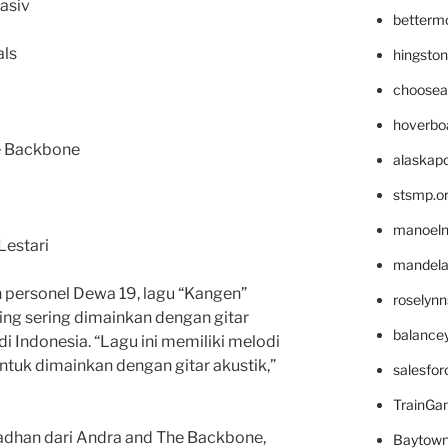
asiv
betterm
als
hingsto
choosea
hoverbo
e Backbone
alaskapo
stsmp.o
manoel
 Lestari
mandelae
personel Dewa 19, lagu “Kangen”
roselyn
ling sering dimainkan dengan gitar
balance
di Indonesia. “Lagu ini memiliki melodi
ntuk dimainkan dengan gitar akustik,”
salesfo
TrainG
adhan dari Andra and The Backbone,
Baytown