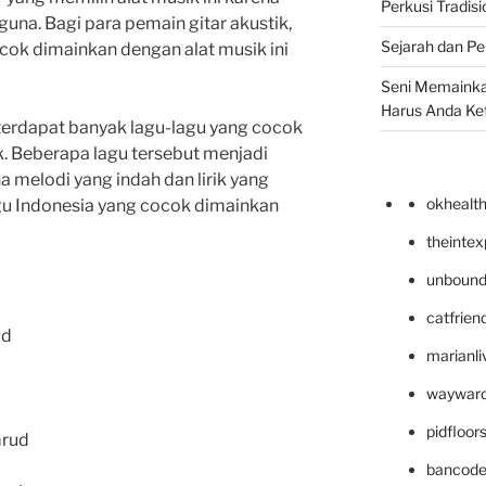
Perkusi Tradisi
una. Bagi para pemain gitar akustik,
Sejarah dan Pe
ok dimainkan dengan alat musik ini
Seni Memainka
Harus Anda Ke
terdapat banyak lagu-lagu yang cocok
k. Beberapa lagu tersebut menjadi
a melodi yang indah dan lirik yang
okhealt
gu Indonesia yang cocok dimainkan
theinte
unbound
catfrien
ud
marianli
wayward
pidfloo
mrud
bancode