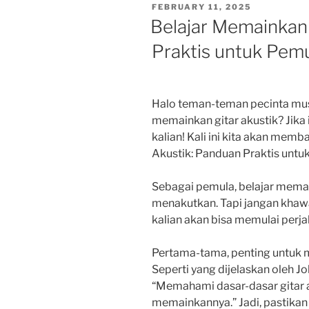
POSTED
FEBRUARY 11, 2025
ON
Belajar Memainkan 
Praktis untuk Pem
Halo teman-teman pecinta musik
memainkan gitar akustik? Jika 
kalian! Kali ini kita akan mem
Akustik: Panduan Praktis untu
Sebagai pemula, belajar memai
menakutkan. Tapi jangan khawat
kalian akan bisa memulai perj
Pertama-tama, penting untuk m
Seperti yang dijelaskan oleh Jo
“Memahami dasar-dasar gitar 
memainkannya.” Jadi, pastika