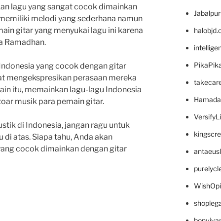
an lagu yang sangat cocok dimainkan
Jabalpu
ni memiliki melodi yang sederhana namun
in gitar yang menyukai lagu ini karena
halobjd
ra Ramadhan.
intellig
PikaPik
ndonesia yang cocok dengan gitar
apat mengekspresikan perasaan mereka
takecar
elain itu, memainkan lagu-lagu Indonesia
Hamada
ar musik para pemain gitar.
VersifyL
ustik di Indonesia, jangan ragu untuk
kingscr
i atas. Siapa tahu, Anda akan
yang cocok dimainkan dengan gitar
antaeus
purelyc
WishOp
shopleg
bonviva