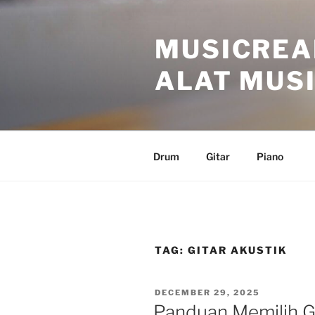
Skip
to
MUSICREA
content
ALAT MUSI
Drum
Gitar
Piano
TAG:
GITAR AKUSTIK
POSTED
DECEMBER 29, 2025
ON
Panduan Memilih G