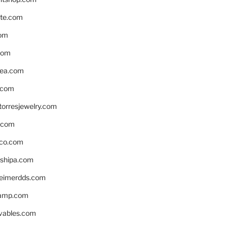
te.com
om
com
ea.com
.com
torresjewelry.com
s.com
ico.com
shipa.com
eimerdds.com
camp.com
ivables.com