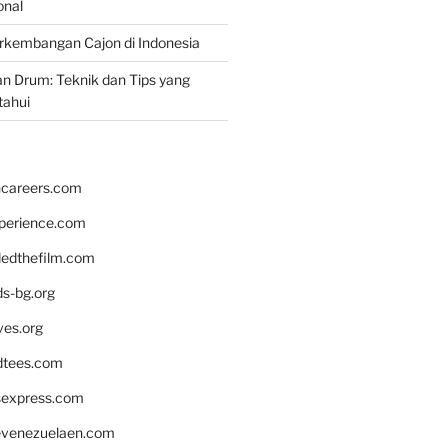
onal
rkembangan Cajon di Indonesia
n Drum: Teknik dan Tips yang
tahui
hcareers.com
xperience.com
edthefilm.com
ds-bg.org
ves.org
tees.com
rsexpress.com
venezuelaen.com