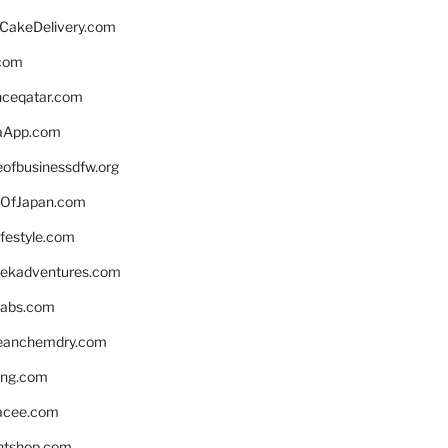
rCakeDelivery.com
.com
enceqatar.com
aApp.com
eofbusinessdfw.org
OfJapan.com
ifestyle.com
eekadventures.com
labs.com
leanchemdry.com
ing.com
acee.com
ntshop.com