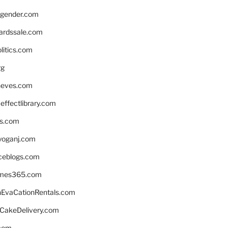
gender.com
ardssale.com
litics.com
rg
neves.com
ffectlibrary.com
ns.com
yoganj.com
rceblogs.com
ames365.com
EvaCationRentals.com
rCakeDelivery.com
.com