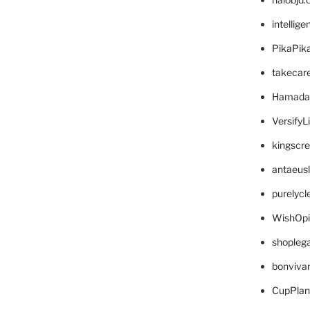
intellig
PikaPik
takecar
Hamada
VersifyL
kingscr
antaeus
purelyc
WishOp
shopleg
bonviva
CupPlan