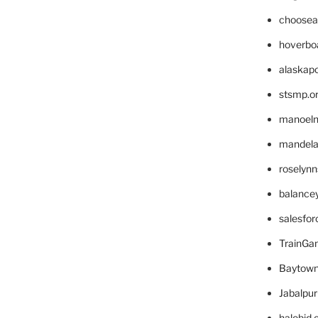
choosea
hoverbo
alaskapo
stsmp.o
manoel
mandelae
roselyn
balance
salesfo
TrainG
Baytown
Jabalpu
halobjd