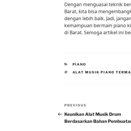
Dengan menguasai teknik berm
Barat, kita bisa mengembang
dengan lebih baik. Jadi, jang
kemampuan bermain piano kit
di Barat. Semoga artikel ini b
CATEGORIES
PIANO
TAGS
ALAT MUSIK PIANO TERM
Post
Previous
PREVIOUS
navigation
Post
Keunikan Alat Musik Drum
Berdasarkan Bahan Pembuata