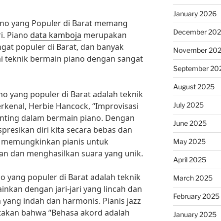
January 2026
ano yang Populer di Barat memang
December 20
ri. Piano
data kamboja
merupakan
ngat populer di Barat, dan banyak
November 20
i teknik bermain piano dengan sangat
September 20
August 2025
no yang populer di Barat adalah teknik
July 2025
erkenal, Herbie Hancock, “Improvisasi
enting dalam bermain piano. Dengan
June 2025
spresikan diri kita secara bebas dan
ini memungkinkan pianis untuk
May 2025
n dan menghasilkan suara yang unik.
April 2025
no yang populer di Barat adalah teknik
March 2025
nkan dengan jari-jari yang lincah dan
February 2025
 yang indah dan harmonis. Pianis jazz
takan bahwa “Behasa akord adalah
January 2025