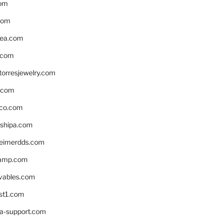
om
com
ea.com
.com
torresjewelry.com
s.com
ico.com
shipa.com
eimerdds.com
camp.com
ivables.com
st1.com
la-support.com