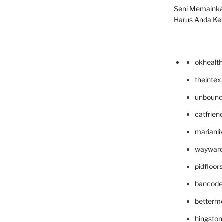
Seni Memainka
Harus Anda Ke
okhealt
theinte
unbound
catfrien
marianli
wayward
pidfloo
bancode
betterm
hingsto