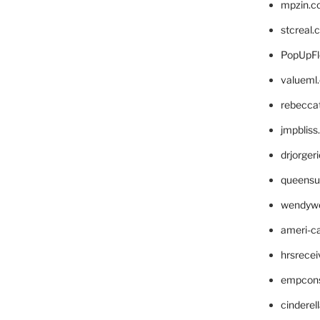
mpzin.c
stcreal.
PopUpFl
valueml
rebecca
jmpblis
drjorger
queensu
wendyw
ameri-
hrsrece
empcon
cinderel