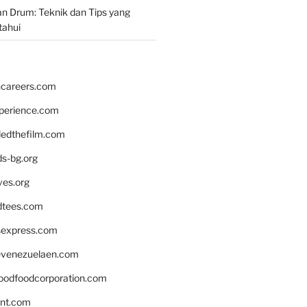
n Drum: Teknik dan Tips yang
tahui
hcareers.com
xperience.com
edthefilm.com
ds-bg.org
ves.org
tees.com
rsexpress.com
venezuelaen.com
oodfoodcorporation.com
nnt.com