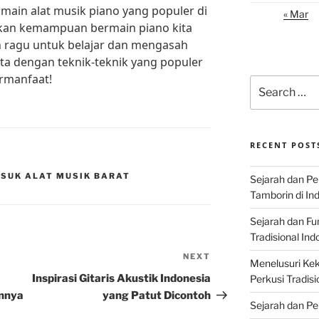
ain alat musik piano yang populer di
« Mar
kan kemampuan bermain piano kita
an ragu untuk belajar dan mengasah
a dengan teknik-teknik yang populer
ermanfaat!
Search
for:
RECENT POST
ASUK ALAT MUSIK BARAT
Sejarah dan P
Tamborin di In
Sejarah dan F
Tradisional Ind
NEXT
Next
Menelusuri Kek
Post
Inspirasi Gitaris Akustik Indonesia
Perkusi Tradisi
nnya
yang Patut Dicontoh
Sejarah dan Pe