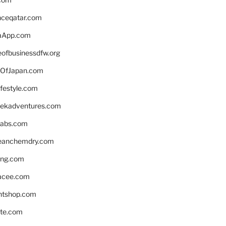
enceqatar.com
aApp.com
eofbusinessdfw.org
OfJapan.com
ifestyle.com
eekadventures.com
labs.com
leanchemdry.com
ing.com
acee.com
ntshop.com
te.com