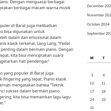
iano. Dengan menguasai berbagai
December 20
iptakan berbagai macam warna musik
November 20
October 2024
puler di Barat juga melibatkan
no bisa digunakan untuk
September 20
bih dalam dan emosional dalam
is klasik terkenal, Lang Lang, “Pedal
t penting dalam bermain piano. Dengan
pat, kita bisa menciptakan suara
M
T
getarkan hati pendengar.”
no yang populer di Barat juga
3
4
fingering yang tepat. Pianis klasik
10
11
 pernah mengatakan bahwa “Teknik
unci sukses dalam bermain piano.
17
18
ering, kita bisa memainkan lagu-lagu
24
25
t.”
31