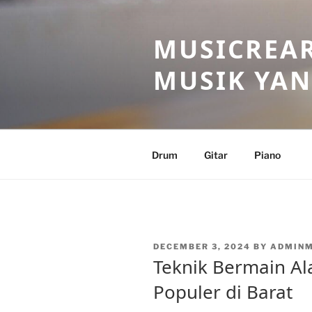
Skip
to
MUSICREAR
content
MUSIK YAN
Drum
Gitar
Piano
POSTED
DECEMBER 3, 2024
BY
ADMIN
ON
Teknik Bermain Al
Populer di Barat