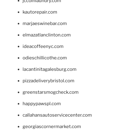
jccoinlaundry.com
kautorepair.com
marjaeswinebar.com
elmazatlanclinton.com
ideacoffeenyc.com
odieschillicothe.com
lacantinitagalesburg.com
pizzadeliverybristol.com
greenstarsmogcheck.com
happypawspl.com
callahansautoservicecenter.com
georgiascornermarket.com