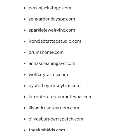
pecanjackstogo.com
zengardendayspa.com
sparklejewelryinc.com
ironcladtattoostudio.com
bruinshome.com
annascleaningsvc.com
wolfcitytattoo.com
oysterbayturkeytrot.com
lafronterarestauranteybar.com
lilyandrosetearoom.com
olivesburgberrypatch.com
theslushkids.com