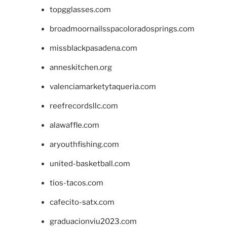
topgglasses.com
broadmoornailsspacoloradosprings.com
missblackpasadena.com
anneskitchen.org
valenciamarketytaqueria.com
reefrecordsllc.com
alawaffle.com
aryouthfishing.com
united-basketball.com
tios-tacos.com
cafecito-satx.com
graduacionviu2023.com