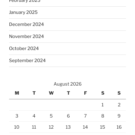
February 2025
January 2025
December 2024
November 2024
October 2024
September 2024
August 2026
M
T
W
T
F
S
S
1
2
3
4
5
6
7
8
9
10
11
12
13
14
15
16