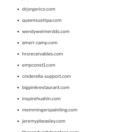
drjorgerico.com
queensushipa.com
wendyweimerdds.com
ameri-camp.com
hrsreceivables.com
empconst1.com
cinderella-support.com
bigpinkrestaurant.com
inspirehuahin.com
memmingerspainting.com
jeremypbeasley.com