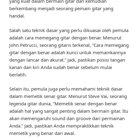
yang kuat dalam bermain gitar dan kemudian
berkembang menjadi seorang pemain gitar yang
handal.
Salah satu teknik dasar yang perlu dikuasai oleh pemula
adalah cara memegang gitar dengan benar. Menurut
John Petrucci, seorang gitaris terkenal, “Cara memegang
gitar dengan benar adalah kunci untuk memainkannya
dengan lancar dan akurat.” Jadi, pastikan posisi tangan
kanan dan kiri Anda sudah benar sebelum mulai
berlatih.
Selain itu, pemula juga perlu memahami teknik dasar
dalam memetik senar gitar. Menurut Steve Vai, seorang
legenda gitar dunia, “Memetik senar dengan benar
adalah hal yang sangat penting dalam bermain gitar. Itu
akan memengaruhi sound dan groove dari permainan
Anda.” Jadi, pastikan Anda mempraktikkan teknik
memetik yang benar dari awal.