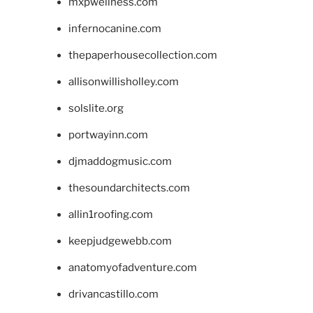
mxpwellness.com
infernocanine.com
thepaperhousecollection.com
allisonwillisholley.com
solslite.org
portwayinn.com
djmaddogmusic.com
thesoundarchitects.com
allin1roofing.com
keepjudgewebb.com
anatomyofadventure.com
drivancastillo.com