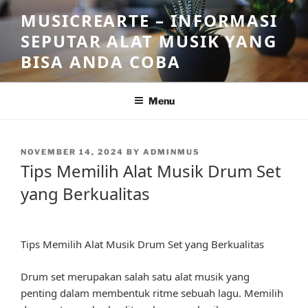
Skip
MUSICREARTE – INFORMASI
to
SEPUTAR ALAT MUSIK YANG
content
BISA ANDA COBA
Menu
POSTED
NOVEMBER 14, 2024
BY
ADMINMUS
ON
Tips Memilih Alat Musik Drum Set
yang Berkualitas
Tips Memilih Alat Musik Drum Set yang Berkualitas
Drum set merupakan salah satu alat musik yang
penting dalam membentuk ritme sebuah lagu. Memilih