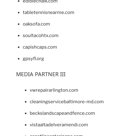
ediblechalk.com
tabletennisnearme.com
oaksofa.com
soultacohtx.com
capishcaps.com
gpsyfl.org
MEDIA PARTNER III
vwrepairarlington.com
cleaningservicebaltimore-md.com
beckslandscapeandfence.com
vistaaltadelveramendi.com