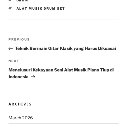
CATEGORIES
DRUM
TAGS
ALAT MUSIK DRUM SET
Post
Previous
PREVIOUS
navigation
Post
Teknik Bermain Gitar Klasik yang Harus Dikuasai
Next
NEXT
Post
Menelusuri Kekayaan Seni Alat Musik Piano Tiup di
Indonesia
ARCHIVES
March 2026