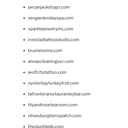
pecanjackstogo.com
zengardendayspa.com
sparklejewelryinc.com
ironcladtattoostudio.com
bruinshome.com
annascleaningsvc.com
wolfcitytattoo.com
oysterbayturkeytrot.com
lafronterarestauranteybar.com
lilyandrosetearoom.com
olivesburgberrypatch.com
theslushkids.com