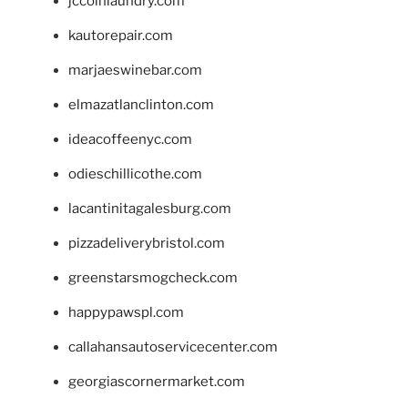
jccoinlaundry.com
kautorepair.com
marjaeswinebar.com
elmazatlanclinton.com
ideacoffeenyc.com
odieschillicothe.com
lacantinitagalesburg.com
pizzadeliverybristol.com
greenstarsmogcheck.com
happypawspl.com
callahansautoservicecenter.com
georgiascornermarket.com