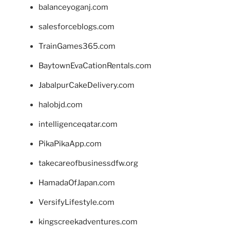
balanceyoganj.com
salesforceblogs.com
TrainGames365.com
BaytownEvaCationRentals.com
JabalpurCakeDelivery.com
halobjd.com
intelligenceqatar.com
PikaPikaApp.com
takecareofbusinessdfw.org
HamadaOfJapan.com
VersifyLifestyle.com
kingscreekadventures.com