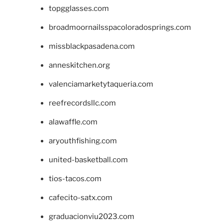
topgglasses.com
broadmoornailsspacoloradosprings.com
missblackpasadena.com
anneskitchen.org
valenciamarketytaqueria.com
reefrecordsllc.com
alawaffle.com
aryouthfishing.com
united-basketball.com
tios-tacos.com
cafecito-satx.com
graduacionviu2023.com