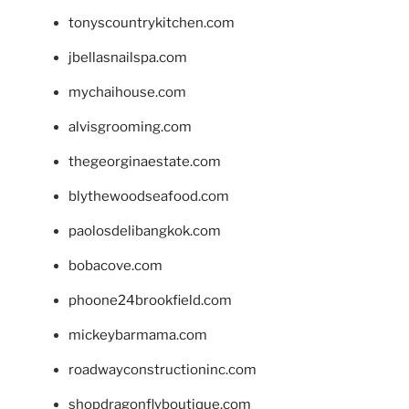
tonyscountrykitchen.com
jbellasnailspa.com
mychaihouse.com
alvisgrooming.com
thegeorginaestate.com
blythewoodseafood.com
paolosdelibangkok.com
bobacove.com
phoone24brookfield.com
mickeybarmama.com
roadwayconstructioninc.com
shopdragonflyboutique.com