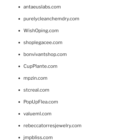
antaeuslabs.com
purelycleanchemdry.com
WishOping.com
shoplegacee.com
bonvivantshop.com
CupPlante.com
mpzin.com
stcreal.com
PopUpFlea.com
valueml.com
rebeccatorresjewelry.com
jmpbliss.com