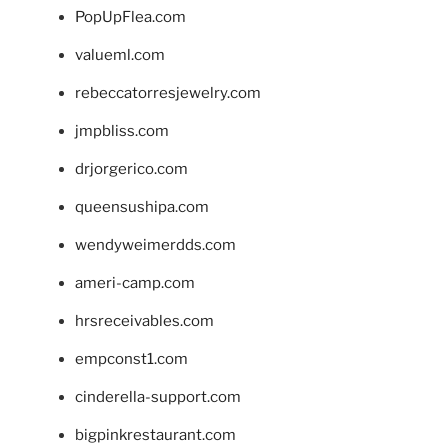
PopUpFlea.com
valueml.com
rebeccatorresjewelry.com
jmpbliss.com
drjorgerico.com
queensushipa.com
wendyweimerdds.com
ameri-camp.com
hrsreceivables.com
empconst1.com
cinderella-support.com
bigpinkrestaurant.com