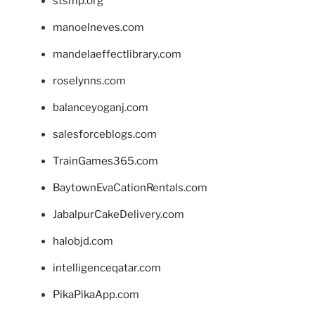
stsmp.org
manoelneves.com
mandelaeffectlibrary.com
roselynns.com
balanceyoganj.com
salesforceblogs.com
TrainGames365.com
BaytownEvaCationRentals.com
JabalpurCakeDelivery.com
halobjd.com
intelligenceqatar.com
PikaPikaApp.com