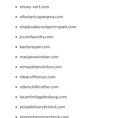
shoes-vert.com
elbotanicopanama.com
shadyoaksrockportrvpark.com
jccoinlaundry.com
kautorepair.com
marjaeswinebar.com
elmazatlanclinton.com
ideacoffeenyc.com
odieschillicothe.com
lacantinitagalesburg.com
pizzadeliverybristol.com
greenstarsmogcheck.com