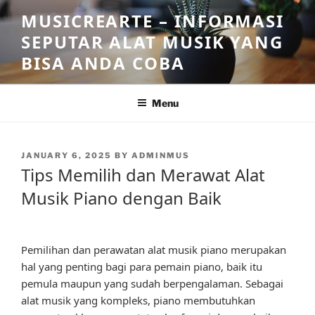
Skip
MUSICREARTE – INFORMASI
to
SEPUTAR ALAT MUSIK YANG
content
BISA ANDA COBA
Menu
POSTED
JANUARY 6, 2025
BY
ADMINMUS
ON
Tips Memilih dan Merawat Alat
Musik Piano dengan Baik
Pemilihan dan perawatan alat musik piano merupakan
hal yang penting bagi para pemain piano, baik itu
pemula maupun yang sudah berpengalaman. Sebagai
alat musik yang kompleks, piano membutuhkan