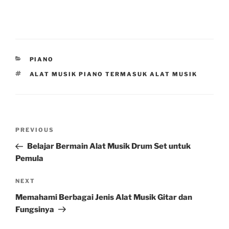
CATEGORIES
PIANO
TAGS
ALAT MUSIK PIANO TERMASUK ALAT MUSIK
Post
Previous
PREVIOUS
navigation
Post
Belajar Bermain Alat Musik Drum Set untuk
Pemula
Next
NEXT
Post
Memahami Berbagai Jenis Alat Musik Gitar dan
Fungsinya