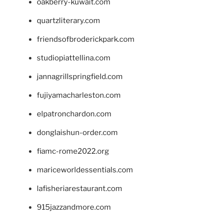
oakberry-kuwait.com
quartzliterary.com
friendsofbroderickpark.com
studiopiattellina.com
jannagrillspringfield.com
fujiyamacharleston.com
elpatronchardon.com
donglaishun-order.com
fiamc-rome2022.org
mariceworldessentials.com
lafisheriarestaurant.com
915jazzandmore.com