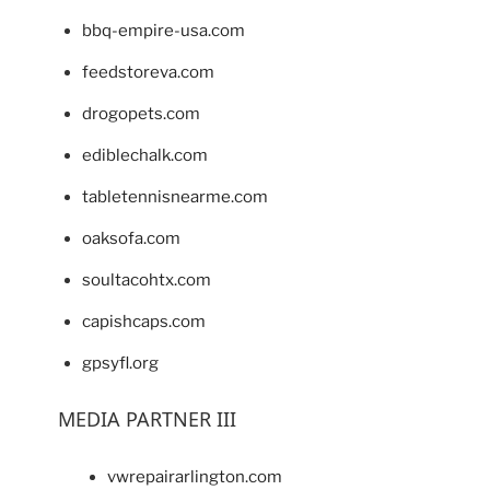
bbq-empire-usa.com
feedstoreva.com
drogopets.com
ediblechalk.com
tabletennisnearme.com
oaksofa.com
soultacohtx.com
capishcaps.com
gpsyfl.org
MEDIA PARTNER III
vwrepairarlington.com