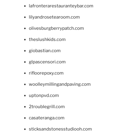
lafronterarestauranteybar.com
lilyandrosetearoom.com
olivesburgberrypatch.com
theslushkids.com
giobastian.com
glpascensori.com
rifloorepoxy.com
woolleymillingandpaving.com
uptonpvd.com
2troublegrill.com
casateranga.com
sticksandstonesstudiooh.com