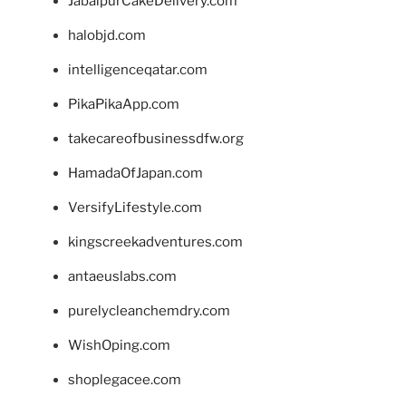
JabalpurCakeDelivery.com
halobjd.com
intelligenceqatar.com
PikaPikaApp.com
takecareofbusinessdfw.org
HamadaOfJapan.com
VersifyLifestyle.com
kingscreekadventures.com
antaeuslabs.com
purelycleanchemdry.com
WishOping.com
shoplegacee.com