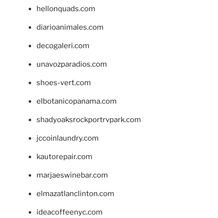
hellonquads.com
diarioanimales.com
decogaleri.com
unavozparadios.com
shoes-vert.com
elbotanicopanama.com
shadyoaksrockportrvpark.com
jccoinlaundry.com
kautorepair.com
marjaeswinebar.com
elmazatlanclinton.com
ideacoffeenyc.com