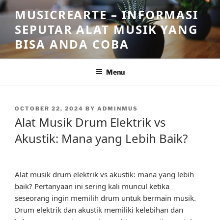
Skip
MUSICREARTE – INFORMASI
to
SEPUTAR ALAT MUSIK YANG
content
BISA ANDA COBA
Menu
POSTED
OCTOBER 22, 2024
BY
ADMINMUS
ON
Alat Musik Drum Elektrik vs
Akustik: Mana yang Lebih Baik?
Alat musik drum elektrik vs akustik: mana yang lebih
baik? Pertanyaan ini sering kali muncul ketika
seseorang ingin memilih drum untuk bermain musik.
Drum elektrik dan akustik memiliki kelebihan dan