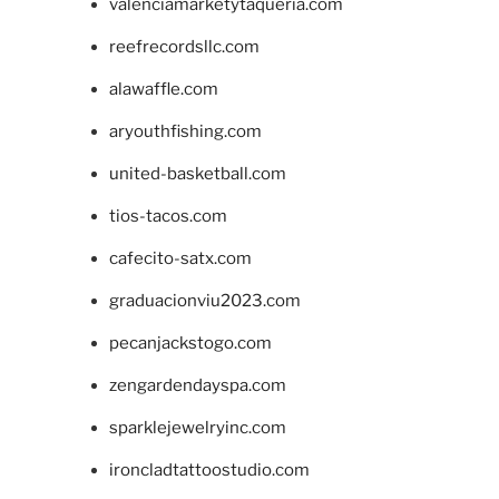
valenciamarketytaqueria.com
reefrecordsllc.com
alawaffle.com
aryouthfishing.com
united-basketball.com
tios-tacos.com
cafecito-satx.com
graduacionviu2023.com
pecanjackstogo.com
zengardendayspa.com
sparklejewelryinc.com
ironcladtattoostudio.com