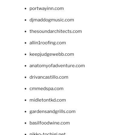
portwayinn.com
djmaddogmusic.com
thesoundarchitects.com
allin1roofing.com
keepjudgewebb.com
anatomyofadventure.com
drivancastillo.com
cmmedspa.com
midletontkd.com
gardensandgrills.com
basilfoodwine.com
nikko-tochigi.net