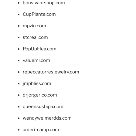
bonvivantshop.com
CupPlante.com
mpzin.com
stcreal.com
PopUpFlea.com
valueml.com
rebeccatorresjewelry.com
jmpbliss.com
drjorgerico.com
queensushipa.com
wendyweimerdds.com
ameri-camp.com