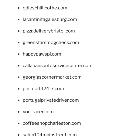
odieschillicothe.com
lacantinitagalesburg.com
pizzadeliverybristol.com
greenstarsmogcheck.com
happypawspl.com
callahansautoservicecenter.com
georgiascornermarket.com
perfectfit24-7.com
portugalprivatedriver.com
von-racer.com
coffeeshopcharleston.com
salon104mainstreet.com