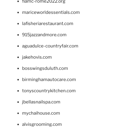
fiamc-rome2022.org
mariceworldessentials.com
lafisheriarestaurant.com
915jazzandmore.com
aguadulce-countryfair.com
jakehovis.com
bosswingsduluth.com
birminghamautocare.com
tonyscountrykitchen.com
jbellasnailspa.com
mychaihouse.com
alvisgrooming.com