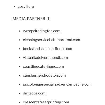
gpsyfl.org
MEDIA PARTNER III
vwrepairarlington.com
cleaningservicebaltimore-md.com
beckslandscapeandfence.com
vistaaltadelveramendi.com
coastlinecateringnc.com
cuesburgershouston.com
psicologiaespecializadaencampeche.com
dmtacos.com
crescentstreetprinting.com