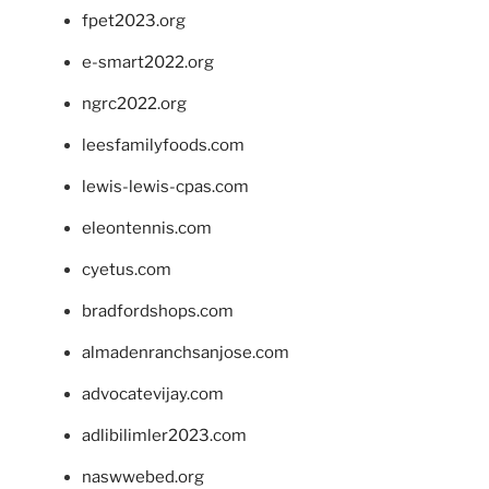
fpet2023.org
e-smart2022.org
ngrc2022.org
leesfamilyfoods.com
lewis-lewis-cpas.com
eleontennis.com
cyetus.com
bradfordshops.com
almadenranchsanjose.com
advocatevijay.com
adlibilimler2023.com
naswwebed.org