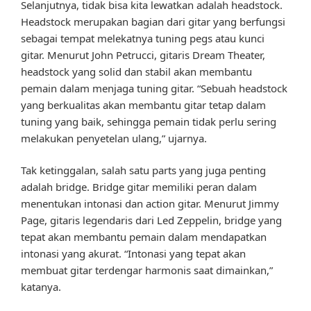
Selanjutnya, tidak bisa kita lewatkan adalah headstock.
Headstock merupakan bagian dari gitar yang berfungsi
sebagai tempat melekatnya tuning pegs atau kunci
gitar. Menurut John Petrucci, gitaris Dream Theater,
headstock yang solid dan stabil akan membantu
pemain dalam menjaga tuning gitar. “Sebuah headstock
yang berkualitas akan membantu gitar tetap dalam
tuning yang baik, sehingga pemain tidak perlu sering
melakukan penyetelan ulang,” ujarnya.
Tak ketinggalan, salah satu parts yang juga penting
adalah bridge. Bridge gitar memiliki peran dalam
menentukan intonasi dan action gitar. Menurut Jimmy
Page, gitaris legendaris dari Led Zeppelin, bridge yang
tepat akan membantu pemain dalam mendapatkan
intonasi yang akurat. “Intonasi yang tepat akan
membuat gitar terdengar harmonis saat dimainkan,”
katanya.