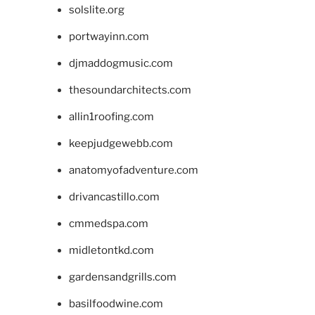
solslite.org
portwayinn.com
djmaddogmusic.com
thesoundarchitects.com
allin1roofing.com
keepjudgewebb.com
anatomyofadventure.com
drivancastillo.com
cmmedspa.com
midletontkd.com
gardensandgrills.com
basilfoodwine.com