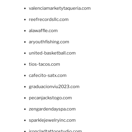
valenciamarketytaqueria.com
reefrecordsllc.com
alawaffle.com
aryouthfishing.com
united-basketball.com
tios-tacos.com
cafecito-satx.com
graduacionviu2023.com
pecanjackstogo.com
zengardendayspa.com
sparklejewelryinc.com
ironcladtattoostudio.com