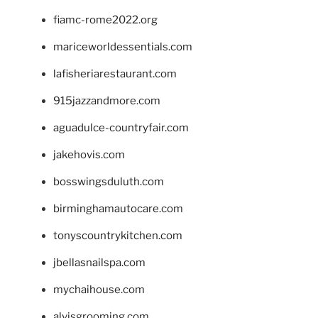
fiamc-rome2022.org
mariceworldessentials.com
lafisheriarestaurant.com
915jazzandmore.com
aguadulce-countryfair.com
jakehovis.com
bosswingsduluth.com
birminghamautocare.com
tonyscountrykitchen.com
jbellasnailspa.com
mychaihouse.com
alvisgrooming.com