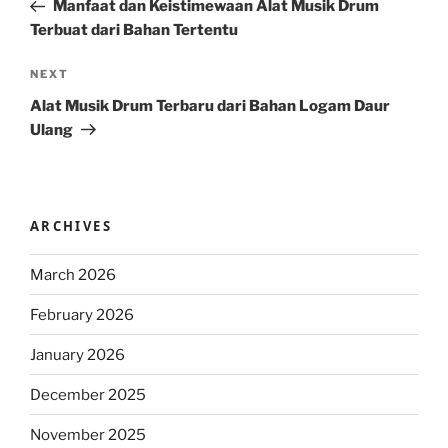
Post
Manfaat dan Keistimewaan Alat Musik Drum
Terbuat dari Bahan Tertentu
Next
NEXT
Post
Alat Musik Drum Terbaru dari Bahan Logam Daur
Ulang
ARCHIVES
March 2026
February 2026
January 2026
December 2025
November 2025