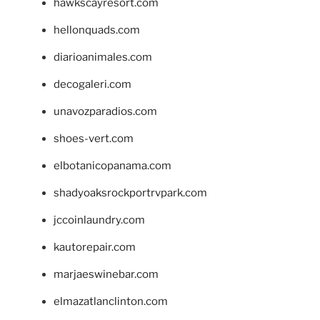
hawkscayresort.com
hellonquads.com
diarioanimales.com
decogaleri.com
unavozparadios.com
shoes-vert.com
elbotanicopanama.com
shadyoaksrockportrvpark.com
jccoinlaundry.com
kautorepair.com
marjaeswinebar.com
elmazatlanclinton.com