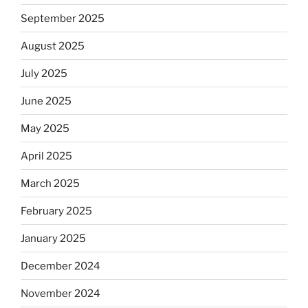
September 2025
August 2025
July 2025
June 2025
May 2025
April 2025
March 2025
February 2025
January 2025
December 2024
November 2024