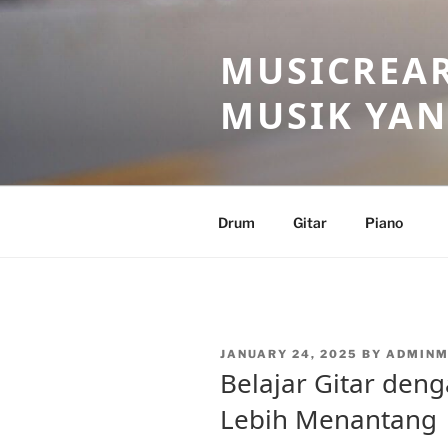
Skip
to
MUSICREAR
content
MUSIK YAN
Drum
Gitar
Piano
POSTED
JANUARY 24, 2025
BY
ADMIN
ON
Belajar Gitar deng
Lebih Menantang