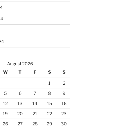
24
24
24
August 2026
W
T
F
S
S
1
2
5
6
7
8
9
12
13
14
15
16
19
20
21
22
23
26
27
28
29
30