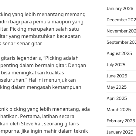
January 2026
picking yang lebih menantang memang
December 20
ndiri bagi para pemula maupun yang
tar. Picking merupakan salah satu
November 20
gitar yang membutuhkan kecepatan
September 20
senar-senar gitar.
August 2025
gitaris legendaris, “Picking adalah
July 2025
t penting dalam bermain gitar. Dengan
a bisa meningkatkan kualitas
June 2025
eseluruhan.” Hal ini menunjukkan
icking dalam mengasah kemampuan
May 2025
April 2025
knik picking yang lebih menantang, ada
March 2025
hatikan. Pertama, latihan secara
February 2025
kan oleh Steve Vai, seorang gitaris
mpurna. Jika ingin mahir dalam teknik
January 2025