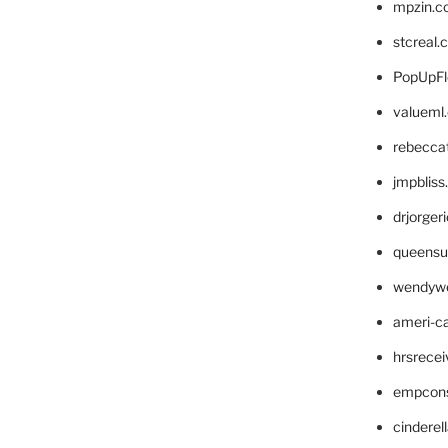
mpzin.c
stcreal.
PopUpFl
valueml
rebecca
jmpblis
drjorger
queensu
wendyw
ameri-
hrsrece
empcon
cinderel