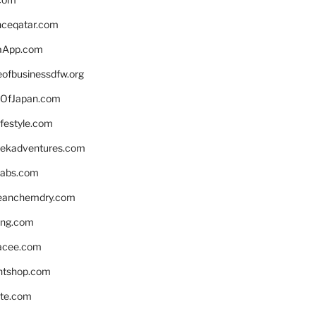
enceqatar.com
aApp.com
eofbusinessdfw.org
OfJapan.com
ifestyle.com
eekadventures.com
labs.com
leanchemdry.com
ing.com
acee.com
ntshop.com
te.com