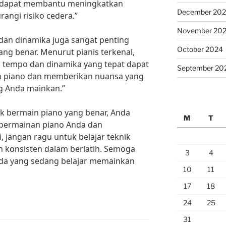
 dapat membantu meningkatkan
December 20
rangi risiko cedera.”
November 20
 dan dinamika juga sangat penting
October 2024
ng benar. Menurut pianis terkenal,
n tempo dan dinamika yang tepat dapat
September 20
 piano dan memberikan nuansa yang
g Anda mainkan.”
 bermain piano yang benar, Anda
M
T
 permainan piano Anda dan
i, jangan ragu untuk belajar teknik
 konsisten dalam berlatih. Semoga
3
4
Anda yang sedang belajar memainkan
10
11
17
18
24
25
31