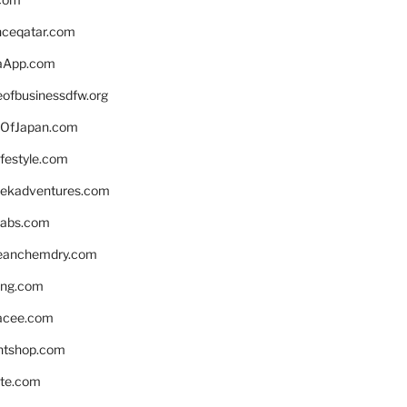
enceqatar.com
aApp.com
eofbusinessdfw.org
OfJapan.com
ifestyle.com
eekadventures.com
labs.com
leanchemdry.com
ing.com
acee.com
ntshop.com
te.com