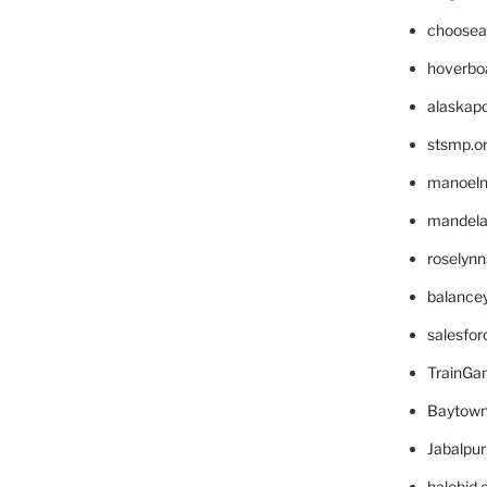
choosea
hoverbo
alaskapo
stsmp.o
manoel
mandelae
roselyn
balance
salesfo
TrainG
Baytown
Jabalpu
halobjd