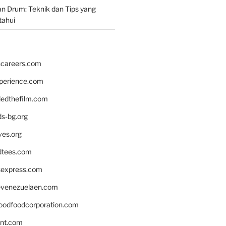
n Drum: Teknik dan Tips yang
tahui
hcareers.com
xperience.com
edthefilm.com
ds-bg.org
ves.org
tees.com
rsexpress.com
venezuelaen.com
oodfoodcorporation.com
nnt.com