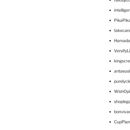
intellig
PikaPik
takecar
Hamada
VersifyL
kingscr
antaeus
purelyc
WishOp
shopleg
bonviva
CupPlan