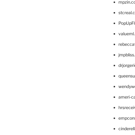
mpzin.c
stcreal.
PopUpFl
valueml
rebecca
jmpblis
drjorger
queensu
wendyw
ameri-
hrsrece
empcon
cinderel