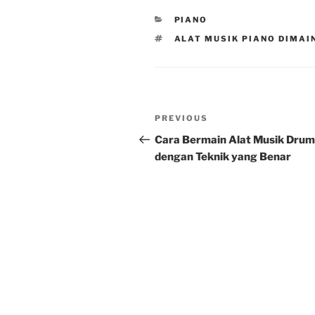
CATEGORIES
PIANO
TAGS
ALAT MUSIK PIANO DIMAI
Post
Previous
PREVIOUS
navigation
Post
Cara Bermain Alat Musik Drum
dengan Teknik yang Benar