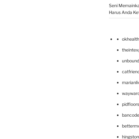
Seni Memainka
Harus Anda Ke
okhealt
theinte
unbound
catfrien
marianli
wayward
pidfloo
bancode
betterm
hingsto