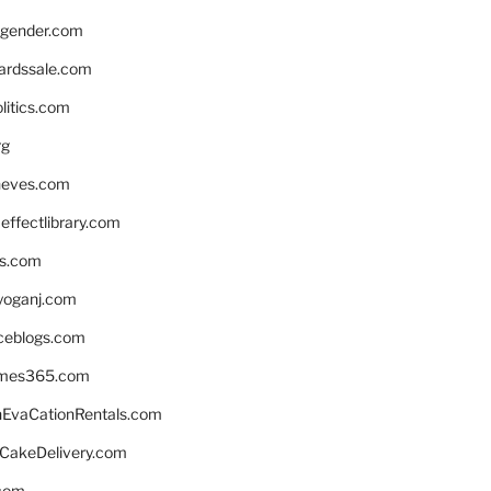
gender.com
ardssale.com
litics.com
rg
neves.com
ffectlibrary.com
ns.com
yoganj.com
rceblogs.com
ames365.com
EvaCationRentals.com
rCakeDelivery.com
.com