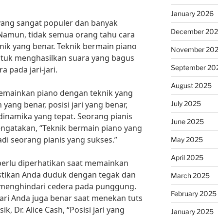
January 2026
yang sangat populer dan banyak
December 20
 Namun, tidak semua orang tahu cara
ik yang benar. Teknik bermain piano
November 20
ntuk menghasilkan suara yang bagus
September 20
a pada jari-jari.
August 2025
emainkan piano dengan teknik yang
July 2025
yang benar, posisi jari yang benar,
inamika yang tepat. Seorang pianis
June 2025
ngatakan, “Teknik bermain piano yang
di seorang pianis yang sukses.”
May 2025
April 2025
 perlu diperhatikan saat memainkan
astikan Anda duduk dengan tegak dan
March 2025
 menghindari cedera pada punggung.
February 2025
i-jari Anda juga benar saat menekan tuts
k, Dr. Alice Cash, “Posisi jari yang
January 2025