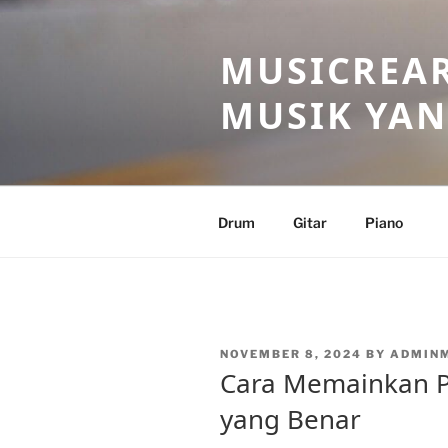
Skip
to
MUSICREAR
content
MUSIK YAN
Drum
Gitar
Piano
POSTED
NOVEMBER 8, 2024
BY
ADMIN
ON
Cara Memainkan P
yang Benar