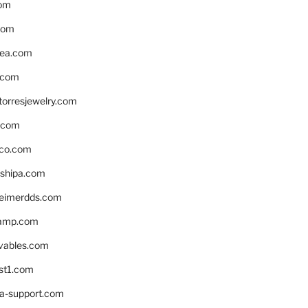
om
com
ea.com
.com
torresjewelry.com
s.com
ico.com
shipa.com
eimerdds.com
camp.com
ivables.com
st1.com
la-support.com