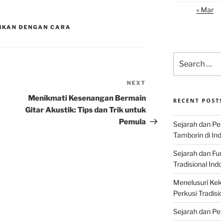
« Mar
NKAN DENGAN CARA
Search
for:
NEXT
Next
Post
Menikmati Kesenangan Bermain
RECENT POST
Gitar Akustik: Tips dan Trik untuk
Pemula
Sejarah dan P
Tamborin di In
Sejarah dan F
Tradisional Ind
Menelusuri Kek
Perkusi Tradisi
Sejarah dan Pe