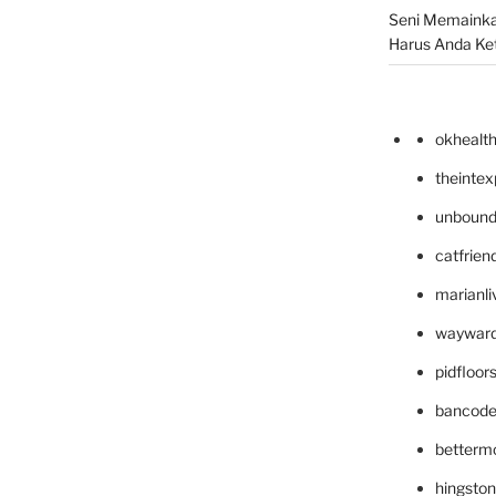
Seni Memainka
Harus Anda Ke
okhealt
theinte
unbound
catfrien
marianli
wayward
pidfloo
bancode
betterm
hingsto