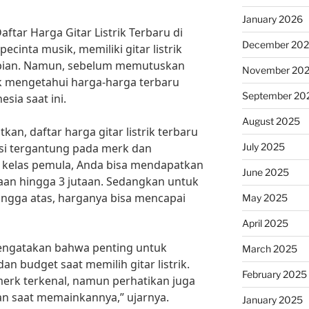
January 2026
tar Harga Gitar Listrik Terbaru di
December 20
ecinta musik, memiliki gitar listrik
mpian. Namun, sebelum memutuskan
November 20
k mengetahui harga-harga terbaru
September 20
sia saat ini.
August 2025
an, daftar harga gitar listrik terbaru
July 2025
asi tergantung pada merk dan
rik kelas pemula, Anda bisa mendapatkan
June 2025
taan hingga 3 jutaan. Sedangkan untuk
hingga atas, harganya bisa mencapai
May 2025
April 2025
mengatakan bahwa penting untuk
March 2025
 budget saat memilih gitar listrik.
February 2025
erk terkenal, namun perhatikan juga
an saat memainkannya,” ujarnya.
January 2025