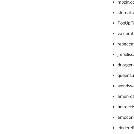
mpzin.c
stcreal.
PopUpFl
valueml
rebecca
jmpblis
drjorger
queensu
wendyw
ameri-
hrsrece
empcon
cinderel