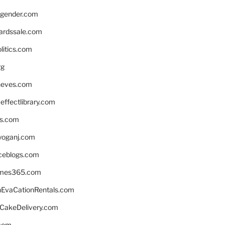
gender.com
ardssale.com
litics.com
rg
neves.com
ffectlibrary.com
ns.com
yoganj.com
rceblogs.com
ames365.com
EvaCationRentals.com
rCakeDelivery.com
.com