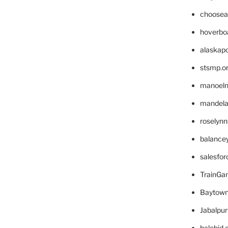
choosea
hoverbo
alaskapo
stsmp.o
manoel
mandelae
roselyn
balance
salesfo
TrainG
Baytown
Jabalpu
halobjd