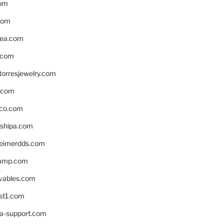
om
com
ea.com
.com
torresjewelry.com
s.com
ico.com
shipa.com
eimerdds.com
camp.com
ivables.com
st1.com
la-support.com