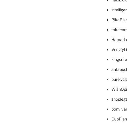
intellig
PikaPik
takecar
Hamada
VersifyL
kingscr
antaeus
purelyc
WishOp
shopleg
bonviva
CupPlan