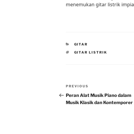
menemukan gitar listrik impia
CATEGORIES
GITAR
TAGS
GITAR LISTRIK
Post
Previous
PREVIOUS
navigation
Post
Peran Alat Musik Piano dalam
Musik Klasik dan Kontemporer