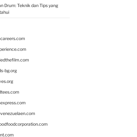
n Drum: Teknik dan Tips yang
tahui
hcareers.com
xperience.com
edthefilm.com
ds-bg.org
ves.org
tees.com
rsexpress.com
venezuelaen.com
oodfoodcorporation.com
nnt.com