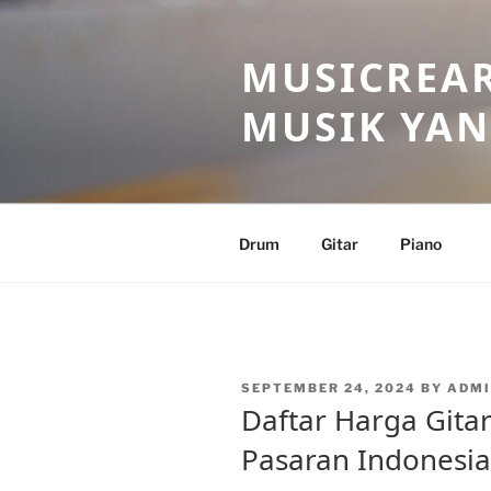
Skip
to
MUSICREAR
content
MUSIK YAN
Drum
Gitar
Piano
POSTED
SEPTEMBER 24, 2024
BY
ADM
ON
Daftar Harga Gitar 
Pasaran Indonesia