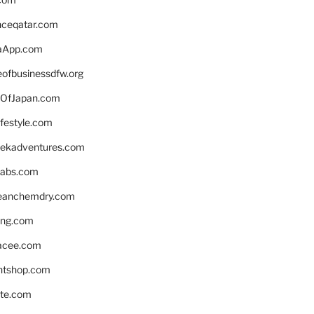
enceqatar.com
aApp.com
eofbusinessdfw.org
OfJapan.com
ifestyle.com
eekadventures.com
labs.com
leanchemdry.com
ing.com
acee.com
ntshop.com
te.com