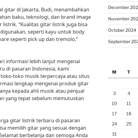
December 20
l gitar di Jakarta, Budi, menambahkan
bahan baku, teknologi, dan brand image
November 20
strik. “Kualitas gitar listrik juga bisa
October 2024
 digunakan, seperti kayu untuk body
ware seperti pick up dan tremolo,”
September 20
i informasi lebih lanjut mengenai
baru di pasaran Indonesia, kami
M
T
oko-toko musik terpercaya atau situs
ormasi lengkap mengenai produk gitar
rtanya kepada ahli musik atau penjual
3
4
ran yang tepat sebelum memutuskan
10
11
17
18
a gitar listrik terbaru di pasaran
24
25
isa memilih gitar yang sesuai dengan
31
Selamat berbelanja dan semoga Anda