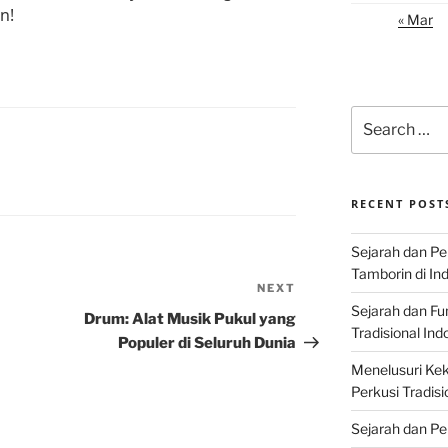
n!
« Mar
Search
for:
RECENT POST
Sejarah dan P
Tamborin di In
NEXT
Next
Sejarah dan F
Post
Drum: Alat Musik Pukul yang
Tradisional Ind
Populer di Seluruh Dunia
Menelusuri Kek
Perkusi Tradisi
Sejarah dan Pe