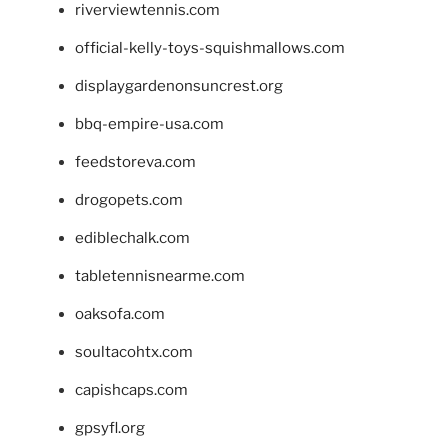
riverviewtennis.com
official-kelly-toys-squishmallows.com
displaygardenonsuncrest.org
bbq-empire-usa.com
feedstoreva.com
drogopets.com
ediblechalk.com
tabletennisnearme.com
oaksofa.com
soultacohtx.com
capishcaps.com
gpsyfl.org