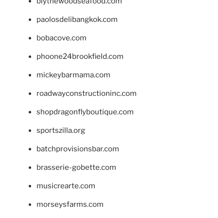
blythewoodseafood.com
paolosdelibangkok.com
bobacove.com
phoone24brookfield.com
mickeybarmama.com
roadwayconstructioninc.com
shopdragonflyboutique.com
sportszilla.org
batchprovisionsbar.com
brasserie-gobette.com
musicrearte.com
morseysfarms.com