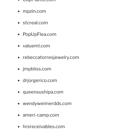
mpzin.com
stcreal.com
PopUpFlea.com
valueml.com
rebeccatorresjewelry.com
jmpbliss.com
drjorgerico.com
queensushipa.com
wendyweimerdds.com
ameri-camp.com
hrsreceivables.com