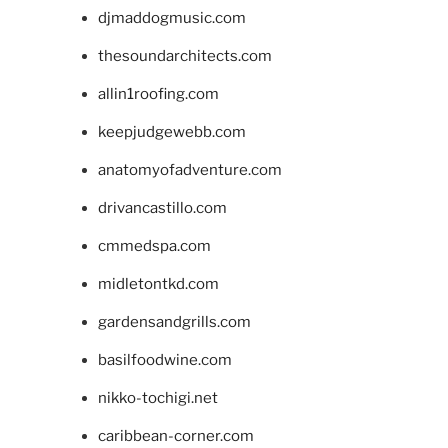
djmaddogmusic.com
thesoundarchitects.com
allin1roofing.com
keepjudgewebb.com
anatomyofadventure.com
drivancastillo.com
cmmedspa.com
midletontkd.com
gardensandgrills.com
basilfoodwine.com
nikko-tochigi.net
caribbean-corner.com