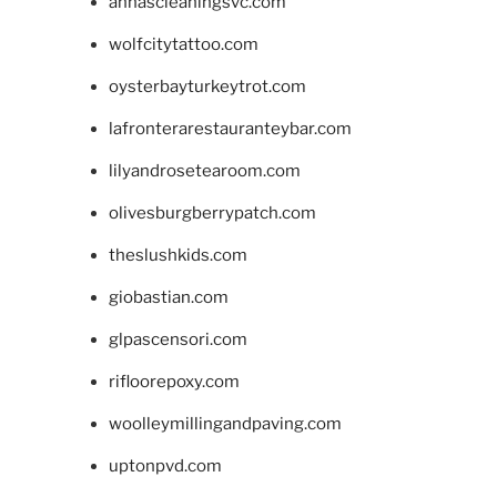
annascleaningsvc.com
wolfcitytattoo.com
oysterbayturkeytrot.com
lafronterarestauranteybar.com
lilyandrosetearoom.com
olivesburgberrypatch.com
theslushkids.com
giobastian.com
glpascensori.com
rifloorepoxy.com
woolleymillingandpaving.com
uptonpvd.com