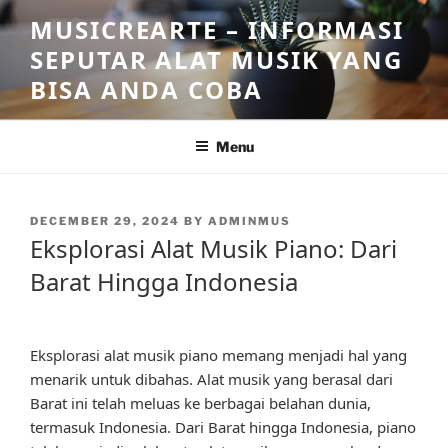
Skip
MUSICREARTE – INFORMASI
to
SEPUTAR ALAT MUSIK YANG
content
BISA ANDA COBA
Menu
POSTED
DECEMBER 29, 2024
BY
ADMINMUS
ON
Eksplorasi Alat Musik Piano: Dari
Barat Hingga Indonesia
Eksplorasi alat musik piano memang menjadi hal yang
menarik untuk dibahas. Alat musik yang berasal dari
Barat ini telah meluas ke berbagai belahan dunia,
termasuk Indonesia. Dari Barat hingga Indonesia, piano