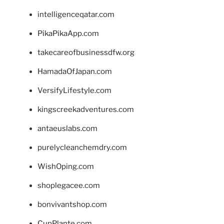
intelligenceqatar.com
PikaPikaApp.com
takecareofbusinessdfw.org
HamadaOfJapan.com
VersifyLifestyle.com
kingscreekadventures.com
antaeuslabs.com
purelycleanchemdry.com
WishOping.com
shoplegacee.com
bonvivantshop.com
CupPlante.com