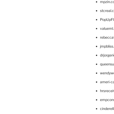
mpzin.c
stcreal.
PopUpFl
valueml
rebecca
jmpblis
drjorger
queensu
wendyw
ameri-
hrsrece
empcon
cinderel