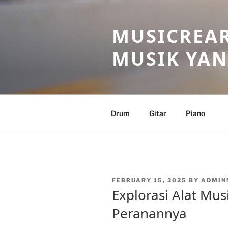
Skip
to
MUSICREAR
content
MUSIK YAN
Drum
Gitar
Piano
POSTED
FEBRUARY 15, 2025
BY
ADMIN
ON
Explorasi Alat Mus
Peranannya