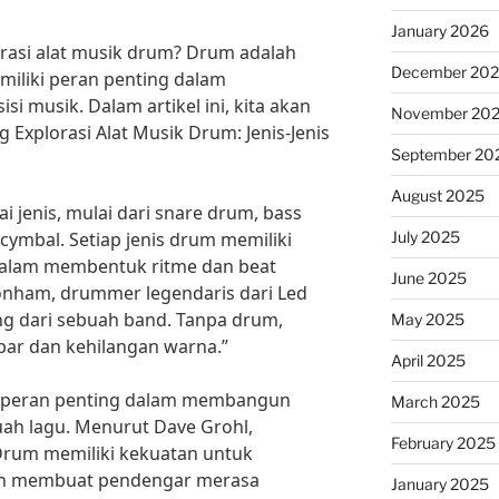
January 2026
asi alat musik drum? Drum adalah
December 20
miliki peran penting dalam
 musik. Dalam artikel ini, kita akan
November 20
 Explorasi Alat Musik Drum: Jenis-Jenis
September 20
August 2025
i jenis, mulai dari snare drum, bass
July 2025
ymbal. Setiap jenis drum memiliki
alam membentuk ritme dan beat
June 2025
onham, drummer legendaris dari Led
ng dari sebuah band. Tanpa drum,
May 2025
bar dan kehilangan warna.”
April 2025
iki peran penting dalam membangun
March 2025
ah lagu. Menurut Dave Grohl,
February 2025
Drum memiliki kekuatan untuk
an membuat pendengar merasa
January 2025