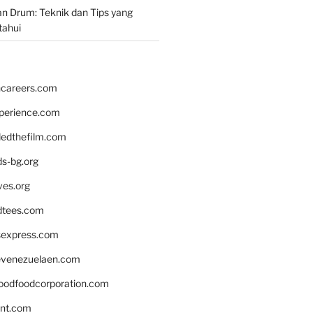
n Drum: Teknik dan Tips yang
tahui
hcareers.com
xperience.com
edthefilm.com
ds-bg.org
ves.org
tees.com
rsexpress.com
venezuelaen.com
oodfoodcorporation.com
nnt.com