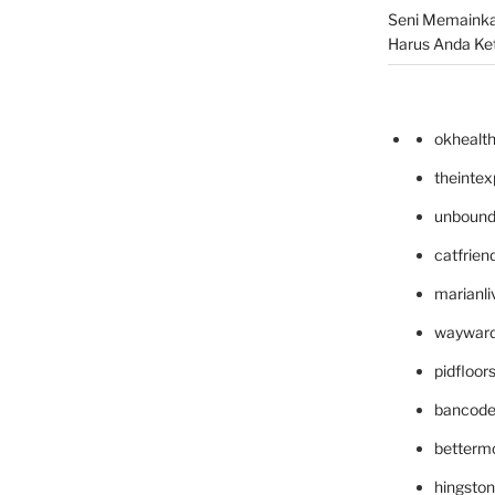
Seni Memainka
Harus Anda Ke
okhealt
theinte
unbound
catfrien
marianli
wayward
pidfloo
bancode
betterm
hingsto