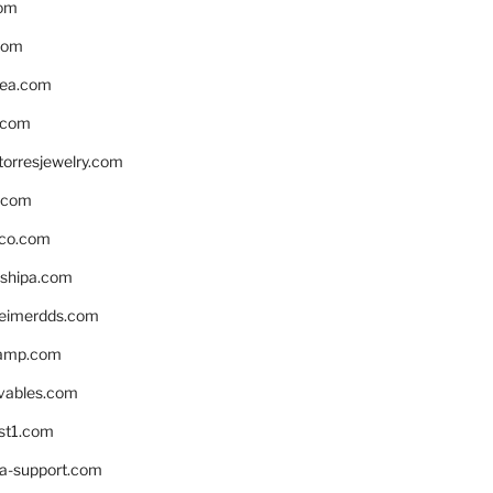
om
com
ea.com
.com
torresjewelry.com
s.com
ico.com
shipa.com
eimerdds.com
camp.com
ivables.com
st1.com
la-support.com