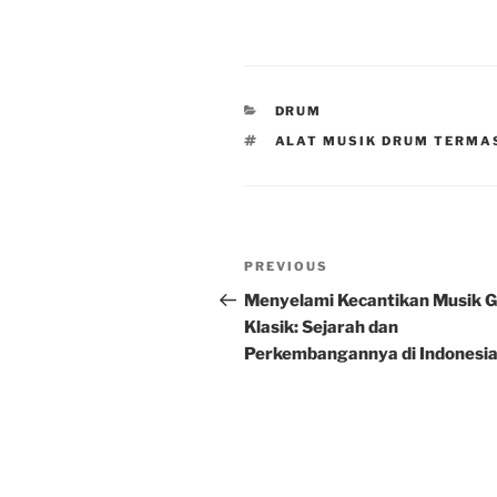
CATEGORIES
DRUM
TAGS
ALAT MUSIK DRUM TERMAS
Post
Previous
PREVIOUS
navigation
Post
Menyelami Kecantikan Musik G
Klasik: Sejarah dan
Perkembangannya di Indonesi