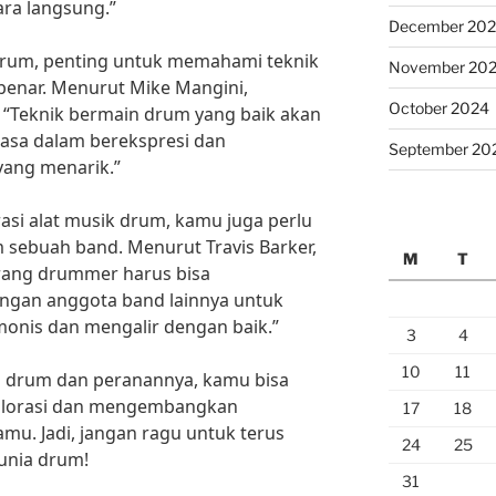
ra langsung.”
December 20
 drum, penting untuk memahami teknik
November 20
benar. Menurut Mike Mangini,
October 2024
 “Teknik bermain drum yang baik akan
uasa dalam berekspresi dan
September 20
yang menarik.”
asi alat musik drum, kamu juga perlu
ebuah band. Menurut Travis Barker,
M
T
orang drummer harus bisa
engan anggota band lainnya untuk
onis dan mengalir dengan baik.”
3
4
10
11
 drum dan peranannya, kamu bisa
splorasi dan mengembangkan
17
18
. Jadi, jangan ragu untuk terus
24
25
unia drum!
31