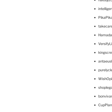
intellig
PikaPik
takecar
Hamada
VersifyL
kingscr
antaeus
purelyc
WishOp
shopleg
bonviva
CupPlan