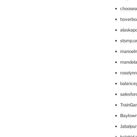
choosea
hoverbo
alaskapo
stsmp.o
manoel
mandelae
roselyn
balance
salesfo
TrainG
Baytown
Jabalpu
halobjd