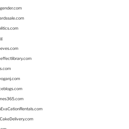
gender.com
ardssale.com
litics.com
rg
neves.com
ffectlibrary.com
ns.com
yoganj.com
rceblogs.com
ames365.com
EvaCationRentals.com
rCakeDelivery.com
.com