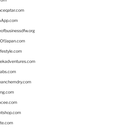
enceqatar.com
aApp.com
eofbusinessdfw.org
OfJapan.com
ifestyle.com
eekadventures.com
labs.com
leanchemdry.com
ing.com
acee.com
ntshop.com
te.com