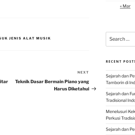
« Mar
Search
UK JENIS ALAT MUSIK
for:
RECENT POST
NEXT
Next
Sejarah dan P
Post
itar
Teknik Dasar Bermain Piano yang
Tamborin di In
Harus Diketahui
Sejarah dan F
a
Tradisional Ind
Menelusuri Kek
Perkusi Tradisi
Sejarah dan Pe