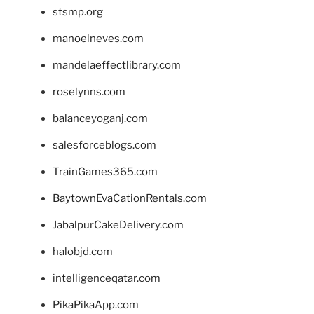
stsmp.org
manoelneves.com
mandelaeffectlibrary.com
roselynns.com
balanceyoganj.com
salesforceblogs.com
TrainGames365.com
BaytownEvaCationRentals.com
JabalpurCakeDelivery.com
halobjd.com
intelligenceqatar.com
PikaPikaApp.com