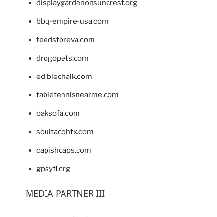
displaygardenonsuncrest.org
bbq-empire-usa.com
feedstoreva.com
drogopets.com
ediblechalk.com
tabletennisnearme.com
oaksofa.com
soultacohtx.com
capishcaps.com
gpsyfl.org
MEDIA PARTNER III