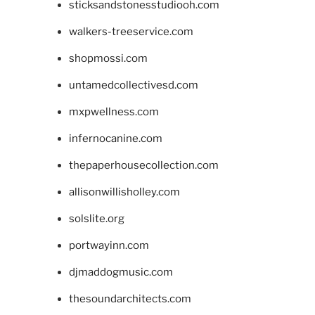
sticksandstonesstudiooh.com
walkers-treeservice.com
shopmossi.com
untamedcollectivesd.com
mxpwellness.com
infernocanine.com
thepaperhousecollection.com
allisonwillisholley.com
solslite.org
portwayinn.com
djmaddogmusic.com
thesoundarchitects.com