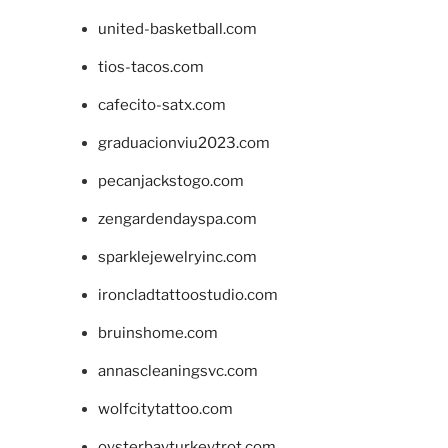
united-basketball.com
tios-tacos.com
cafecito-satx.com
graduacionviu2023.com
pecanjackstogo.com
zengardendayspa.com
sparklejewelryinc.com
ironcladtattoostudio.com
bruinshome.com
annascleaningsvc.com
wolfcitytattoo.com
oysterbayturkeytrot.com