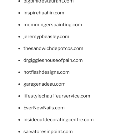
bigpinkrestaurant.com
inspirehuahin.com
memmingerspainting.com
jeremypbeasley.com
thesandwichdepotcos.com
drgiggleshouseofpain.com
hotflashdesigns.com
garagenadeau.com
lifestylechauffeurservice.com
EverNewNails.com
insideoutdecoratingcentre.com
salvatoresinpoint.com