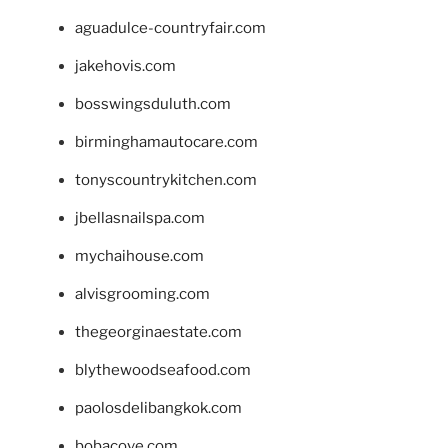
aguadulce-countryfair.com
jakehovis.com
bosswingsduluth.com
birminghamautocare.com
tonyscountrykitchen.com
jbellasnailspa.com
mychaihouse.com
alvisgrooming.com
thegeorginaestate.com
blythewoodseafood.com
paolosdelibangkok.com
bobacove.com