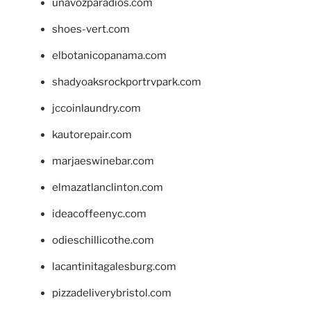
unavozparadios.com
shoes-vert.com
elbotanicopanama.com
shadyoaksrockportrvpark.com
jccoinlaundry.com
kautorepair.com
marjaeswinebar.com
elmazatlanclinton.com
ideacoffeenyc.com
odieschillicothe.com
lacantinitagalesburg.com
pizzadeliverybristol.com