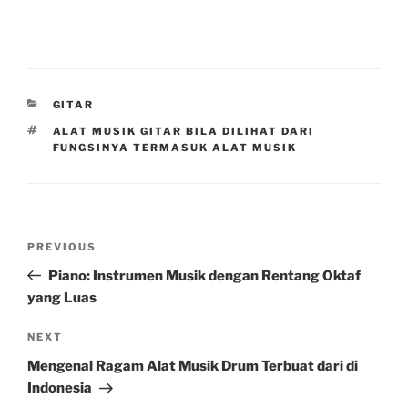
CATEGORIES
GITAR
TAGS
ALAT MUSIK GITAR BILA DILIHAT DARI
FUNGSINYA TERMASUK ALAT MUSIK
Post
Previous
PREVIOUS
navigation
Post
Piano: Instrumen Musik dengan Rentang Oktaf
yang Luas
Next
NEXT
Post
Mengenal Ragam Alat Musik Drum Terbuat dari di
Indonesia