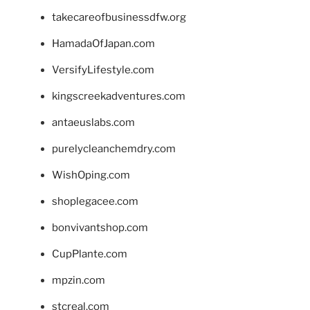
takecareofbusinessdfw.org
HamadaOfJapan.com
VersifyLifestyle.com
kingscreekadventures.com
antaeuslabs.com
purelycleanchemdry.com
WishOping.com
shoplegacee.com
bonvivantshop.com
CupPlante.com
mpzin.com
stcreal.com