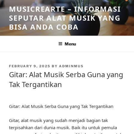
Skip
MUSICREARTE – INFORMASI
to
SEPUTAR ALAT MUSIK YANG
content
BISA ANDA COBA
Menu
POSTED
FEBRUARY 9, 2025
BY
ADMINMUS
ON
Gitar: Alat Musik Serba Guna yang
Tak Tergantikan
Gitar: Alat Musik Serba Guna yang Tak Tergantikan
Gitar, alat musik yang sudah menjadi bagian tak
terpisahkan dari dunia musik. Baik itu untuk pemula