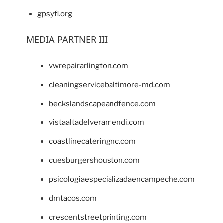
gpsyfl.org
MEDIA PARTNER III
vwrepairarlington.com
cleaningservicebaltimore-md.com
beckslandscapeandfence.com
vistaaltadelveramendi.com
coastlinecateringnc.com
cuesburgershouston.com
psicologiaespecializadaencampeche.com
dmtacos.com
crescentstreetprinting.com