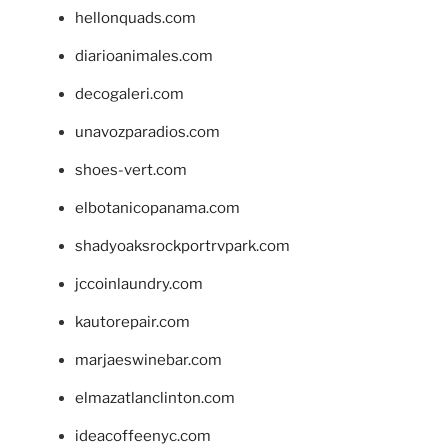
hellonquads.com
diarioanimales.com
decogaleri.com
unavozparadios.com
shoes-vert.com
elbotanicopanama.com
shadyoaksrockportrvpark.com
jccoinlaundry.com
kautorepair.com
marjaeswinebar.com
elmazatlanclinton.com
ideacoffeenyc.com