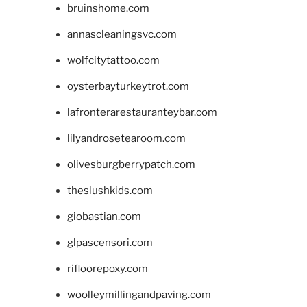
bruinshome.com
annascleaningsvc.com
wolfcitytattoo.com
oysterbayturkeytrot.com
lafronterarestauranteybar.com
lilyandrosetearoom.com
olivesburgberrypatch.com
theslushkids.com
giobastian.com
glpascensori.com
rifloorepoxy.com
woolleymillingandpaving.com