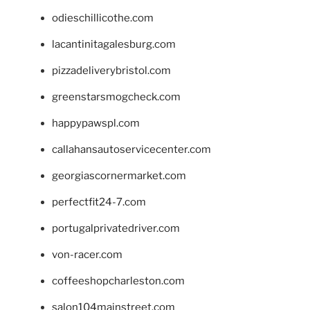
odieschillicothe.com
lacantinitagalesburg.com
pizzadeliverybristol.com
greenstarsmogcheck.com
happypawspl.com
callahansautoservicecenter.com
georgiascornermarket.com
perfectfit24-7.com
portugalprivatedriver.com
von-racer.com
coffeeshopcharleston.com
salon104mainstreet.com