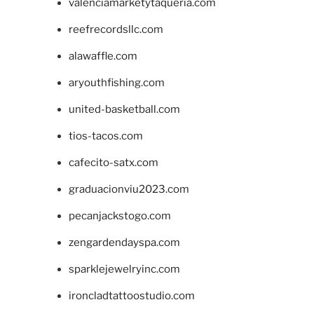
valenciamarketytaqueria.com
reefrecordsllc.com
alawaffle.com
aryouthfishing.com
united-basketball.com
tios-tacos.com
cafecito-satx.com
graduacionviu2023.com
pecanjackstogo.com
zengardendayspa.com
sparklejewelryinc.com
ironcladtattoostudio.com