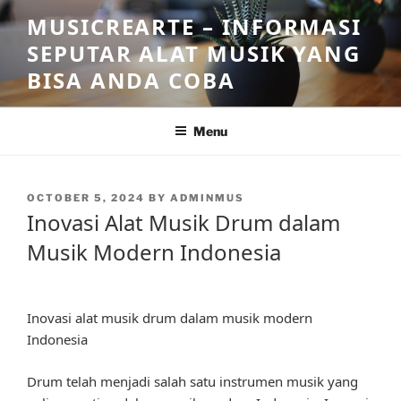
Skip
MUSICREARTE – INFORMASI
to
SEPUTAR ALAT MUSIK YANG
content
BISA ANDA COBA
Menu
POSTED
OCTOBER 5, 2024
BY
ADMINMUS
ON
Inovasi Alat Musik Drum dalam
Musik Modern Indonesia
Inovasi alat musik drum dalam musik modern
Indonesia
Drum telah menjadi salah satu instrumen musik yang