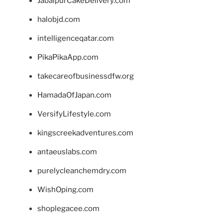
JabalpurCakeDelivery.com
halobjd.com
intelligenceqatar.com
PikaPikaApp.com
takecareofbusinessdfw.org
HamadaOfJapan.com
VersifyLifestyle.com
kingscreekadventures.com
antaeuslabs.com
purelycleanchemdry.com
WishOping.com
shoplegacee.com