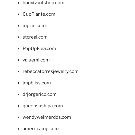
bonvivantshop.com
CupPlante.com
mpzin.com
stcreal.com
PopUpFlea.com
valueml.com
rebeccatorresjewelry.com
jmpbliss.com
drjorgerico.com
queensushipa.com
wendyweimerdds.com
ameri-camp.com