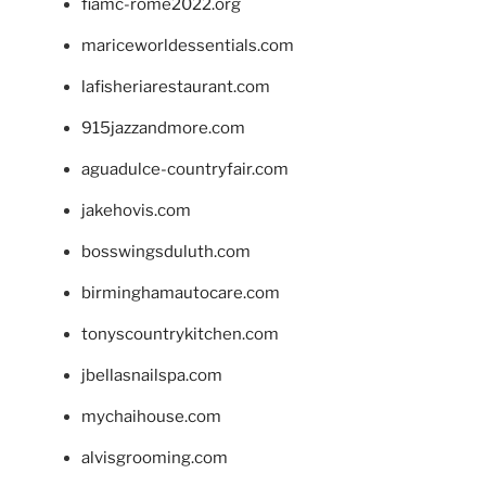
fiamc-rome2022.org
mariceworldessentials.com
lafisheriarestaurant.com
915jazzandmore.com
aguadulce-countryfair.com
jakehovis.com
bosswingsduluth.com
birminghamautocare.com
tonyscountrykitchen.com
jbellasnailspa.com
mychaihouse.com
alvisgrooming.com