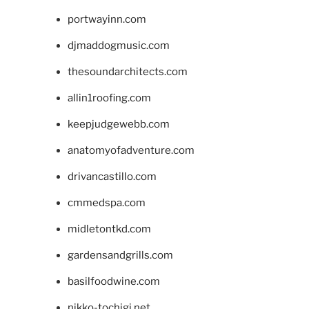
portwayinn.com
djmaddogmusic.com
thesoundarchitects.com
allin1roofing.com
keepjudgewebb.com
anatomyofadventure.com
drivancastillo.com
cmmedspa.com
midletontkd.com
gardensandgrills.com
basilfoodwine.com
nikko-tochigi.net