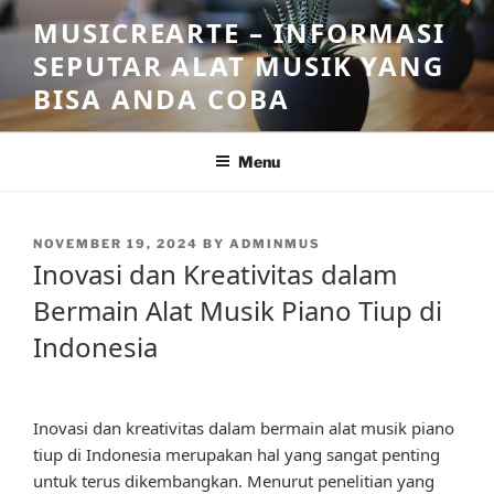
Skip
MUSICREARTE – INFORMASI
to
SEPUTAR ALAT MUSIK YANG
content
BISA ANDA COBA
Menu
POSTED
NOVEMBER 19, 2024
BY
ADMINMUS
ON
Inovasi dan Kreativitas dalam
Bermain Alat Musik Piano Tiup di
Indonesia
Inovasi dan kreativitas dalam bermain alat musik piano
tiup di Indonesia merupakan hal yang sangat penting
untuk terus dikembangkan. Menurut penelitian yang