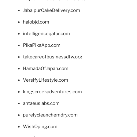
JabalpurCakeDelivery.com
halobjd.com
intelligenceqatar.com
PikaPikaApp.com
takecareofbusinessdfw.org
HamadaOfJapan.com
VersifyLifestyle.com
kingscreekadventures.com
antaeuslabs.com
purelycleanchemdry.com
WishOping.com