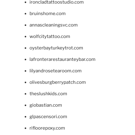
ironcladtattoostudio.com
bruinshome.com
annascleaningsvc.com
wolfcitytattoo.com
oysterbayturkeytrot.com
lafronterarestauranteybar.com
lilyandrosetearoom.com
olivesburgberrypatch.com
theslushkids.com
giobastian.com
glpascensori.com
rifloorepoxy.com