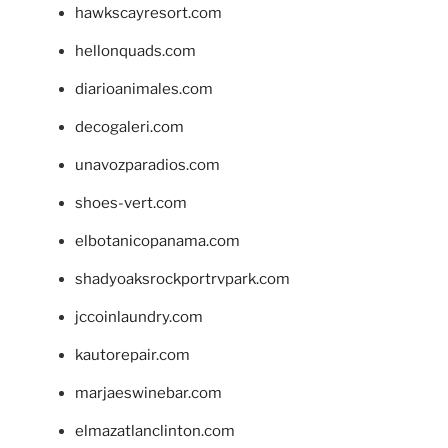
hawkscayresort.com
hellonquads.com
diarioanimales.com
decogaleri.com
unavozparadios.com
shoes-vert.com
elbotanicopanama.com
shadyoaksrockportrvpark.com
jccoinlaundry.com
kautorepair.com
marjaeswinebar.com
elmazatlanclinton.com