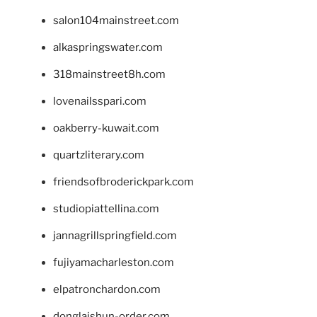
salon104mainstreet.com
alkaspringswater.com
318mainstreet8h.com
lovenailsspari.com
oakberry-kuwait.com
quartzliterary.com
friendsofbroderickpark.com
studiopiattellina.com
jannagrillspringfield.com
fujiyamacharleston.com
elpatronchardon.com
donglaishun-order.com