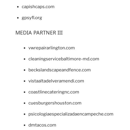
capishcaps.com
gpsyfl.org
MEDIA PARTNER III
vwrepairarlington.com
cleaningservicebaltimore-md.com
beckslandscapeandfence.com
vistaaltadelveramendi.com
coastlinecateringnc.com
cuesburgershouston.com
psicologiaespecializadaencampeche.com
dmtacos.com