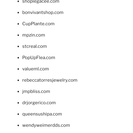
shoplegacee.com
bonvivantshop.com
CupPlante.com
mpzin.com
stcreal.com
PopUpFlea.com
valueml.com
rebeccatorresjewelry.com
jmpbliss.com
drjorgerico.com
queensushipa.com
wendyweimerdds.com