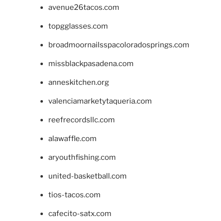
avenue26tacos.com
topgglasses.com
broadmoornailsspacoloradosprings.com
missblackpasadena.com
anneskitchen.org
valenciamarketytaqueria.com
reefrecordsllc.com
alawaffle.com
aryouthfishing.com
united-basketball.com
tios-tacos.com
cafecito-satx.com