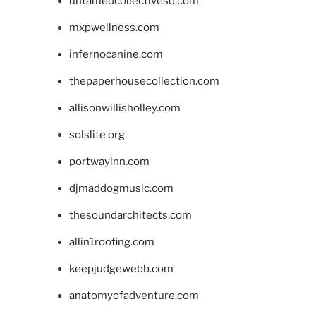
untamedcollectivesd.com
mxpwellness.com
infernocanine.com
thepaperhousecollection.com
allisonwillisholley.com
solslite.org
portwayinn.com
djmaddogmusic.com
thesoundarchitects.com
allin1roofing.com
keepjudgewebb.com
anatomyofadventure.com