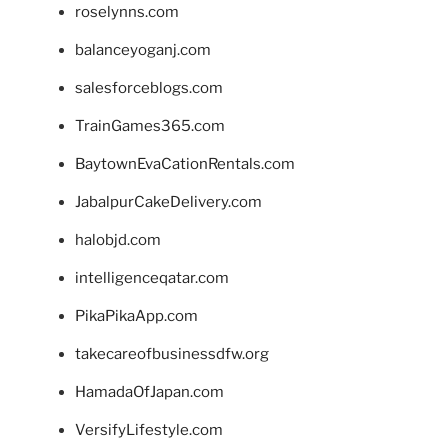
roselynns.com
balanceyoganj.com
salesforceblogs.com
TrainGames365.com
BaytownEvaCationRentals.com
JabalpurCakeDelivery.com
halobjd.com
intelligenceqatar.com
PikaPikaApp.com
takecareofbusinessdfw.org
HamadaOfJapan.com
VersifyLifestyle.com