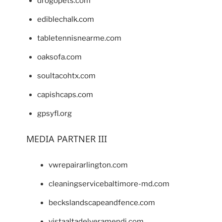
drogopets.com
ediblechalk.com
tabletennisnearme.com
oaksofa.com
soultacohtx.com
capishcaps.com
gpsyfl.org
MEDIA PARTNER III
vwrepairarlington.com
cleaningservicebaltimore-md.com
beckslandscapeandfence.com
vistaaltadelveramendi.com