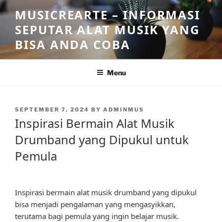
Skip
MUSICREARTE – INFORMASI
to
SEPUTAR ALAT MUSIK YANG
content
BISA ANDA COBA
Menu
POSTED
SEPTEMBER 7, 2024
BY
ADMINMUS
ON
Inspirasi Bermain Alat Musik
Drumband yang Dipukul untuk
Pemula
Inspirasi bermain alat musik drumband yang dipukul
bisa menjadi pengalaman yang mengasyikkan,
terutama bagi pemula yang ingin belajar musik.