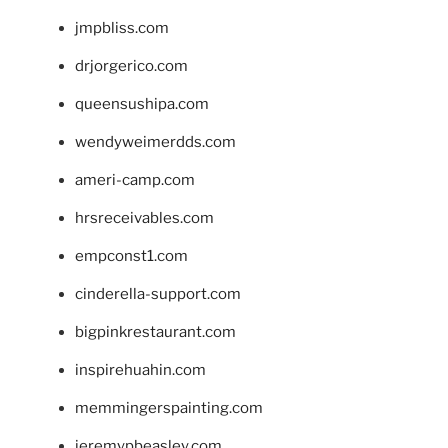
jmpbliss.com
drjorgerico.com
queensushipa.com
wendyweimerdds.com
ameri-camp.com
hrsreceivables.com
empconst1.com
cinderella-support.com
bigpinkrestaurant.com
inspirehuahin.com
memmingerspainting.com
jeremypbeasley.com