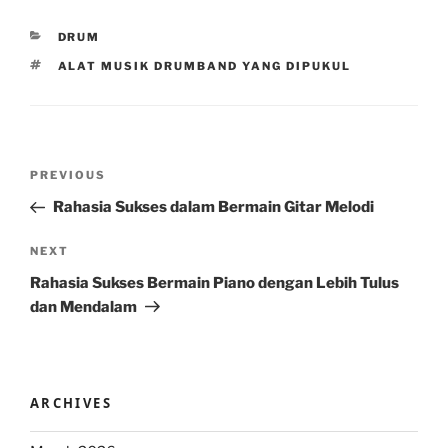
CATEGORIES
DRUM
TAGS
ALAT MUSIK DRUMBAND YANG DIPUKUL
Post
Previous
PREVIOUS
navigation
Post
Rahasia Sukses dalam Bermain Gitar Melodi
Next
NEXT
Post
Rahasia Sukses Bermain Piano dengan Lebih Tulus
dan Mendalam
ARCHIVES