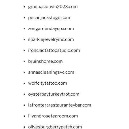
graduacionviu2023.com
pecanjackstogo.com
zengardendayspa.com
sparklejewelryinc.com
ironcladtattoostudio.com
bruinshome.com
annascleaningsvc.com
wolfcitytattoo.com
oysterbayturkeytrot.com
lafronterarestauranteybar.com
lilyandrosetearoom.com
olivesburgberrypatch.com