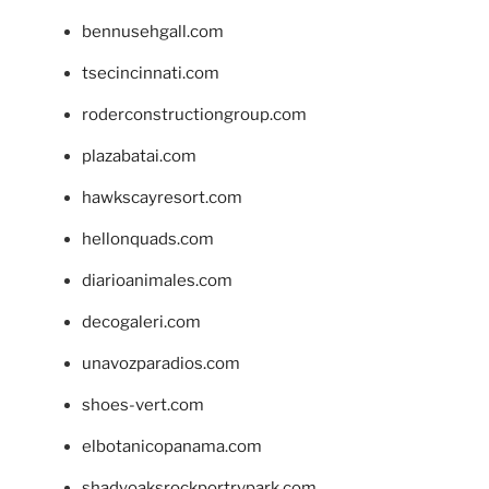
bennusehgall.com
tsecincinnati.com
roderconstructiongroup.com
plazabatai.com
hawkscayresort.com
hellonquads.com
diarioanimales.com
decogaleri.com
unavozparadios.com
shoes-vert.com
elbotanicopanama.com
shadyoaksrockportrvpark.com