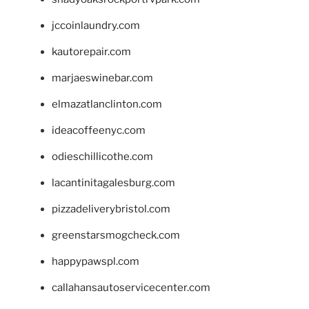
jccoinlaundry.com
kautorepair.com
marjaeswinebar.com
elmazatlanclinton.com
ideacoffeenyc.com
odieschillicothe.com
lacantinitagalesburg.com
pizzadeliverybristol.com
greenstarsmogcheck.com
happypawspl.com
callahansautoservicecenter.com