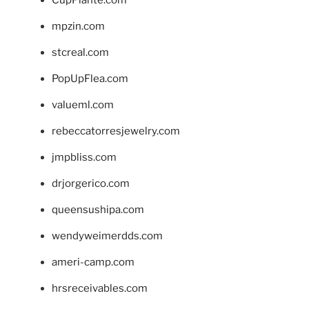
CupPlante.com
mpzin.com
stcreal.com
PopUpFlea.com
valueml.com
rebeccatorresjewelry.com
jmpbliss.com
drjorgerico.com
queensushipa.com
wendyweimerdds.com
ameri-camp.com
hrsreceivables.com