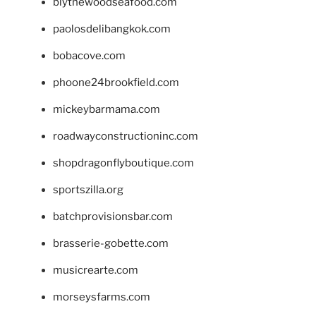
blythewoodseafood.com
paolosdelibangkok.com
bobacove.com
phoone24brookfield.com
mickeybarmama.com
roadwayconstructioninc.com
shopdragonflyboutique.com
sportszilla.org
batchprovisionsbar.com
brasserie-gobette.com
musicrearte.com
morseysfarms.com