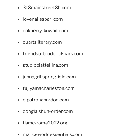
318mainstreet8h.com
lovenailsspari.com
oakberry-kuwait.com
quartzliterary.com
friendsofbroderickpark.com
studiopiattellina.com
jannagrillspringfield.com
fujiyamacharleston.com
elpatronchardon.com
donglaishun-order.com
fiamc-rome2022.org
mariceworldessentials.com