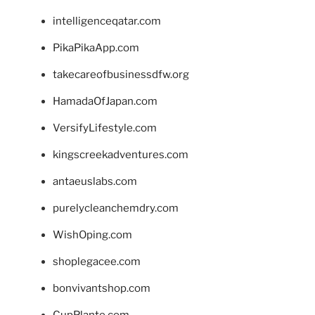
intelligenceqatar.com
PikaPikaApp.com
takecareofbusinessdfw.org
HamadaOfJapan.com
VersifyLifestyle.com
kingscreekadventures.com
antaeuslabs.com
purelycleanchemdry.com
WishOping.com
shoplegacee.com
bonvivantshop.com