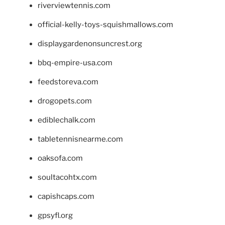
riverviewtennis.com
official-kelly-toys-squishmallows.com
displaygardenonsuncrest.org
bbq-empire-usa.com
feedstoreva.com
drogopets.com
ediblechalk.com
tabletennisnearme.com
oaksofa.com
soultacohtx.com
capishcaps.com
gpsyfl.org