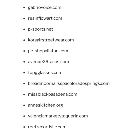
gabriovoice.com
resinflowart.com
p-sports.net
korsairstreetwear.com
petshopallston.com
avenue26tacos.com
topgglasses.com
broadmoornailsspacoloradosprings.com
missblackpasadena.com
anneskitchen.org
valenciamarketytaqueria.com
reefrecordsllc.com