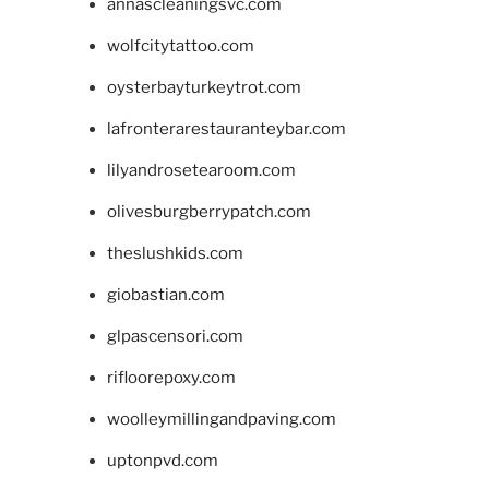
annascleaningsvc.com
wolfcitytattoo.com
oysterbayturkeytrot.com
lafronterarestauranteybar.com
lilyandrosetearoom.com
olivesburgberrypatch.com
theslushkids.com
giobastian.com
glpascensori.com
rifloorepoxy.com
woolleymillingandpaving.com
uptonpvd.com