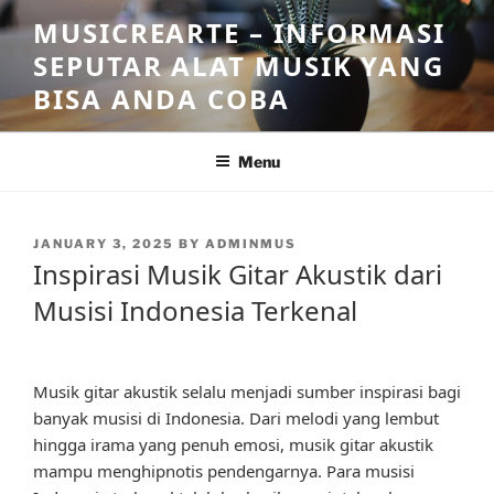
Skip
MUSICREARTE – INFORMASI
to
SEPUTAR ALAT MUSIK YANG
content
BISA ANDA COBA
Menu
POSTED
JANUARY 3, 2025
BY
ADMINMUS
ON
Inspirasi Musik Gitar Akustik dari
Musisi Indonesia Terkenal
Musik gitar akustik selalu menjadi sumber inspirasi bagi
banyak musisi di Indonesia. Dari melodi yang lembut
hingga irama yang penuh emosi, musik gitar akustik
mampu menghipnotis pendengarnya. Para musisi