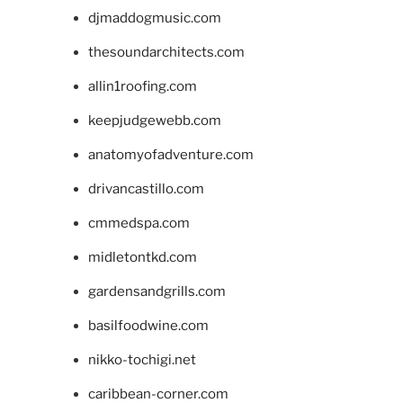
djmaddogmusic.com
thesoundarchitects.com
allin1roofing.com
keepjudgewebb.com
anatomyofadventure.com
drivancastillo.com
cmmedspa.com
midletontkd.com
gardensandgrills.com
basilfoodwine.com
nikko-tochigi.net
caribbean-corner.com