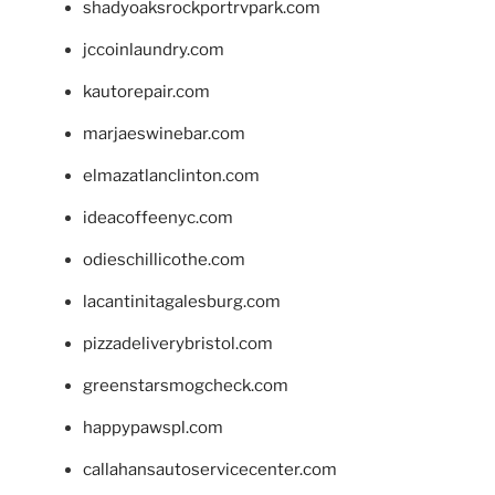
shadyoaksrockportrvpark.com
jccoinlaundry.com
kautorepair.com
marjaeswinebar.com
elmazatlanclinton.com
ideacoffeenyc.com
odieschillicothe.com
lacantinitagalesburg.com
pizzadeliverybristol.com
greenstarsmogcheck.com
happypawspl.com
callahansautoservicecenter.com