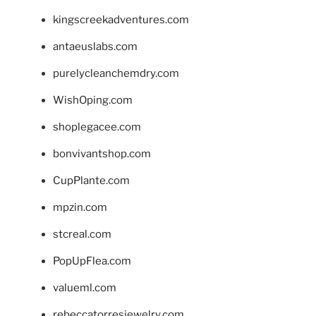
kingscreekadventures.com
antaeuslabs.com
purelycleanchemdry.com
WishOping.com
shoplegacee.com
bonvivantshop.com
CupPlante.com
mpzin.com
stcreal.com
PopUpFlea.com
valueml.com
rebeccatorresjewelry.com