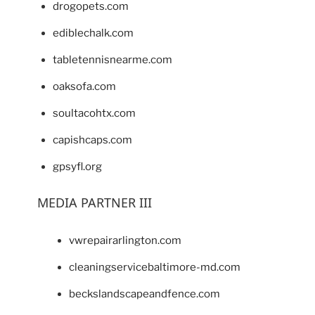
drogopets.com
ediblechalk.com
tabletennisnearme.com
oaksofa.com
soultacohtx.com
capishcaps.com
gpsyfl.org
MEDIA PARTNER III
vwrepairarlington.com
cleaningservicebaltimore-md.com
beckslandscapeandfence.com