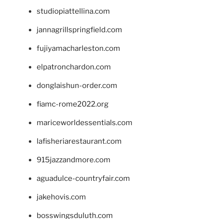
studiopiattellina.com
jannagrillspringfield.com
fujiyamacharleston.com
elpatronchardon.com
donglaishun-order.com
fiamc-rome2022.org
mariceworldessentials.com
lafisheriarestaurant.com
915jazzandmore.com
aguadulce-countryfair.com
jakehovis.com
bosswingsduluth.com