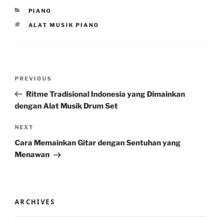
CATEGORIES
PIANO
TAGS
ALAT MUSIK PIANO
Post
Previous
PREVIOUS
navigation
Post
Ritme Tradisional Indonesia yang Dimainkan
dengan Alat Musik Drum Set
Next
NEXT
Post
Cara Memainkan Gitar dengan Sentuhan yang
Menawan
ARCHIVES