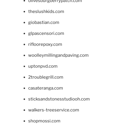
olivesburgberrypatch.com
theslushkids.com
giobastian.com
glpascensori.com
rifloorepoxy.com
woolleymillingandpaving.com
uptonpvd.com
2troublegrill.com
casateranga.com
sticksandstonesstudiooh.com
walkers-treeservice.com
shopmossi.com