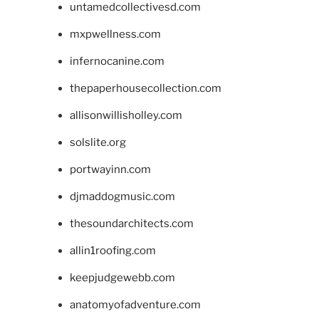
untamedcollectivesd.com
mxpwellness.com
infernocanine.com
thepaperhousecollection.com
allisonwillisholley.com
solslite.org
portwayinn.com
djmaddogmusic.com
thesoundarchitects.com
allin1roofing.com
keepjudgewebb.com
anatomyofadventure.com