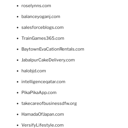
roselynns.com
balanceyoganj.com
salesforceblogs.com
TrainGames365.com
BaytownEvaCationRentals.com
JabalpurCakeDelivery.com
halobjd.com
intelligenceqatar.com
PikaPikaApp.com
takecareofbusinessdfw.org
HamadaOfJapan.com
VersifyLifestyle.com