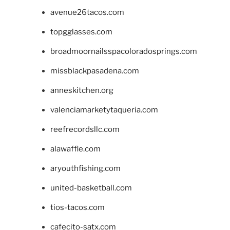
avenue26tacos.com
topgglasses.com
broadmoornailsspacoloradosprings.com
missblackpasadena.com
anneskitchen.org
valenciamarketytaqueria.com
reefrecordsllc.com
alawaffle.com
aryouthfishing.com
united-basketball.com
tios-tacos.com
cafecito-satx.com