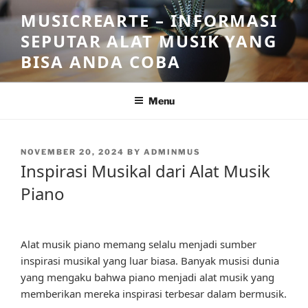
Skip
MUSICREARTE – INFORMASI
to
SEPUTAR ALAT MUSIK YANG
content
BISA ANDA COBA
Menu
POSTED
NOVEMBER 20, 2024
BY
ADMINMUS
ON
Inspirasi Musikal dari Alat Musik
Piano
Alat musik piano memang selalu menjadi sumber
inspirasi musikal yang luar biasa. Banyak musisi dunia
yang mengaku bahwa piano menjadi alat musik yang
memberikan mereka inspirasi terbesar dalam bermusik.