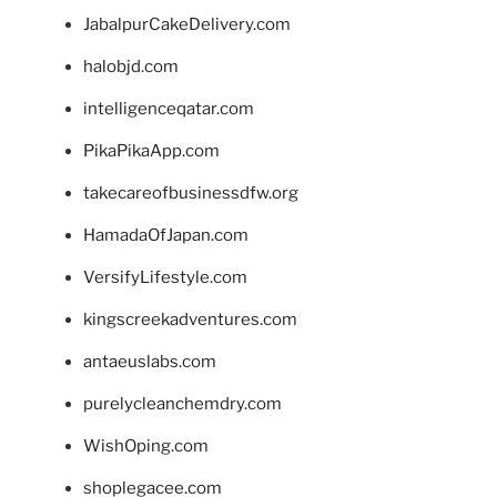
JabalpurCakeDelivery.com
halobjd.com
intelligenceqatar.com
PikaPikaApp.com
takecareofbusinessdfw.org
HamadaOfJapan.com
VersifyLifestyle.com
kingscreekadventures.com
antaeuslabs.com
purelycleanchemdry.com
WishOping.com
shoplegacee.com