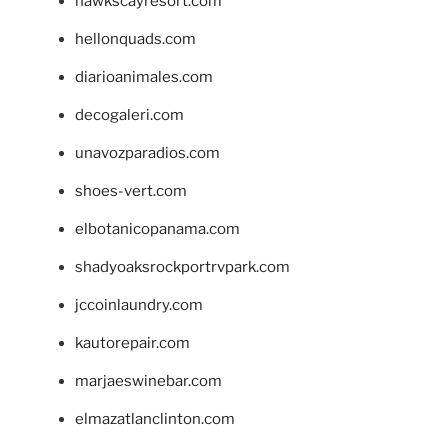
hawkscayresort.com
hellonquads.com
diarioanimales.com
decogaleri.com
unavozparadios.com
shoes-vert.com
elbotanicopanama.com
shadyoaksrockportrvpark.com
jccoinlaundry.com
kautorepair.com
marjaeswinebar.com
elmazatlanclinton.com