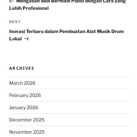
Mengasah Skill Bermain Piano dengan Cara yang
Lebih Profesional
Next
NEXT
Post
Inovasi Terbaru dalam Pembuatan Alat Musik Drum
Lokal
ARCHIVES
March 2026
February 2026
January 2026
December 2025
November 2025