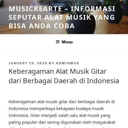
Skip
MUSICREARTE – INFORMASI
to
SEPUTAR ALAT MUSIK YANG
content
BISA ANDA COBA
Menu
POSTED
JANUARY 19, 2025
BY
ADMINMUS
ON
Keberagaman Alat Musik Gitar
dari Berbagai Daerah di Indonesia
Keberagaman alat musik gitar dari berbagai daerah di
Indonesia memperkaya kekayaan budaya musik
Indonesia. Gitar menjadi salah satu alat musik yang
paling populer dan sering digunakan oleh masyarakat