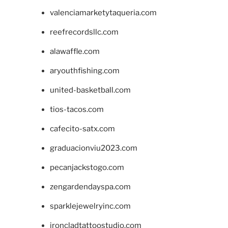
valenciamarketytaqueria.com
reefrecordsllc.com
alawaffle.com
aryouthfishing.com
united-basketball.com
tios-tacos.com
cafecito-satx.com
graduacionviu2023.com
pecanjackstogo.com
zengardendayspa.com
sparklejewelryinc.com
ironcladtattoostudio.com