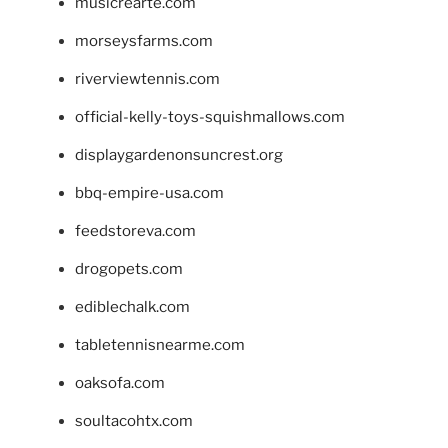
musicrearte.com
morseysfarms.com
riverviewtennis.com
official-kelly-toys-squishmallows.com
displaygardenonsuncrest.org
bbq-empire-usa.com
feedstoreva.com
drogopets.com
ediblechalk.com
tabletennisnearme.com
oaksofa.com
soultacohtx.com