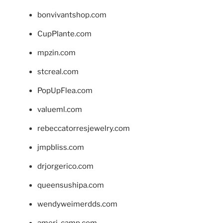
bonvivantshop.com
CupPlante.com
mpzin.com
stcreal.com
PopUpFlea.com
valueml.com
rebeccatorresjewelry.com
jmpbliss.com
drjorgerico.com
queensushipa.com
wendyweimerdds.com
ameri-camp.com