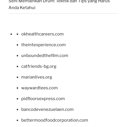
Seni Memainkan Drum: Teknik dan Tips yang Harus
Anda Ketahui
okhealthcareers.com
theintexperience.com
unboundedthefilm.com
catfriends-bg.org
marianlives.org
waywardtees.com
pidfloorsexpress.com
bancodevenezuelaen.com
bettermoodfoodcorporation.com