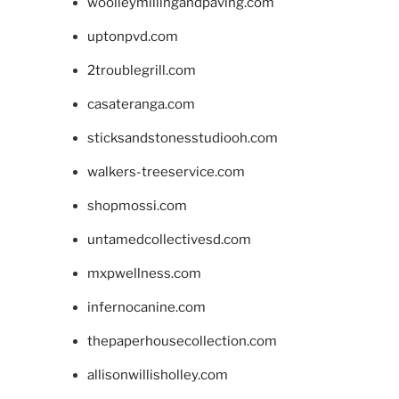
woolleymillingandpaving.com
uptonpvd.com
2troublegrill.com
casateranga.com
sticksandstonesstudiooh.com
walkers-treeservice.com
shopmossi.com
untamedcollectivesd.com
mxpwellness.com
infernocanine.com
thepaperhousecollection.com
allisonwillisholley.com