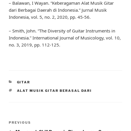
– Balawan, I Wayan. “Keberagaman Alat Musik Gitar
dari Berbagai Daerah di Indonesia.” Jurnal Musik
Indonesia, vol. 5, no. 2, 2020, pp. 45-56.
– Smith, John. “The Diversity of Guitar Instruments in
Indonesia.” International Journal of Musicology, vol. 10,
no. 3, 2019, pp. 112-125.
CATEGORIES
GITAR
TAGS
ALAT MUSIK GITAR BERASAL DARI
Post
Previous
PREVIOUS
navigation
Post