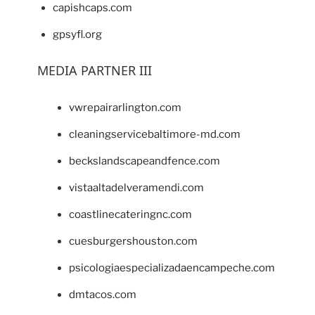
capishcaps.com
gpsyfl.org
MEDIA PARTNER III
vwrepairarlington.com
cleaningservicebaltimore-md.com
beckslandscapeandfence.com
vistaaltadelveramendi.com
coastlinecateringnc.com
cuesburgershouston.com
psicologiaespecializadaencampeche.com
dmtacos.com