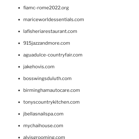
fiamc-rome2022.org
mariceworldessentials.com
lafisheriarestaurant.com
915jazzandmore.com
aguadulce-countryfair.com
jakehovis.com
bosswingsduluth.com
birminghamautocare.com
tonyscountrykitchen.com
jbellasnailspa.com
mychaihouse.com
alvisgrooming.com