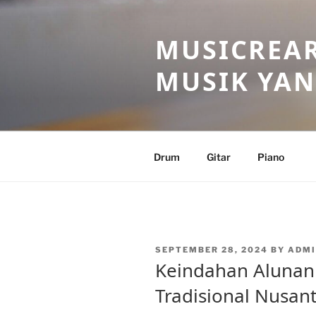
Skip
to
MUSICREAR
content
MUSIK YAN
Drum
Gitar
Piano
POSTED
SEPTEMBER 28, 2024
BY
ADM
ON
Keindahan Alunan
Tradisional Nusan