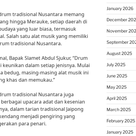
January 2026
 drum tradisional Nusantara memang
December 20
abang hingga Merauke, setiap daerah di
budaya yang luar biasa, termasuk
November 20
al. Salah satu alat musik yang memiliki
September 20
rum tradisional Nusantara.
August 2025
nal, Bapak Slamet Abdul Sjukur, “Drum
July 2025
i keunikan dalam setiap jenisnya. Mulai
a bedug, masing-masing alat musik ini
June 2025
ang khas dan memukau.”
May 2025
drum tradisional Nusantara juga
April 2025
 berbagai upacara adat dan kesenian
lnya, dalam tarian tradisional Jaipong
March 2025
 kendang menjadi pengiring yang
February 2025
gerakan para penari.
January 2025