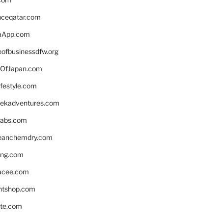
enceqatar.com
aApp.com
eofbusinessdfw.org
OfJapan.com
ifestyle.com
eekadventures.com
labs.com
leanchemdry.com
ing.com
acee.com
ntshop.com
te.com