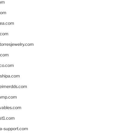
om
com
ea.com
.com
torresjewelry.com
s.com
ico.com
shipa.com
eimerdds.com
camp.com
ivables.com
st1.com
la-support.com