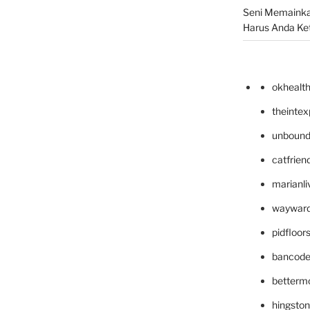
Seni Memainka
Harus Anda Ke
okhealt
theinte
unbound
catfrien
marianli
wayward
pidfloo
bancode
betterm
hingsto