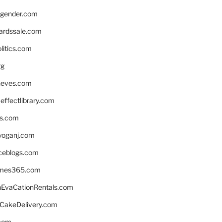
gender.com
ardssale.com
litics.com
rg
neves.com
ffectlibrary.com
ns.com
yoganj.com
rceblogs.com
ames365.com
EvaCationRentals.com
rCakeDelivery.com
.com