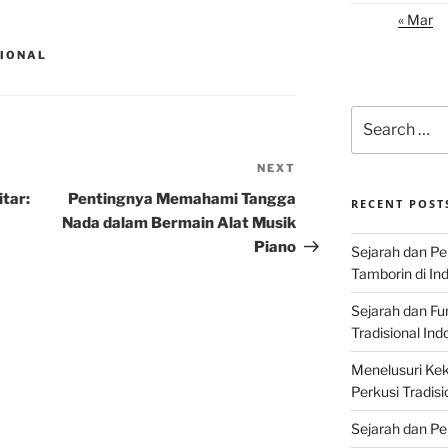
« Mar
SIONAL
Search
for:
NEXT
Next
Post
tar:
Pentingnya Memahami Tangga
RECENT POST
Nada dalam Bermain Alat Musik
Piano
Sejarah dan P
Tamborin di In
Sejarah dan F
Tradisional Ind
Menelusuri Kek
Perkusi Tradisi
Sejarah dan Pe