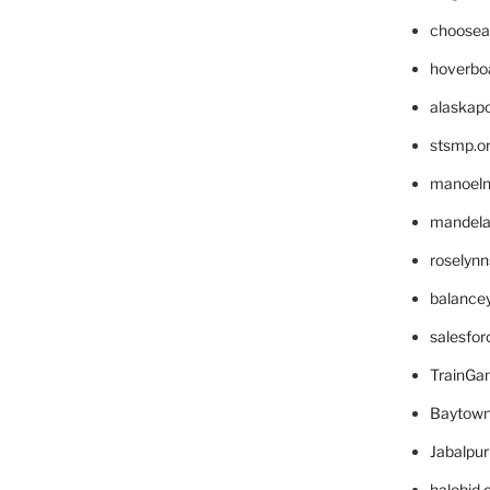
choosea
hoverbo
alaskapo
stsmp.o
manoel
mandelae
roselyn
balance
salesfo
TrainG
Baytown
Jabalpu
halobjd