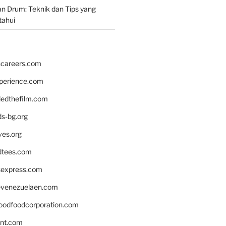
n Drum: Teknik dan Tips yang
tahui
hcareers.com
xperience.com
edthefilm.com
ds-bg.org
ves.org
tees.com
rsexpress.com
venezuelaen.com
oodfoodcorporation.com
nnt.com