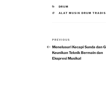
CATEGORIES
DRUM
TAGS
ALAT MUSIK DRUM TRADI
Post
Previous
PREVIOUS
navigation
Post
Menelusuri Kecapi Sunda dan Gi
Keunikan Teknik Bermain dan
Ekspresi Musikal