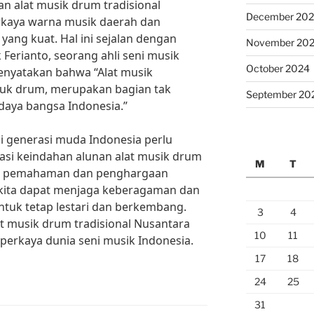
an alat musik drum tradisional
December 20
rkaya warna musik daerah dan
yang kuat. Hal ini sejalan dengan
November 20
 Ferianto, seorang ahli seni musik
October 2024
menyatakan bahwa “Alat musik
suk drum, merupakan bagian tak
September 20
daya bangsa Indonesia.”
i generasi muda Indonesia perlu
asi keindahan alunan alat musik drum
M
T
lui pemahaman dan penghargaan
 kita dapat menjaga keberagaman dan
tuk tetap lestari dan berkembang.
3
4
t musik drum tradisional Nusantara
10
11
erkaya dunia seni musik Indonesia.
17
18
24
25
31