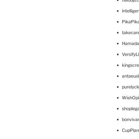
intellig
PikaPik
takecar
Hamada
VersifyL
kingscr
antaeus
purelyc
WishOp
shopleg
bonviva
CupPlan