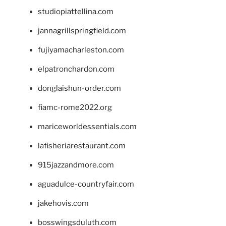
studiopiattellina.com
jannagrillspringfield.com
fujiyamacharleston.com
elpatronchardon.com
donglaishun-order.com
fiamc-rome2022.org
mariceworldessentials.com
lafisheriarestaurant.com
915jazzandmore.com
aguadulce-countryfair.com
jakehovis.com
bosswingsduluth.com