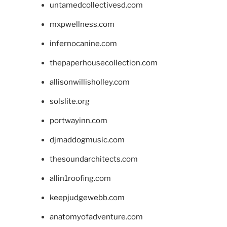
untamedcollectivesd.com
mxpwellness.com
infernocanine.com
thepaperhousecollection.com
allisonwillisholley.com
solslite.org
portwayinn.com
djmaddogmusic.com
thesoundarchitects.com
allin1roofing.com
keepjudgewebb.com
anatomyofadventure.com