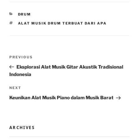
CATEGORIES
DRUM
TAGS
ALAT MUSIK DRUM TERBUAT DARI APA
Post
Previous
PREVIOUS
navigation
Post
Eksplorasi Alat Musik Gitar Akustik Tradisional
Indonesia
Next
NEXT
Post
Keunikan Alat Musik Piano dalam Musik Barat
ARCHIVES