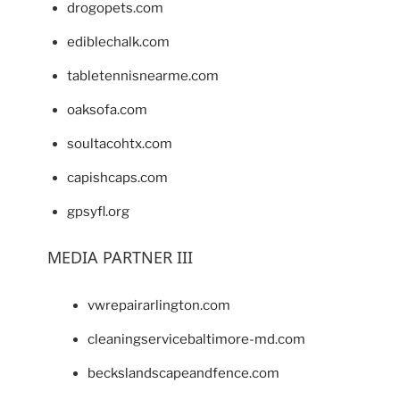
drogopets.com
ediblechalk.com
tabletennisnearme.com
oaksofa.com
soultacohtx.com
capishcaps.com
gpsyfl.org
MEDIA PARTNER III
vwrepairarlington.com
cleaningservicebaltimore-md.com
beckslandscapeandfence.com