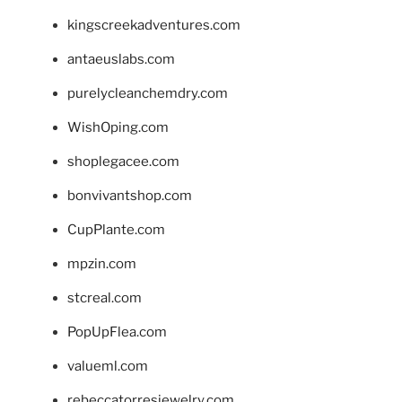
kingscreekadventures.com
antaeuslabs.com
purelycleanchemdry.com
WishOping.com
shoplegacee.com
bonvivantshop.com
CupPlante.com
mpzin.com
stcreal.com
PopUpFlea.com
valueml.com
rebeccatorresjewelry.com