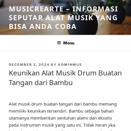
Skip
MUSICREARTE – INFORMASI
to
SEPUTAR ALAT MUSIK YANG
content
BISA ANDA COBA
Menu
POSTED
DECEMBER 2, 2024
BY
ADMINMUS
ON
Keunikan Alat Musik Drum Buatan
Tangan dari Bambu
Alat musik drum buatan tangan dari bambu memang
memiliki keunikan tersendiri. Bambu sebagai bahan
utamanya memberikan sentuhan alami dan eksotis
pada instrumen musik yang satu ini. Tidak heran jika