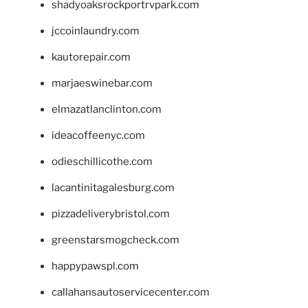
shadyoaksrockportrvpark.com
jccoinlaundry.com
kautorepair.com
marjaeswinebar.com
elmazatlanclinton.com
ideacoffeenyc.com
odieschillicothe.com
lacantinitagalesburg.com
pizzadeliverybristol.com
greenstarsmogcheck.com
happypawspl.com
callahansautoservicecenter.com