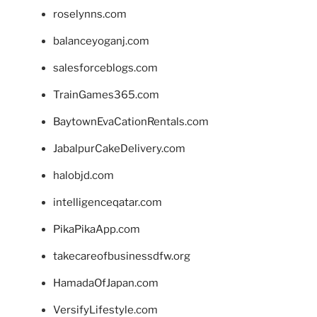
roselynns.com
balanceyoganj.com
salesforceblogs.com
TrainGames365.com
BaytownEvaCationRentals.com
JabalpurCakeDelivery.com
halobjd.com
intelligenceqatar.com
PikaPikaApp.com
takecareofbusinessdfw.org
HamadaOfJapan.com
VersifyLifestyle.com