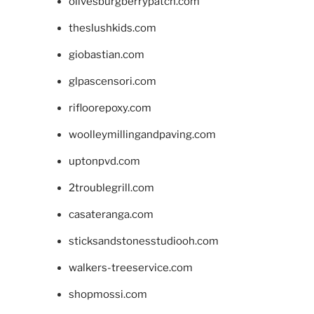
olivesburgberrypatch.com
theslushkids.com
giobastian.com
glpascensori.com
rifloorepoxy.com
woolleymillingandpaving.com
uptonpvd.com
2troublegrill.com
casateranga.com
sticksandstonesstudiooh.com
walkers-treeservice.com
shopmossi.com