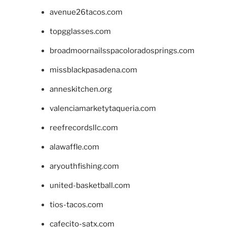
avenue26tacos.com
topgglasses.com
broadmoornailsspacoloradosprings.com
missblackpasadena.com
anneskitchen.org
valenciamarketytaqueria.com
reefrecordsllc.com
alawaffle.com
aryouthfishing.com
united-basketball.com
tios-tacos.com
cafecito-satx.com