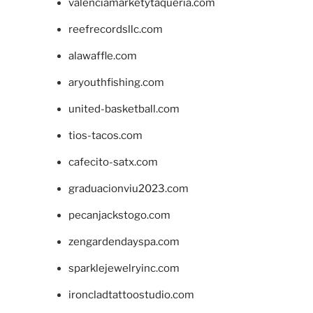
valenciamarketytaqueria.com
reefrecordsllc.com
alawaffle.com
aryouthfishing.com
united-basketball.com
tios-tacos.com
cafecito-satx.com
graduacionviu2023.com
pecanjackstogo.com
zengardendayspa.com
sparklejewelryinc.com
ironcladtattoostudio.com