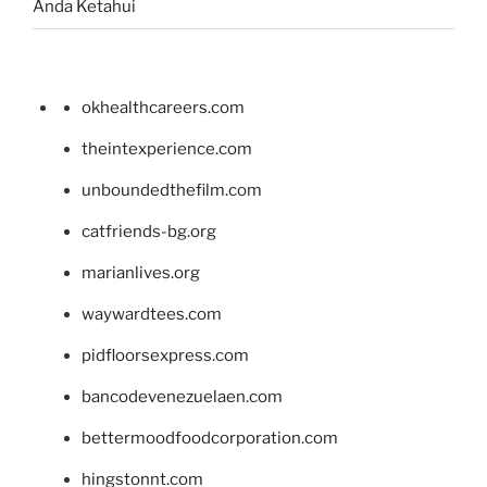
Anda Ketahui
okhealthcareers.com
theintexperience.com
unboundedthefilm.com
catfriends-bg.org
marianlives.org
waywardtees.com
pidfloorsexpress.com
bancodevenezuelaen.com
bettermoodfoodcorporation.com
hingstonnt.com