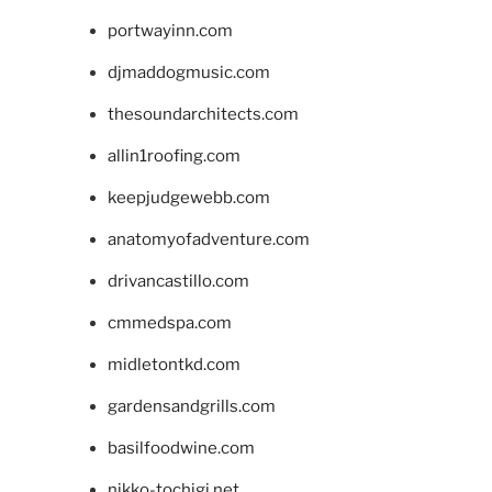
portwayinn.com
djmaddogmusic.com
thesoundarchitects.com
allin1roofing.com
keepjudgewebb.com
anatomyofadventure.com
drivancastillo.com
cmmedspa.com
midletontkd.com
gardensandgrills.com
basilfoodwine.com
nikko-tochigi.net