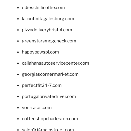
odieschillicothe.com
lacantinitagalesburg.com
pizzadeliverybristol.com
greenstarsmogcheck.com
happypawspl.com
callahansautoservicecenter.com
georgiascornermarket.com
perfectfit24-7.com
portugalprivatedriver.com
von-racer.com
coffeeshopcharleston.com
salon104mainstreet.com