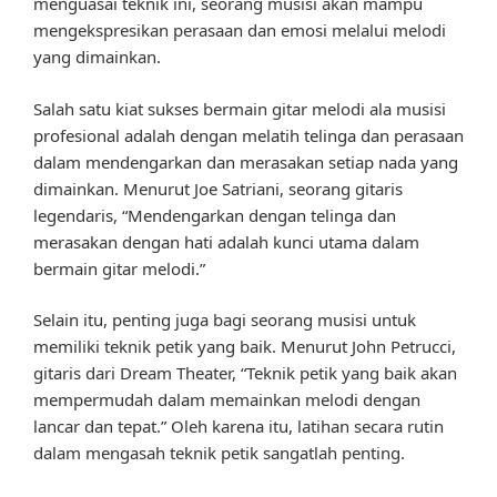
menguasai teknik ini, seorang musisi akan mampu
mengekspresikan perasaan dan emosi melalui melodi
yang dimainkan.
Salah satu kiat sukses bermain gitar melodi ala musisi
profesional adalah dengan melatih telinga dan perasaan
dalam mendengarkan dan merasakan setiap nada yang
dimainkan. Menurut Joe Satriani, seorang gitaris
legendaris, “Mendengarkan dengan telinga dan
merasakan dengan hati adalah kunci utama dalam
bermain gitar melodi.”
Selain itu, penting juga bagi seorang musisi untuk
memiliki teknik petik yang baik. Menurut John Petrucci,
gitaris dari Dream Theater, “Teknik petik yang baik akan
mempermudah dalam memainkan melodi dengan
lancar dan tepat.” Oleh karena itu, latihan secara rutin
dalam mengasah teknik petik sangatlah penting.