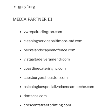
gpsyfl.org
MEDIA PARTNER III
vwrepairarlington.com
cleaningservicebaltimore-md.com
beckslandscapeandfence.com
vistaaltadelveramendi.com
coastlinecateringnc.com
cuesburgershouston.com
psicologiaespecializadaencampeche.com
dmtacos.com
crescentstreetprinting.com