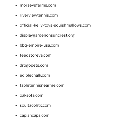
morseysfarms.com
riverviewtennis.com
official-kelly-toys-squishmallows.com
displaygardenonsuncrest.org
bbq-empire-usa.com
feedstoreva.com
drogopets.com
ediblechalk.com
tabletennisnearme.com
oaksofa.com
soultacohtx.com
capishcaps.com