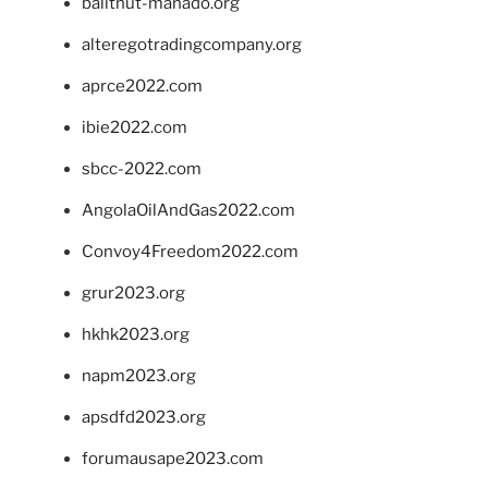
balithut-manado.org
alteregotradingcompany.org
aprce2022.com
ibie2022.com
sbcc-2022.com
AngolaOilAndGas2022.com
Convoy4Freedom2022.com
grur2023.org
hkhk2023.org
napm2023.org
apsdfd2023.org
forumausape2023.com