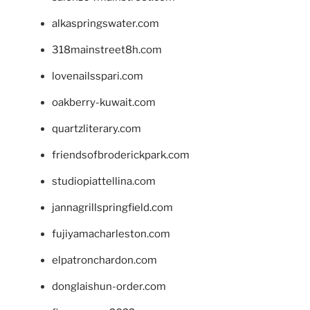
alkaspringswater.com
318mainstreet8h.com
lovenailsspari.com
oakberry-kuwait.com
quartzliterary.com
friendsofbroderickpark.com
studiopiattellina.com
jannagrillspringfield.com
fujiyamacharleston.com
elpatronchardon.com
donglaishun-order.com