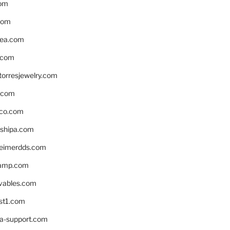
om
com
ea.com
.com
torresjewelry.com
s.com
ico.com
shipa.com
eimerdds.com
camp.com
ivables.com
st1.com
la-support.com