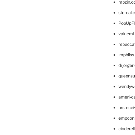
mpzin.c
stcreal.
PopUpFl
valueml
rebecca
jmpblis
drjorger
queensu
wendyw
ameri-
hrsrece
empcon
cinderel