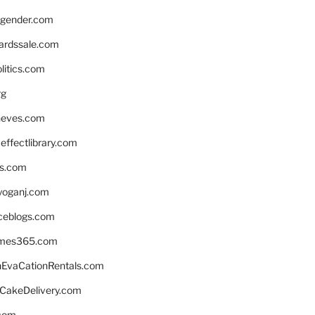
gender.com
ardssale.com
litics.com
rg
neves.com
ffectlibrary.com
ns.com
yoganj.com
rceblogs.com
ames365.com
EvaCationRentals.com
rCakeDelivery.com
.com