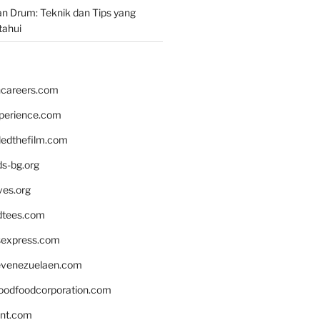
n Drum: Teknik dan Tips yang
tahui
hcareers.com
xperience.com
edthefilm.com
ds-bg.org
ves.org
tees.com
rsexpress.com
venezuelaen.com
oodfoodcorporation.com
nnt.com