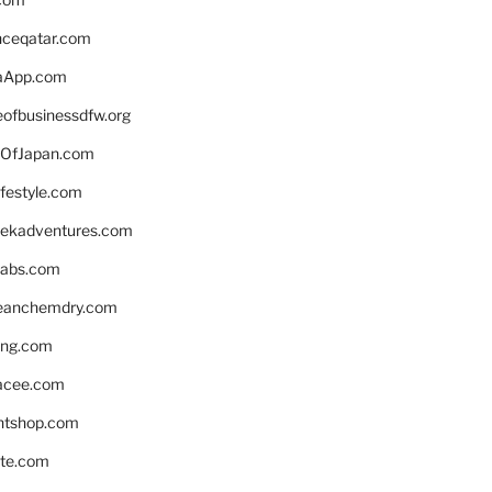
enceqatar.com
aApp.com
eofbusinessdfw.org
OfJapan.com
ifestyle.com
eekadventures.com
labs.com
leanchemdry.com
ing.com
acee.com
ntshop.com
te.com