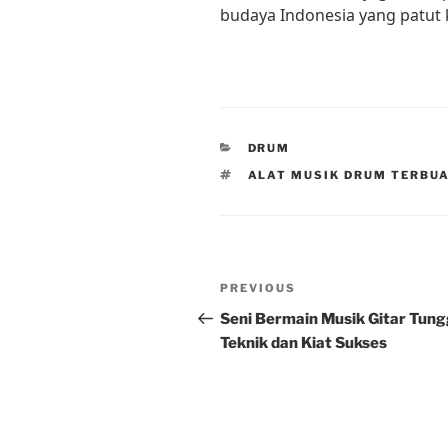
budaya Indonesia yang patut k
CATEGORIES
DRUM
TAGS
ALAT MUSIK DRUM TERBUA
Post
Previous
PREVIOUS
navigation
Post
Seni Bermain Musik Gitar Tung
Teknik dan Kiat Sukses