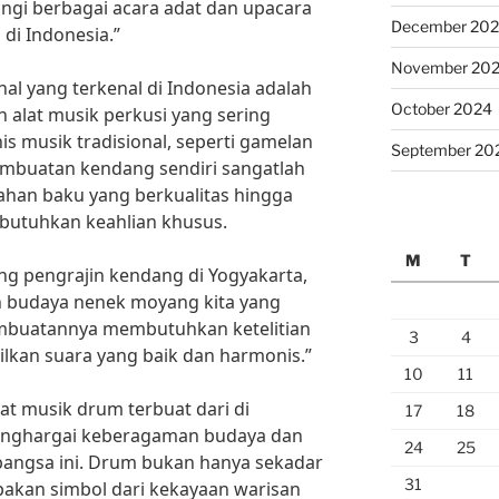
ngi berbagai acara adat dan upacara
December 20
 di Indonesia.”
November 20
nal yang terkenal di Indonesia adalah
October 2024
alat musik perkusi yang sering
s musik tradisional, seperti gamelan
September 20
pembuatan kendang sendiri sangatlah
bahan baku yang berkualitas hingga
butuhkan keahlian khusus.
M
T
g pengrajin kendang di Yogyakarta,
 budaya nenek moyang kita yang
pembuatannya membutuhkan ketelitian
3
4
lkan suara yang baik dan harmonis.”
10
11
at musik drum terbuat dari di
17
18
 menghargai keberagaman budaya dan
24
25
 bangsa ini. Drum bukan hanya sekadar
31
pakan simbol dari kekayaan warisan