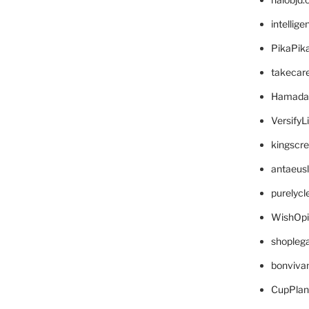
intellig
PikaPik
takecar
Hamada
VersifyL
kingscr
antaeus
purelyc
WishOp
shopleg
bonviva
CupPlan