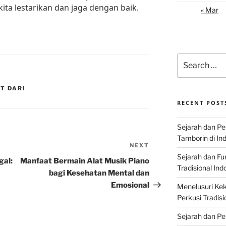
ita lestarikan dan jaga dengan baik.
« Mar
Search
for:
T DARI
RECENT POST
Sejarah dan P
Tamborin di In
NEXT
Next
Sejarah dan F
Post
gal:
Manfaat Bermain Alat Musik Piano
Tradisional Ind
bagi Kesehatan Mental dan
Emosional
Menelusuri Kek
Perkusi Tradisi
Sejarah dan Pe