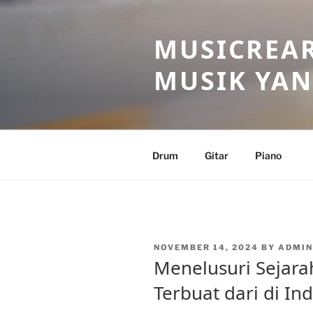
Skip
to
MUSICREAR
content
MUSIK YAN
Drum
Gitar
Piano
POSTED
NOVEMBER 14, 2024
BY
ADMI
ON
Menelusuri Sejara
Terbuat dari di In