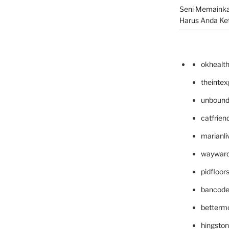
Seni Memainka
Harus Anda Ke
okhealt
theinte
unbound
catfrien
marianli
wayward
pidfloo
bancode
betterm
hingsto