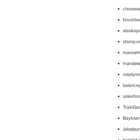
choosea
hoverbo
alaskapo
stsmp.o
manoel
mandelae
roselyn
balance
salesfo
TrainG
Baytown
Jabalpu
halobjd