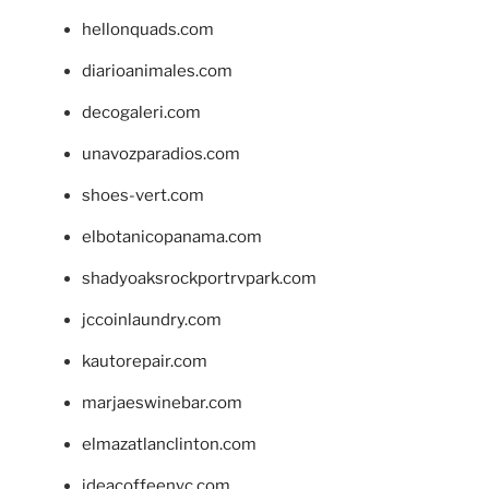
hellonquads.com
diarioanimales.com
decogaleri.com
unavozparadios.com
shoes-vert.com
elbotanicopanama.com
shadyoaksrockportrvpark.com
jccoinlaundry.com
kautorepair.com
marjaeswinebar.com
elmazatlanclinton.com
ideacoffeenyc.com