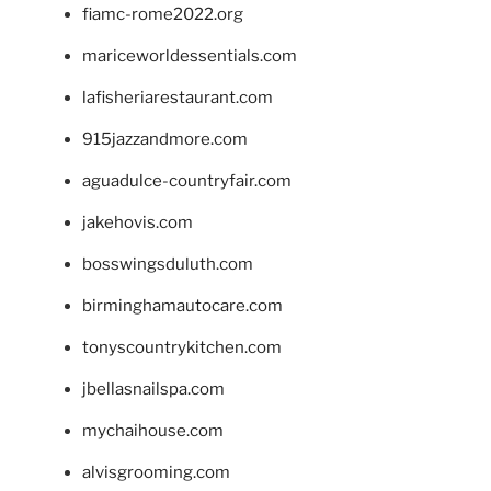
fiamc-rome2022.org
mariceworldessentials.com
lafisheriarestaurant.com
915jazzandmore.com
aguadulce-countryfair.com
jakehovis.com
bosswingsduluth.com
birminghamautocare.com
tonyscountrykitchen.com
jbellasnailspa.com
mychaihouse.com
alvisgrooming.com