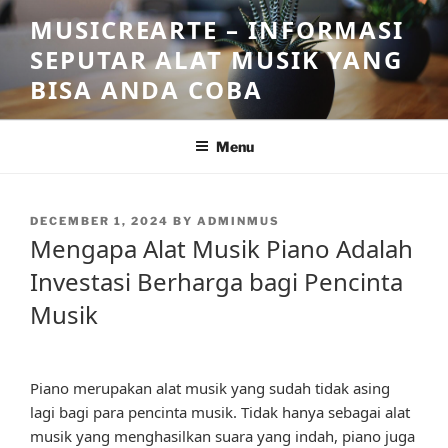
Skip
MUSICREARTE – INFORMASI
to
SEPUTAR ALAT MUSIK YANG
content
BISA ANDA COBA
Menu
POSTED
DECEMBER 1, 2024
BY
ADMINMUS
ON
Mengapa Alat Musik Piano Adalah
Investasi Berharga bagi Pencinta
Musik
Piano merupakan alat musik yang sudah tidak asing
lagi bagi para pencinta musik. Tidak hanya sebagai alat
musik yang menghasilkan suara yang indah, piano juga