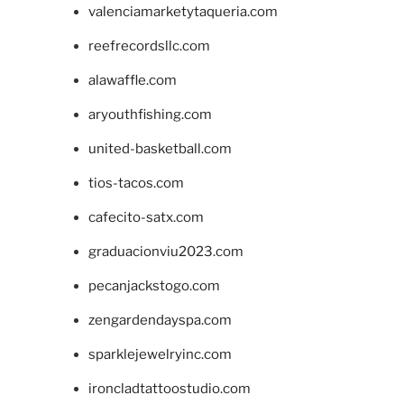
valenciamarketytaqueria.com
reefrecordsllc.com
alawaffle.com
aryouthfishing.com
united-basketball.com
tios-tacos.com
cafecito-satx.com
graduacionviu2023.com
pecanjackstogo.com
zengardendayspa.com
sparklejewelryinc.com
ironcladtattoostudio.com