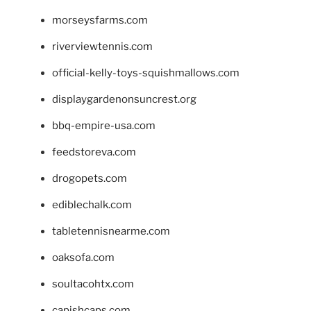
morseysfarms.com
riverviewtennis.com
official-kelly-toys-squishmallows.com
displaygardenonsuncrest.org
bbq-empire-usa.com
feedstoreva.com
drogopets.com
ediblechalk.com
tabletennisnearme.com
oaksofa.com
soultacohtx.com
capishcaps.com