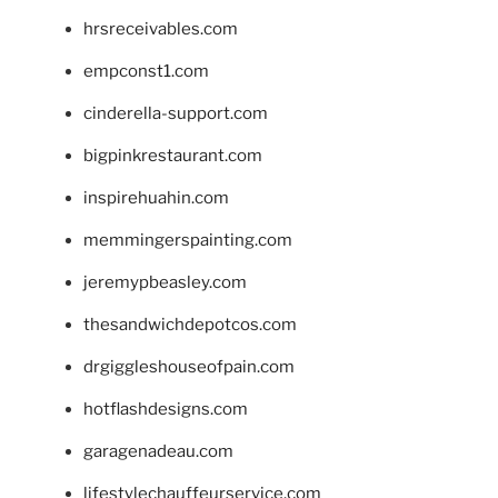
hrsreceivables.com
empconst1.com
cinderella-support.com
bigpinkrestaurant.com
inspirehuahin.com
memmingerspainting.com
jeremypbeasley.com
thesandwichdepotcos.com
drgiggleshouseofpain.com
hotflashdesigns.com
garagenadeau.com
lifestylechauffeurservice.com