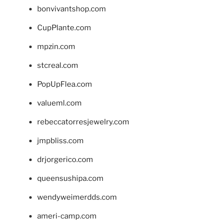
bonvivantshop.com
CupPlante.com
mpzin.com
stcreal.com
PopUpFlea.com
valueml.com
rebeccatorresjewelry.com
jmpbliss.com
drjorgerico.com
queensushipa.com
wendyweimerdds.com
ameri-camp.com