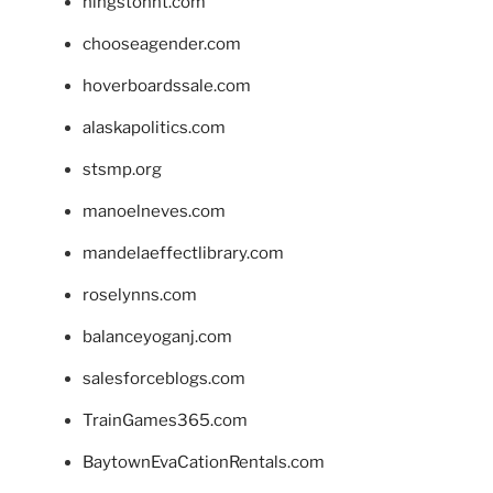
hingstonnt.com
chooseagender.com
hoverboardssale.com
alaskapolitics.com
stsmp.org
manoelneves.com
mandelaeffectlibrary.com
roselynns.com
balanceyoganj.com
salesforceblogs.com
TrainGames365.com
BaytownEvaCationRentals.com