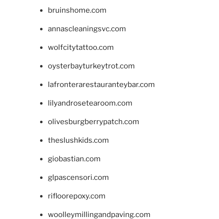
bruinshome.com
annascleaningsvc.com
wolfcitytattoo.com
oysterbayturkeytrot.com
lafronterarestauranteybar.com
lilyandrosetearoom.com
olivesburgberrypatch.com
theslushkids.com
giobastian.com
glpascensori.com
rifloorepoxy.com
woolleymillingandpaving.com