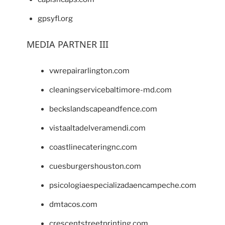
gpsyfl.org
MEDIA PARTNER III
vwrepairarlington.com
cleaningservicebaltimore-md.com
beckslandscapeandfence.com
vistaaltadelveramendi.com
coastlinecateringnc.com
cuesburgershouston.com
psicologiaespecializadaencampeche.com
dmtacos.com
crescentstreetprinting.com