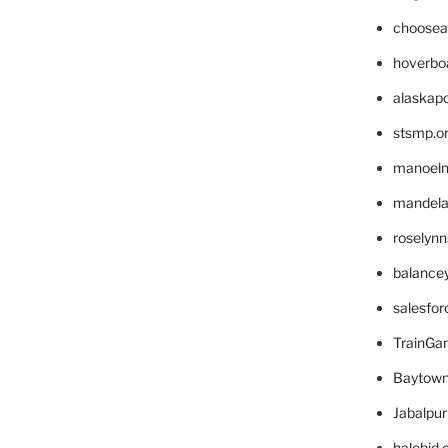
choosea
hoverbo
alaskapo
stsmp.o
manoel
mandelae
roselyn
balance
salesfo
TrainG
Baytown
Jabalpu
halobjd