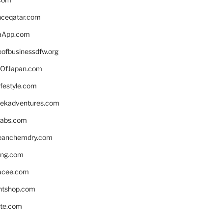
enceqatar.com
aApp.com
eofbusinessdfw.org
OfJapan.com
ifestyle.com
eekadventures.com
labs.com
leanchemdry.com
ing.com
acee.com
ntshop.com
te.com