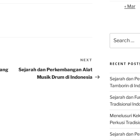
« Mar
Search
for:
NEXT
Next
RECENT POST
Post
yang
Sejarah dan Perkembangan Alat
Musik Drum di Indonesia
Sejarah dan P
Tamborin di In
Sejarah dan F
Tradisional Ind
Menelusuri Kek
Perkusi Tradisi
Sejarah dan Pe