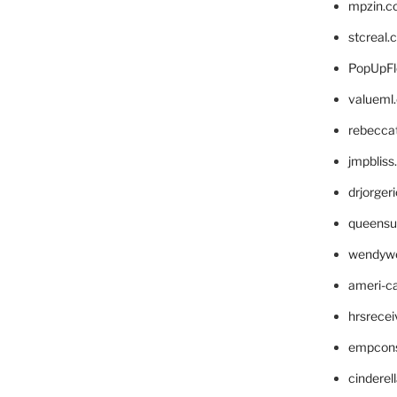
mpzin.c
stcreal.
PopUpFl
valueml
rebecca
jmpblis
drjorger
queensu
wendyw
ameri-
hrsrece
empcon
cinderel