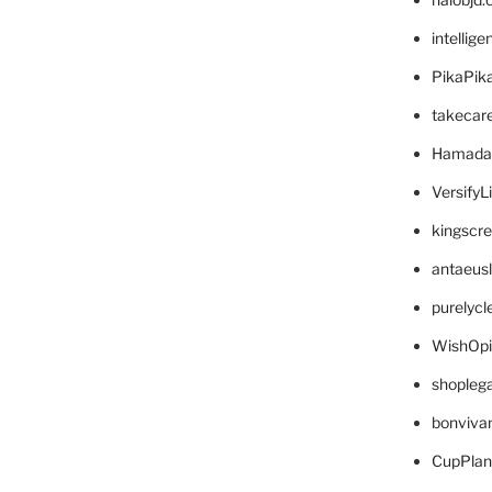
intellig
PikaPik
takecar
Hamada
VersifyL
kingscr
antaeus
purelyc
WishOp
shopleg
bonviva
CupPlan