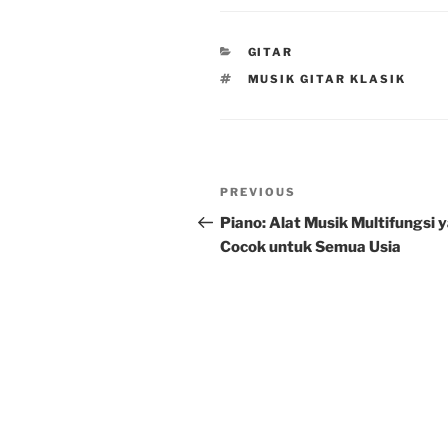
CATEGORIES
GITAR
TAGS
MUSIK GITAR KLASIK
Post
Previous
PREVIOUS
navigation
Post
Piano: Alat Musik Multifungsi 
Cocok untuk Semua Usia