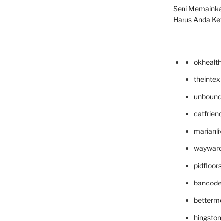
Seni Memainka
Harus Anda Ke
okhealt
theinte
unbound
catfrien
marianli
wayward
pidfloo
bancode
betterm
hingsto