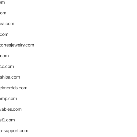
om
com
ea.com
.com
torresjewelry.com
s.com
ico.com
shipa.com
eimerdds.com
camp.com
ivables.com
st1.com
la-support.com