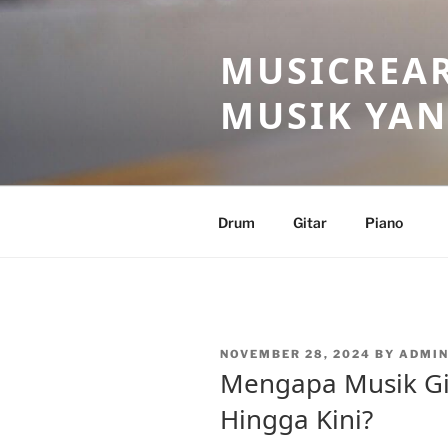
Skip
to
MUSICREAR
content
MUSIK YAN
Drum
Gitar
Piano
POSTED
NOVEMBER 28, 2024
BY
ADMI
ON
Mengapa Musik Git
Hingga Kini?