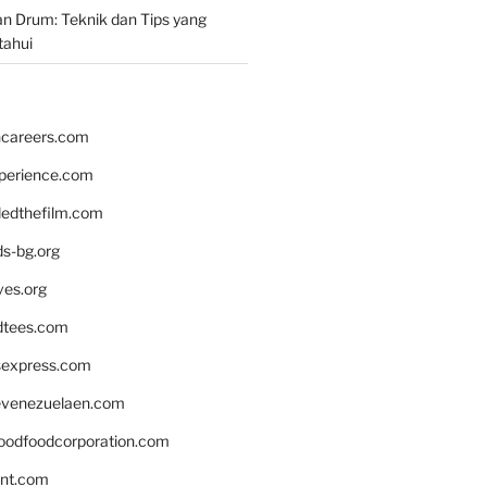
n Drum: Teknik dan Tips yang
tahui
hcareers.com
xperience.com
edthefilm.com
ds-bg.org
ves.org
tees.com
rsexpress.com
venezuelaen.com
oodfoodcorporation.com
nnt.com