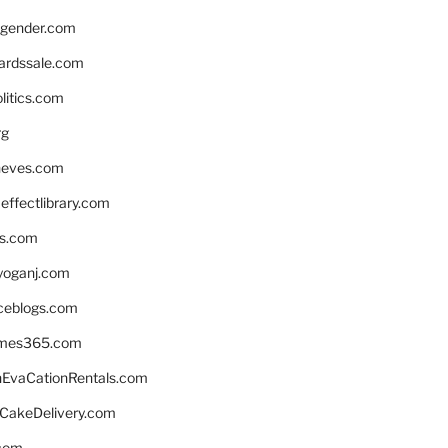
gender.com
ardssale.com
litics.com
rg
neves.com
ffectlibrary.com
ns.com
yoganj.com
rceblogs.com
ames365.com
EvaCationRentals.com
rCakeDelivery.com
.com