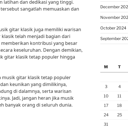
 latihan dan dedikasi yang tinggi.
December 20
ha tersebut sangatlah memuaskan dan
November 20
October 2024
usik gitar klasik juga memiliki warisan
 klasik telah menjadi bagian dari
September 20
h memberikan kontribusi yang besar
ecara keseluruhan. Dengan demikian,
 gitar klasik tetap populer hingga
M
T
 musik gitar klasik tetap populer
dan keunikan yang dimilikinya,
3
4
ndung di dalamnya, serta warisan
10
11
nya. Jadi, jangan heran jika musik
leh banyak orang di seluruh dunia.
17
18
24
25
31