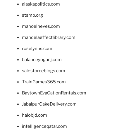
alaskapolitics.com
stsmp.org
manoelneves.com
mandelaeffectlibrary.com
roselynns.com
balanceyoganj.com
salesforceblogs.com
TrainGames365.com
BaytownEvaCationRentals.com
JabalpurCakeDelivery.com
halobjd.com
intelligenceqatar.com