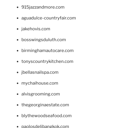
915jazzandmore.com
aguadulce-countryfair.com
jakehovis.com
bosswingsduluth.com
birminghamautocare.com
tonyscountrykitchen.com
jbellasnailspa.com
mychaihouse.com
alvisgrooming.com
thegeorginaestate.com
blythewoodseafood.com
paolosdelibangkok.com