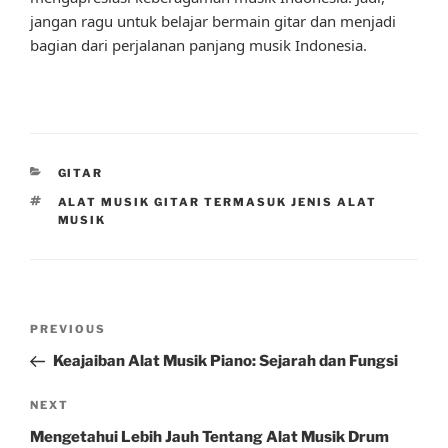
jangan ragu untuk belajar bermain gitar dan menjadi
bagian dari perjalanan panjang musik Indonesia.
CATEGORIES
GITAR
TAGS
ALAT MUSIK GITAR TERMASUK JENIS ALAT
MUSIK
Post
Previous
PREVIOUS
navigation
Post
Keajaiban Alat Musik Piano: Sejarah dan Fungsi
Next
NEXT
Post
Mengetahui Lebih Jauh Tentang Alat Musik Drum