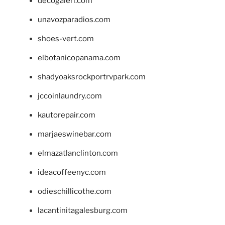
decogaleri.com
unavozparadios.com
shoes-vert.com
elbotanicopanama.com
shadyoaksrockportrvpark.com
jccoinlaundry.com
kautorepair.com
marjaeswinebar.com
elmazatlanclinton.com
ideacoffeenyc.com
odieschillicothe.com
lacantinitagalesburg.com