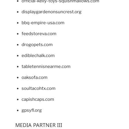
official-kelly-toys-squishmallows.com
displaygardenonsuncrest.org
bbq-empire-usa.com
feedstoreva.com
drogopets.com
ediblechalk.com
tabletennisnearme.com
oaksofa.com
soultacohtx.com
capishcaps.com
gpsyfl.org
MEDIA PARTNER III