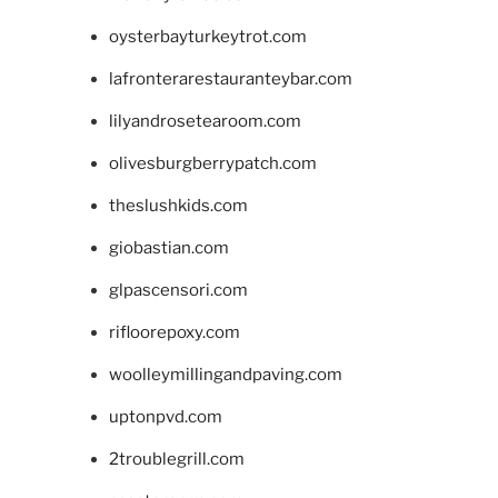
oysterbayturkeytrot.com
lafronterarestauranteybar.com
lilyandrosetearoom.com
olivesburgberrypatch.com
theslushkids.com
giobastian.com
glpascensori.com
rifloorepoxy.com
woolleymillingandpaving.com
uptonpvd.com
2troublegrill.com