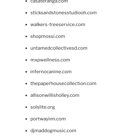
casateranga.com
sticksandstonesstudiooh.com
walkers-treeservice.com
shopmossi.com
untamedcollectivesd.com
mxpwellness.com
infernocanine.com
thepaperhousecollection.com
allisonwillisholley.com
solslite.org
portwayinn.com
djmaddogmusic.com