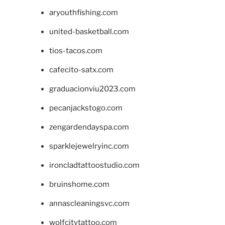
aryouthfishing.com
united-basketball.com
tios-tacos.com
cafecito-satx.com
graduacionviu2023.com
pecanjackstogo.com
zengardendayspa.com
sparklejewelryinc.com
ironcladtattoostudio.com
bruinshome.com
annascleaningsvc.com
wolfcitytattoo.com