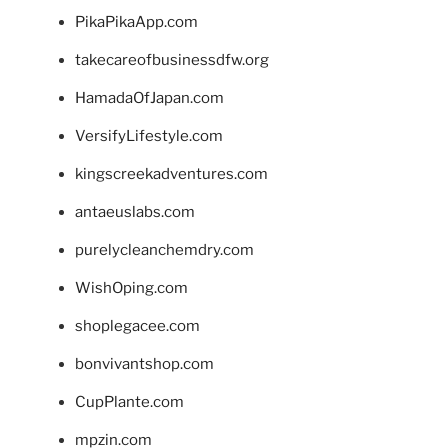
PikaPikaApp.com
takecareofbusinessdfw.org
HamadaOfJapan.com
VersifyLifestyle.com
kingscreekadventures.com
antaeuslabs.com
purelycleanchemdry.com
WishOping.com
shoplegacee.com
bonvivantshop.com
CupPlante.com
mpzin.com