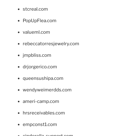
stcreal.com
PopUpFlea.com
valueml.com
rebeccatorresjewelry.com
jmpbliss.com
drjorgerico.com
queensushipa.com
wendyweimerdds.com
ameri-camp.com
hrsreceivables.com
empconst1.com
cinderella-support.com