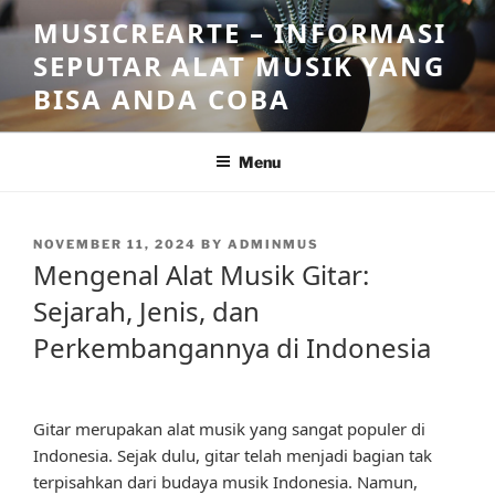
Skip
MUSICREARTE – INFORMASI
to
SEPUTAR ALAT MUSIK YANG
content
BISA ANDA COBA
Menu
POSTED
NOVEMBER 11, 2024
BY
ADMINMUS
ON
Mengenal Alat Musik Gitar:
Sejarah, Jenis, dan
Perkembangannya di Indonesia
Gitar merupakan alat musik yang sangat populer di
Indonesia. Sejak dulu, gitar telah menjadi bagian tak
terpisahkan dari budaya musik Indonesia. Namun,